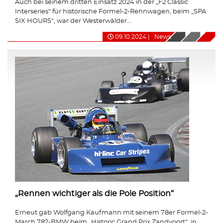
Auch bei seinem dritten Einsatz 2024 in der „F2 Classic
Interseries“ für historische Formel-2-Rennwagen, beim „SPA
SIX HOURS“, war der Westerwälder...
09.10.2024
|
News
„Rennen wichtiger als die Pole Position“
Erneut gab Wolfgang Kaufmann mit seinem 78er Formel-2-
March 782-BMW beim „Historic Grand Prix Zandvoort“, in