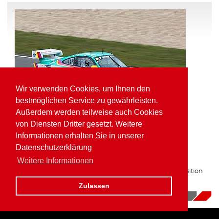
Wir verwenden Cookies, um Ihnen den
bestmöglichen Service zu gewährleisten.
Außerdem werden teilweise auch Cookies
von Diensten Dritter gesetzt. Weitere
Informationen erhalten Sie in unserer
Pole Position und schnellste Runde für
Datenschutzerklärung
Kaufmann in der VLN
Weitere Informationen
Zum zweiten Mal in Folge auf bester Gruppe H Startposition
am Nürburgring.
Zulassen
16.10.2017
|
News