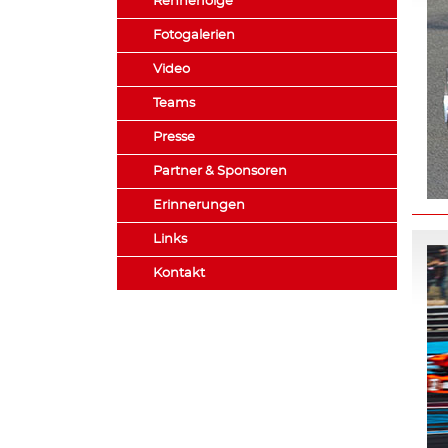
Rennerfolge
Fotogalerien
Video
Teams
Presse
Partner & Sponsoren
Erinnerungen
Links
Kontakt