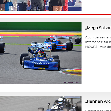
„Mega Saison
Auch bei seinem 
Interseries“ fü
HOURS“, war der
„Rennen wicht