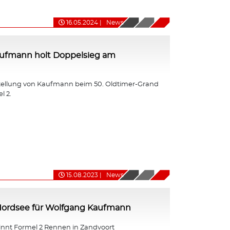
16.05.2024
|
News
ufmann holt Doppelsieg am
tellung von Kaufmann beim 50. Oldtimer-Grand
l 2.
15.08.2023
|
News
 Nordsee für Wolfgang Kaufmann
nt Formel 2 Rennen in Zandvoort