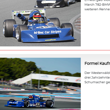
Erneut gab Wol
March 782-BMW b
weiteren Rennen
Formel Kau
Der Westerwäld
drei Jahrzehnt
Schumacher gewa