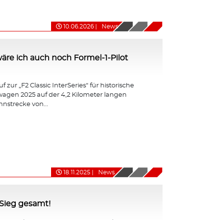
10.06.2026
|
News
ht wäre ich auch noch Formel-1-Pilot
 zur „F2 Classic InterSeries“ für historische
agen 2025 auf der 4,2 Kilometer langen
nnstrecke von...
18.11.2025
|
News
-Sieg gesamt!