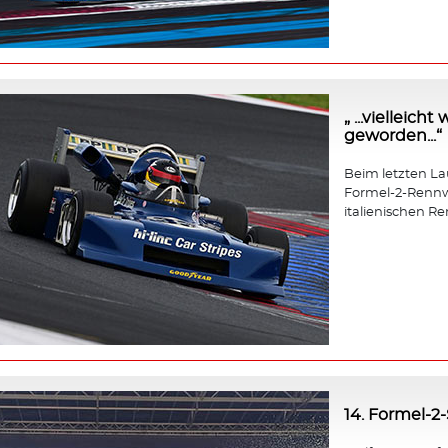
„ ...vielleic
geworden...“
Beim letzten Lauf
Formel-2-Rennw
italienischen Re
14. Formel-2