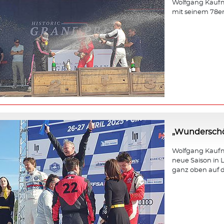
Wolfgang Kaufm
mit seinem 78e
„Wunderschö
Wolfgang Kaufma
neue Saison in L
ganz oben auf d