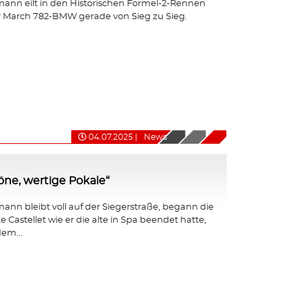
ann eilt in den Historischen Formel-2-Rennen
r March 782-BMW gerade von Sieg zu Sieg.
04.07.2025
|
News
ne, wertige Pokale“
nn bleibt voll auf der Siegerstraße, begann die
e Castellet wie er die alte in Spa beendet hatte,
em...