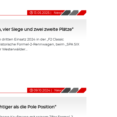
13.05.2025
|
News
, vier Siege und zwei zweite Plätze“
dritten Einsatz 2024 in der „F2 Classic
r historische Formel-2-Rennwagen, beim „SPA SIX
 Westerwälder...
09.10.2024
|
News
iger als die Pole Position“