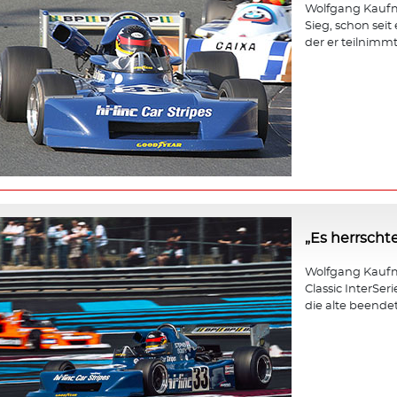
Wolfgang Kaufma
Sieg, schon seit
der er teilnimmt,
„Es herrscht
Wolfgang Kaufm
Classic InterSer
die alte beendet 