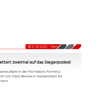
21.06.2023
|
News
ttert zweimal auf das Siegerpodest
isonauftakt in der FIA Historic Formel 2
eim Jim Clark Revival in Hockenheim für
mann.