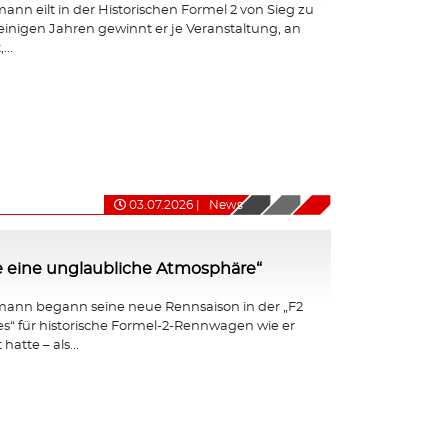
nn eilt in der Historischen Formel 2 von Sieg zu
 einigen Jahren gewinnt er je Veranstaltung, an
...
03.07.2026
|
News
e eine unglaubliche Atmosphäre“
ann begann seine neue Rennsaison in der „F2
ies“ für historische Formel-2-Rennwagen wie er
hatte – als...