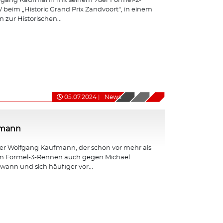
fgang Kaufmann mit seinem 78er Formel-2-
eim „Historic Grand Prix Zandvoort“, in einem
 zur Historischen...
05.07.2024
|
News
fmann
er Wolfgang Kaufmann, der schon vor mehr als
en Formel-3-Rennen auch gegen Michael
nn und sich häufiger vor...