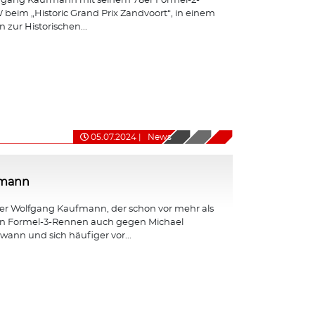
fgang Kaufmann mit seinem 78er Formel-2-
eim „Historic Grand Prix Zandvoort“, in einem
 zur Historischen...
05.07.2024
|
News
fmann
er Wolfgang Kaufmann, der schon vor mehr als
en Formel-3-Rennen auch gegen Michael
nn und sich häufiger vor...