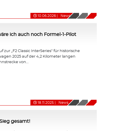
10.06.2026
|
News
ht wäre ich auch noch Formel-1-Pilot
 zur „F2 Classic InterSeries“ für historische
agen 2025 auf der 4,2 Kilometer langen
nnstrecke von...
18.11.2025
|
News
-Sieg gesamt!