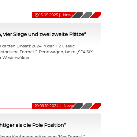
13.05.2025
|
News
, vier Siege und zwei zweite Plätze“
dritten Einsatz 2024 in der „F2 Classic
r historische Formel-2-Rennwagen, beim „SPA SIX
 Westerwälder...
09.10.2024
|
News
iger als die Pole Position“