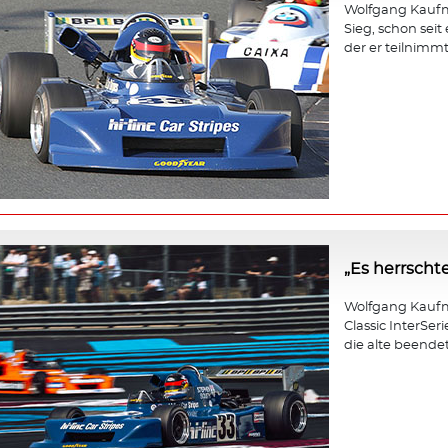
Wolfgang Kaufma
Sieg, schon seit
der er teilnimmt,
„Es herrscht
Wolfgang Kaufm
Classic InterSer
die alte beendet 