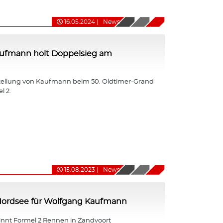
16.05.2024
|
News
ufmann holt Doppelsieg am
tellung von Kaufmann beim 50. Oldtimer-Grand
l 2.
15.08.2023
|
News
 Nordsee für Wolfgang Kaufmann
nt Formel 2 Rennen in Zandvoort