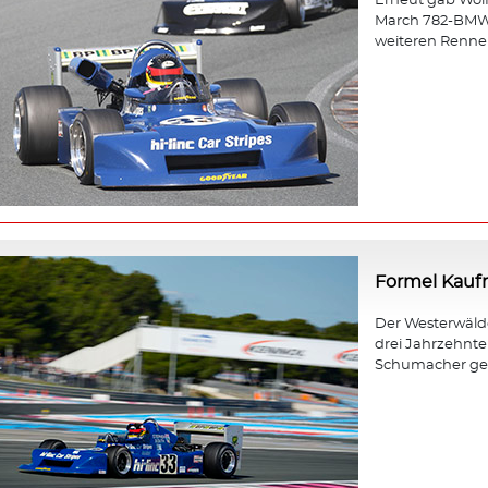
Erneut gab Wol
March 782-BMW b
weiteren Rennen
Formel Kau
Der Westerwäld
drei Jahrzehnt
Schumacher gewa