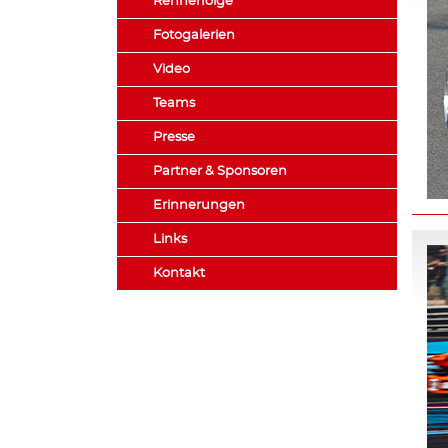
Rennerfolge
Fotogalerien
Video
Teams
Presse
Partner & Sponsoren
Erinnerungen
Links
Kontakt