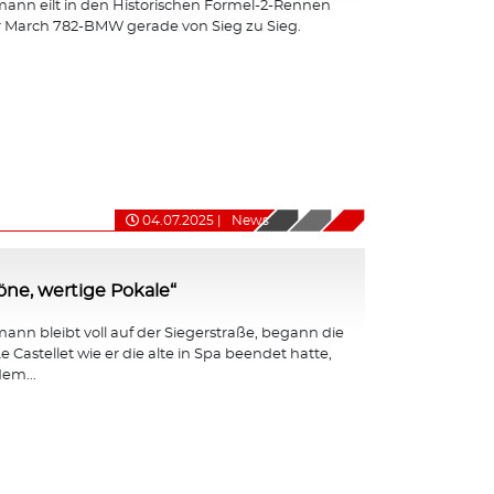
ann eilt in den Historischen Formel-2-Rennen
r March 782-BMW gerade von Sieg zu Sieg.
04.07.2025
|
News
ne, wertige Pokale“
nn bleibt voll auf der Siegerstraße, begann die
e Castellet wie er die alte in Spa beendet hatte,
em...