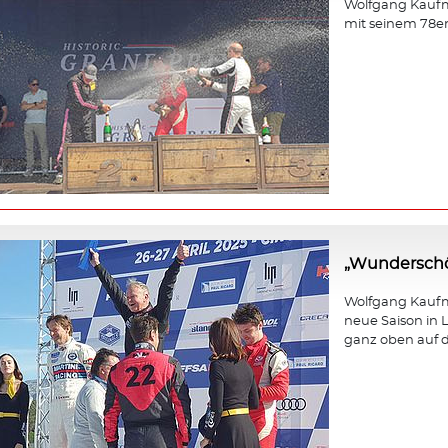
Wolfgang Kaufm
mit seinem 78e
„Wunderschö
Wolfgang Kaufma
neue Saison in L
ganz oben auf d