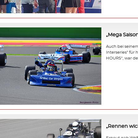
„Mega Saison
Auch bei seinem 
Interseries“ fü
HOURS“, war der
„Rennen wicht