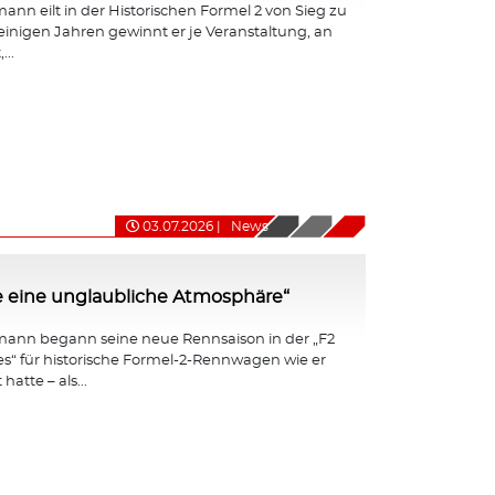
nn eilt in der Historischen Formel 2 von Sieg zu
 einigen Jahren gewinnt er je Veranstaltung, an
...
03.07.2026
|
News
e eine unglaubliche Atmosphäre“
ann begann seine neue Rennsaison in der „F2
ies“ für historische Formel-2-Rennwagen wie er
hatte – als...