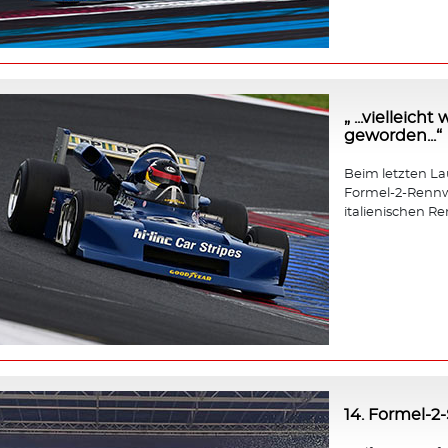
„ ...vielleic
geworden...“
Beim letzten Lauf
Formel-2-Rennw
italienischen Re
14. Formel-2