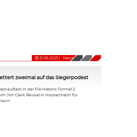
21.06.2023
|
News
ttert zweimal auf das Siegerpodest
isonauftakt in der FIA Historic Formel 2
eim Jim Clark Revival in Hockenheim für
mann.