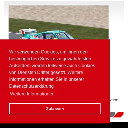
Wir verwenden Cookies, um Ihnen den
bestmöglichen Service zu gewährleisten.
Außerdem werden teilweise auch Cookies
von Diensten Dritter gesetzt. Weitere
Informationen erhalten Sie in unserer
Pole Position und schnellste Runde für
Datenschutzerklärung
Kaufmann in der VLN
Weitere Informationen
Zum zweiten Mal in Folge auf bester Gruppe H Startposition
am Nürburgring.
Zulassen
16.10.2017
|
News