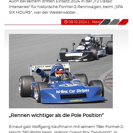
Auch bei seinem dritten Einsatz 2024 in der „F2 Classic
Interseries“ für historische Formel-2-Rennwagen, beim „SPA
SIX HOURS“, war der Westerwälder...
09.10.2024
|
News
„Rennen wichtiger als die Pole Position“
Erneut gab Wolfgang Kaufmann mit seinem 78er Formel-2-
March 782-BMW beim „Historic Grand Prix Zandvoort“, in