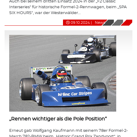
Auch bei seinem dritten Einsatz 2024 in der „F2 Classic
Interseries“ für historische Formel-2-Rennwagen, beim „SPA
SIX HOURS“, war der Westerwälder...
09.10.2024
|
News
„Rennen wichtiger als die Pole Position“
Erneut gab Wolfgang Kaufmann mit seinem 78er Formel-2-
March 782-BMW beim „Historic Grand Prix Zandvoort“, in