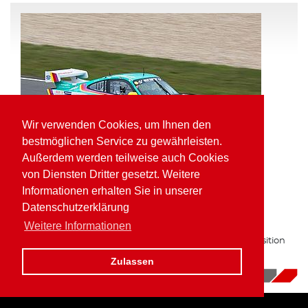
Wir verwenden Cookies, um Ihnen den
bestmöglichen Service zu gewährleisten.
Außerdem werden teilweise auch Cookies
von Diensten Dritter gesetzt. Weitere
Informationen erhalten Sie in unserer
Pole Position und schnellste Runde für
Datenschutzerklärung
Kaufmann in der VLN
Weitere Informationen
Zum zweiten Mal in Folge auf bester Gruppe H Startposition
am Nürburgring.
Zulassen
16.10.2017
|
News