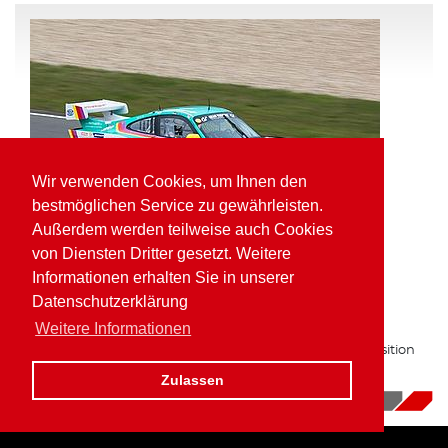
Wir verwenden Cookies, um Ihnen den
bestmöglichen Service zu gewährleisten.
Außerdem werden teilweise auch Cookies
von Diensten Dritter gesetzt. Weitere
Informationen erhalten Sie in unserer
Pole Position und schnellste Runde für
Datenschutzerklärung
Kaufmann in der VLN
Weitere Informationen
Zum zweiten Mal in Folge auf bester Gruppe H Startposition
am Nürburgring.
Zulassen
16.10.2017
|
News