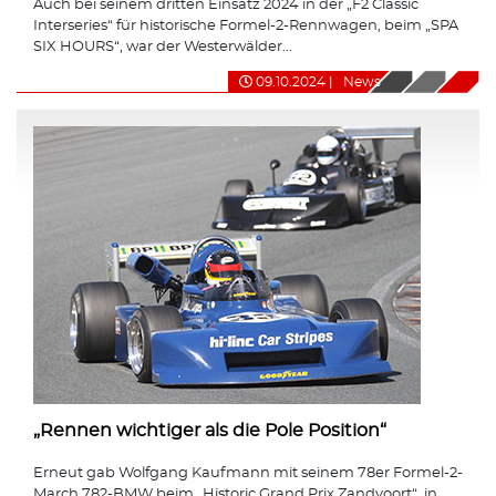
Auch bei seinem dritten Einsatz 2024 in der „F2 Classic
Interseries“ für historische Formel-2-Rennwagen, beim „SPA
SIX HOURS“, war der Westerwälder...
09.10.2024
|
News
„Rennen wichtiger als die Pole Position“
Erneut gab Wolfgang Kaufmann mit seinem 78er Formel-2-
March 782-BMW beim „Historic Grand Prix Zandvoort“, in