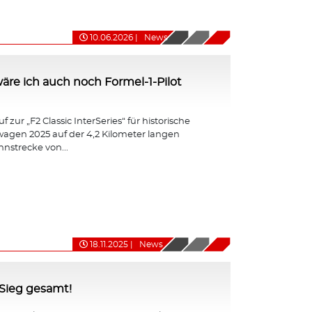
10.06.2026
|
News
ht wäre ich auch noch Formel-1-Pilot
 zur „F2 Classic InterSeries“ für historische
agen 2025 auf der 4,2 Kilometer langen
nnstrecke von...
18.11.2025
|
News
-Sieg gesamt!