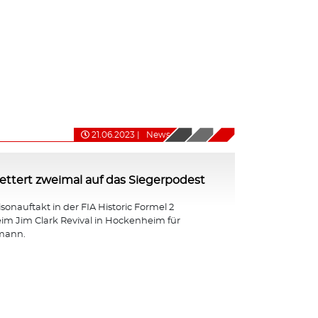
21.06.2023
|
News
ttert zweimal auf das Siegerpodest
isonauftakt in der FIA Historic Formel 2
eim Jim Clark Revival in Hockenheim für
mann.