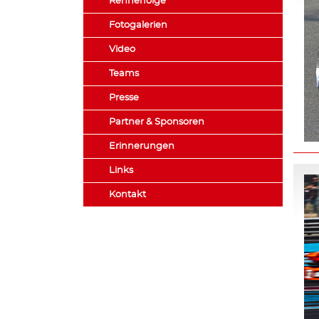
Rennerfolge
Fotogalerien
Video
Teams
Presse
Partner & Sponsoren
Erinnerungen
Links
Kontakt