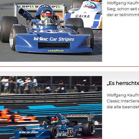
Wolfgang Kaufma
Sieg, schon seit
der er teilnimmt,
„Es herrscht
Wolfgang Kaufm
Classic InterSer
die alte beendet 