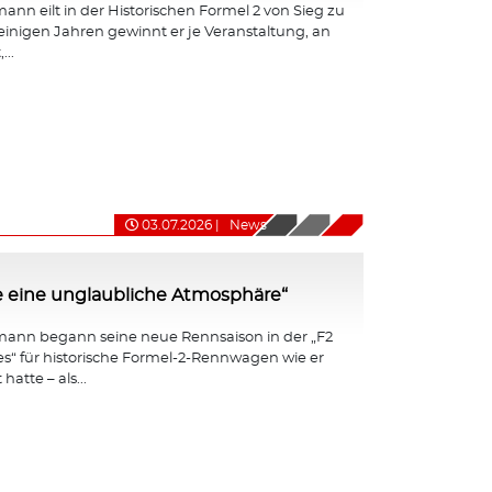
nn eilt in der Historischen Formel 2 von Sieg zu
 einigen Jahren gewinnt er je Veranstaltung, an
...
03.07.2026
|
News
e eine unglaubliche Atmosphäre“
ann begann seine neue Rennsaison in der „F2
ies“ für historische Formel-2-Rennwagen wie er
hatte – als...