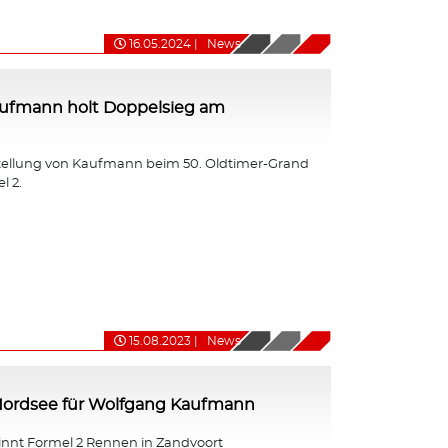
16.05.2024
|
News
ufmann holt Doppelsieg am
tellung von Kaufmann beim 50. Oldtimer-Grand
l 2.
15.08.2023
|
News
 Nordsee für Wolfgang Kaufmann
nt Formel 2 Rennen in Zandvoort