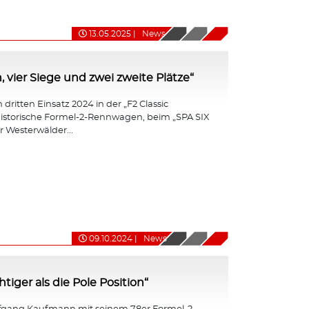
13.05.2025
|
News
, vier Siege und zwei zweite Plätze“
dritten Einsatz 2024 in der „F2 Classic
r historische Formel-2-Rennwagen, beim „SPA SIX
 Westerwälder...
09.10.2024
|
News
iger als die Pole Position“