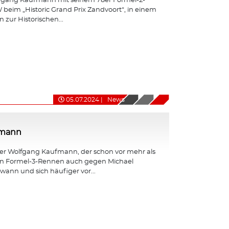
fgang Kaufmann mit seinem 78er Formel-2-
eim „Historic Grand Prix Zandvoort“, in einem
 zur Historischen...
05.07.2024
|
News
fmann
er Wolfgang Kaufmann, der schon vor mehr als
en Formel-3-Rennen auch gegen Michael
nn und sich häufiger vor...