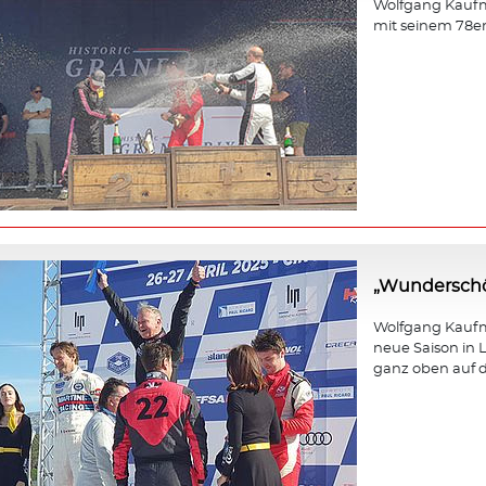
Wolfgang Kaufm
mit seinem 78e
„Wunderschö
Wolfgang Kaufma
neue Saison in L
ganz oben auf d