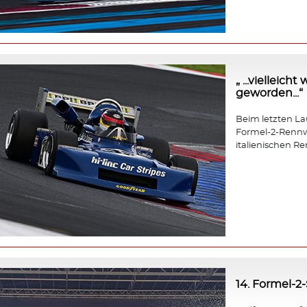
„ ...vielleic
geworden...“
Beim letzten Lauf
Formel-2-Rennw
italienischen Re
14. Formel-2