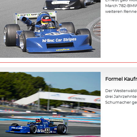
Erneut gab Wol
March 782-BMW b
weiteren Rennen
Formel Kau
Der Westerwäld
drei Jahrzehnt
Schumacher gewa