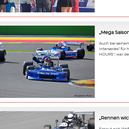
„Mega Saison
Auch bei seinem 
Interseries“ fü
HOURS“, war der
„Rennen wicht