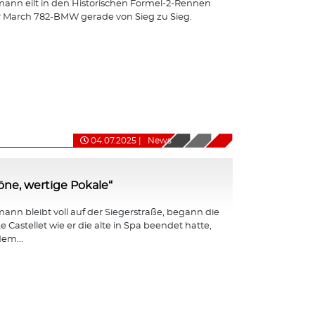
ann eilt in den Historischen Formel-2-Rennen
r March 782-BMW gerade von Sieg zu Sieg.
04.07.2025
|
News
ne, wertige Pokale“
nn bleibt voll auf der Siegerstraße, begann die
e Castellet wie er die alte in Spa beendet hatte,
em...