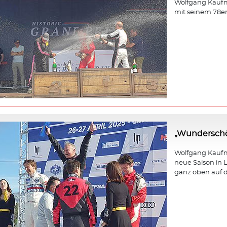
Wolfgang Kaufm
mit seinem 78e
„Wunderschö
Wolfgang Kaufma
neue Saison in L
ganz oben auf d