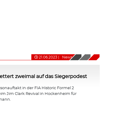
21.06.2023
|
News
ttert zweimal auf das Siegerpodest
isonauftakt in der FIA Historic Formel 2
eim Jim Clark Revival in Hockenheim für
mann.