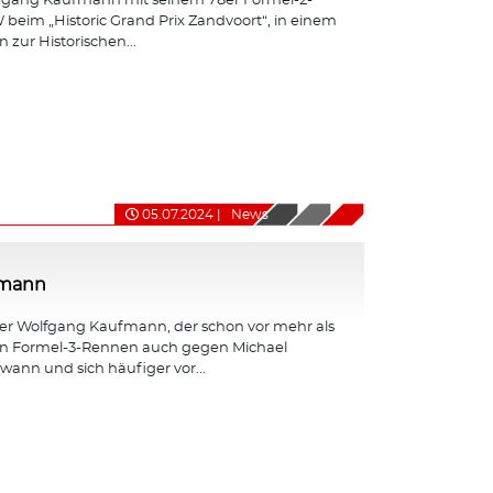
fgang Kaufmann mit seinem 78er Formel-2-
eim „Historic Grand Prix Zandvoort“, in einem
 zur Historischen...
05.07.2024
|
News
fmann
er Wolfgang Kaufmann, der schon vor mehr als
en Formel-3-Rennen auch gegen Michael
nn und sich häufiger vor...