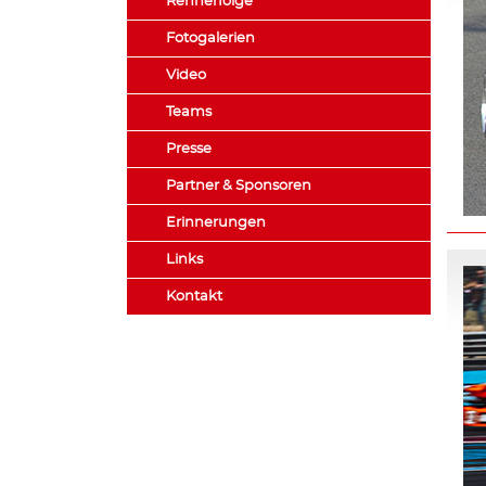
Rennerfolge
Fotogalerien
Video
Teams
Presse
Partner & Sponsoren
Erinnerungen
Links
Kontakt