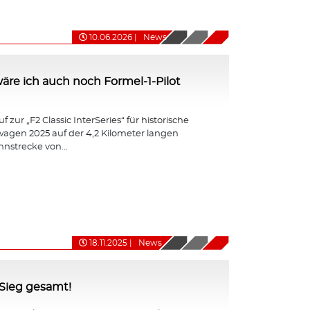
10.06.2026
|
News
ht wäre ich auch noch Formel-1-Pilot
 zur „F2 Classic InterSeries“ für historische
agen 2025 auf der 4,2 Kilometer langen
nnstrecke von...
18.11.2025
|
News
-Sieg gesamt!