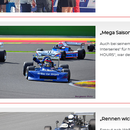
„Mega Saison
Auch bei seinem 
Interseries“ fü
HOURS“, war der
„Rennen wicht