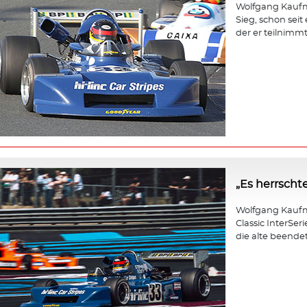
Wolfgang Kaufma
Sieg, schon seit
der er teilnimmt,
„Es herrscht
Wolfgang Kaufm
Classic InterSer
die alte beendet 