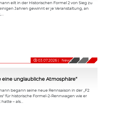
nn eilt in der Historischen Formel 2 von Sieg zu
 einigen Jahren gewinnt er je Veranstaltung, an
...
03.07.2026
|
News
e eine unglaubliche Atmosphäre“
ann begann seine neue Rennsaison in der „F2
ies“ für historische Formel-2-Rennwagen wie er
hatte – als...