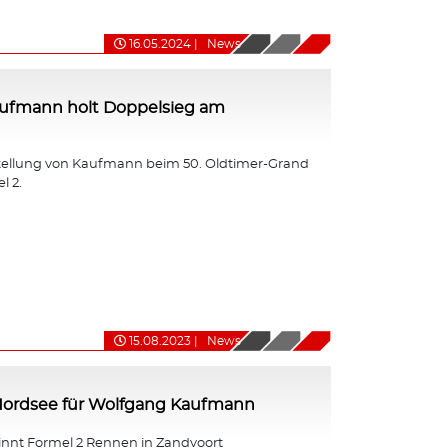
16.05.2024
|
News
ufmann holt Doppelsieg am
tellung von Kaufmann beim 50. Oldtimer-Grand
l 2.
15.08.2023
|
News
 Nordsee für Wolfgang Kaufmann
nt Formel 2 Rennen in Zandvoort