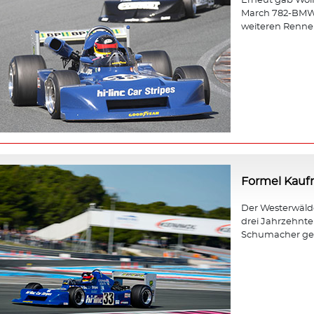
Erneut gab Wol
March 782-BMW b
weiteren Rennen
Formel Kau
Der Westerwäld
drei Jahrzehnt
Schumacher gewa