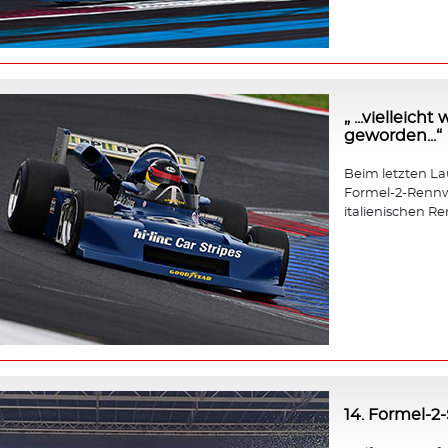
„ ...vielleic
geworden...“
Beim letzten Lauf
Formel-2-Rennw
italienischen Re
14. Formel-2