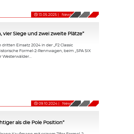
13.05.2025
|
News
, vier Siege und zwei zweite Plätze“
dritten Einsatz 2024 in der „F2 Classic
r historische Formel-2-Rennwagen, beim „SPA SIX
 Westerwälder...
09.10.2024
|
News
iger als die Pole Position“