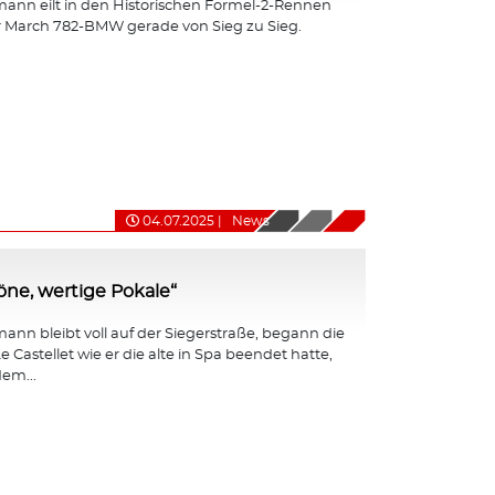
ann eilt in den Historischen Formel-2-Rennen
r March 782-BMW gerade von Sieg zu Sieg.
04.07.2025
|
News
ne, wertige Pokale“
nn bleibt voll auf der Siegerstraße, begann die
e Castellet wie er die alte in Spa beendet hatte,
em...