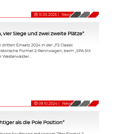
13.05.2025
|
News
, vier Siege und zwei zweite Plätze“
dritten Einsatz 2024 in der „F2 Classic
r historische Formel-2-Rennwagen, beim „SPA SIX
 Westerwälder...
09.10.2024
|
News
iger als die Pole Position“