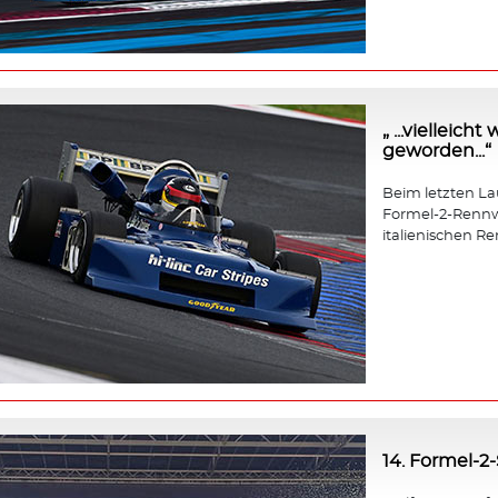
„ ...vielleic
geworden...“
Beim letzten Lauf
Formel-2-Rennw
italienischen Re
14. Formel-2