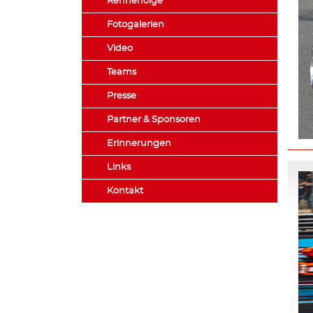
Rennerfolge
Fotogalerien
Video
Teams
Presse
Partner & Sponsoren
Erinnerungen
Links
Kontakt