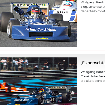
Wolfgang Kaufma
Sieg, schon seit
der er teilnimmt,
„Es herrscht
Wolfgang Kaufm
Classic InterSer
die alte beendet 