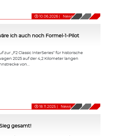
10.06.2026
|
News
ht wäre ich auch noch Formel-1-Pilot
 zur „F2 Classic InterSeries“ für historische
agen 2025 auf der 4,2 Kilometer langen
nnstrecke von...
18.11.2025
|
News
-Sieg gesamt!