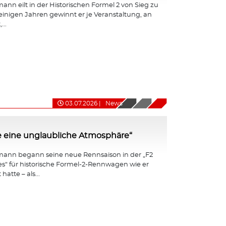
nn eilt in der Historischen Formel 2 von Sieg zu
 einigen Jahren gewinnt er je Veranstaltung, an
...
03.07.2026
|
News
e eine unglaubliche Atmosphäre“
ann begann seine neue Rennsaison in der „F2
ies“ für historische Formel-2-Rennwagen wie er
hatte – als...