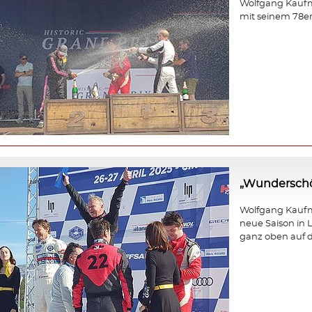
Wolfgang Kaufm
mit seinem 78e
„Wunderschö
Wolfgang Kaufma
neue Saison in L
ganz oben auf d