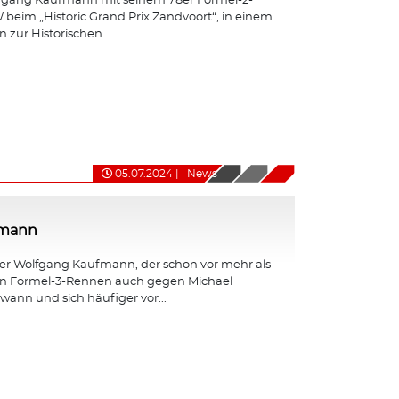
fgang Kaufmann mit seinem 78er Formel-2-
eim „Historic Grand Prix Zandvoort“, in einem
 zur Historischen...
05.07.2024
|
News
fmann
er Wolfgang Kaufmann, der schon vor mehr als
en Formel-3-Rennen auch gegen Michael
nn und sich häufiger vor...