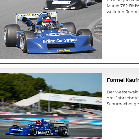
Erneut gab Wol
March 782-BMW b
weiteren Rennen
Formel Kau
Der Westerwäld
drei Jahrzehnt
Schumacher gewa