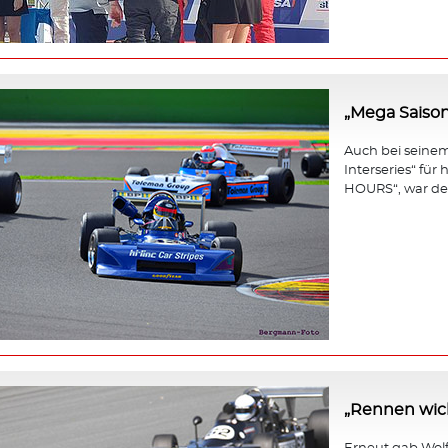
„Mega Saison
Auch bei seinem 
Interseries“ fü
HOURS“, war der
„Rennen wicht