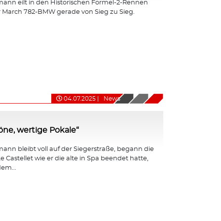
ann eilt in den Historischen Formel-2-Rennen
r March 782-BMW gerade von Sieg zu Sieg.
04.07.2025
|
News
ne, wertige Pokale“
nn bleibt voll auf der Siegerstraße, begann die
e Castellet wie er die alte in Spa beendet hatte,
em...