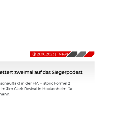
21.06.2023
|
News
ttert zweimal auf das Siegerpodest
isonauftakt in der FIA Historic Formel 2
eim Jim Clark Revival in Hockenheim für
mann.