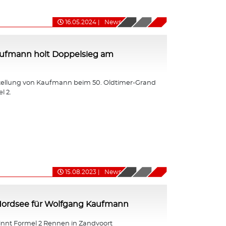
16.05.2024
|
News
ufmann holt Doppelsieg am
tellung von Kaufmann beim 50. Oldtimer-Grand
l 2.
15.08.2023
|
News
 Nordsee für Wolfgang Kaufmann
nt Formel 2 Rennen in Zandvoort