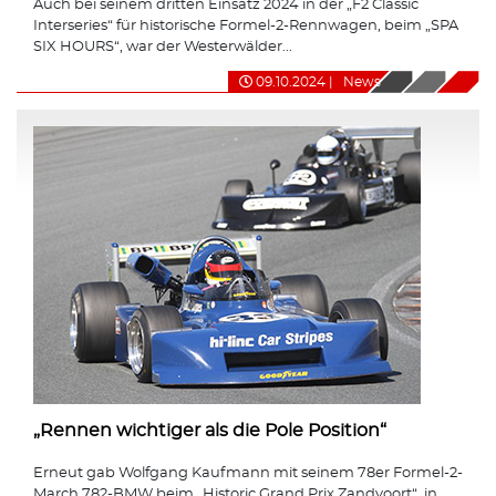
Auch bei seinem dritten Einsatz 2024 in der „F2 Classic
Interseries“ für historische Formel-2-Rennwagen, beim „SPA
SIX HOURS“, war der Westerwälder...
09.10.2024
|
News
„Rennen wichtiger als die Pole Position“
Erneut gab Wolfgang Kaufmann mit seinem 78er Formel-2-
March 782-BMW beim „Historic Grand Prix Zandvoort“, in