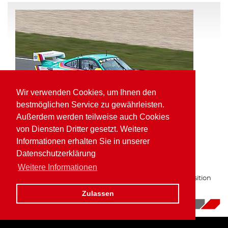
Wir verwenden Cookies, um Ihnen den
bestmöglichen Service zu gewährleisten.
Außerdem werden teilweise auch Cookies
von Diensten Dritter gesetzt. Weitere
Informationen erhalten Sie in unserer
Pole Position und schnellste Runde für
Datenschutzerklärung
Kaufmann in der VLN
Weitere Informationen
Zum zweiten Mal in Folge auf bester Gruppe H Startposition
am Nürburgring.
Zulassen
16.10.2017
|
News