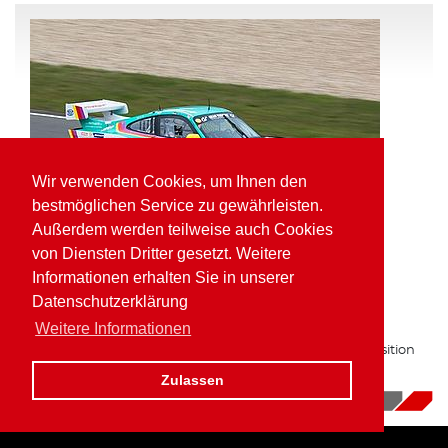
Wir verwenden Cookies, um Ihnen den
bestmöglichen Service zu gewährleisten.
Außerdem werden teilweise auch Cookies
von Diensten Dritter gesetzt. Weitere
Informationen erhalten Sie in unserer
Pole Position und schnellste Runde für
Datenschutzerklärung
Kaufmann in der VLN
Weitere Informationen
Zum zweiten Mal in Folge auf bester Gruppe H Startposition
am Nürburgring.
Zulassen
16.10.2017
|
News