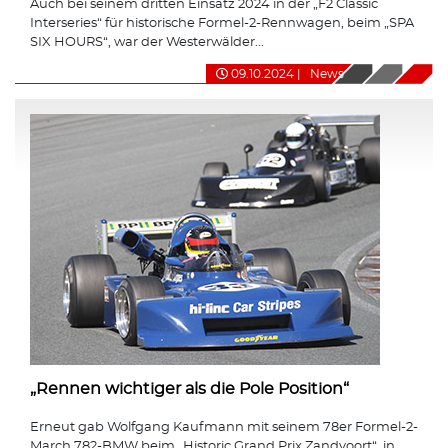
Auch bei seinem dritten Einsatz 2024 in der „F2 Classic
Interseries“ für historische Formel-2-Rennwagen, beim „SPA
SIX HOURS“, war der Westerwälder...
09.10.2024
|
News
„Rennen wichtiger als die Pole Position“
Erneut gab Wolfgang Kaufmann mit seinem 78er Formel-2-
March 782-BMW beim „Historic Grand Prix Zandvoort“, in