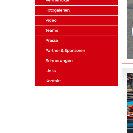
Rennerfolge
Fotogalerien
Video
Teams
Presse
Partner & Sponsoren
Erinnerungen
Links
Kontakt