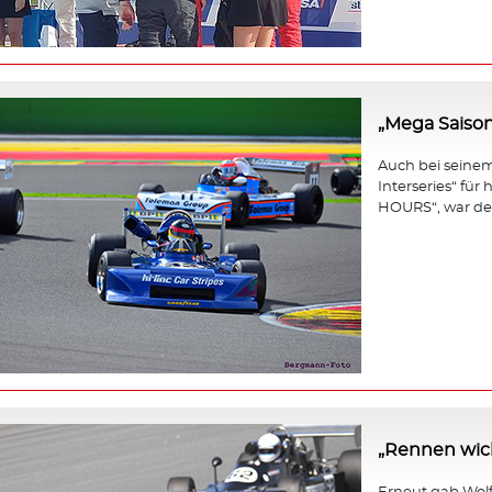
„Mega Saison
Auch bei seinem 
Interseries“ fü
HOURS“, war der
„Rennen wicht