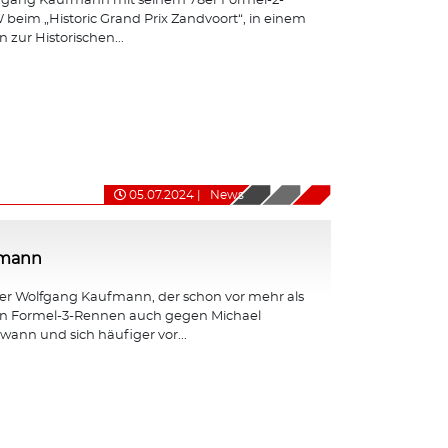
fgang Kaufmann mit seinem 78er Formel-2-
eim „Historic Grand Prix Zandvoort“, in einem
 zur Historischen...
05.07.2024
|
News
fmann
er Wolfgang Kaufmann, der schon vor mehr als
en Formel-3-Rennen auch gegen Michael
nn und sich häufiger vor...