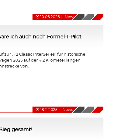
10.06.2026
|
News
ht wäre ich auch noch Formel-1-Pilot
 zur „F2 Classic InterSeries“ für historische
agen 2025 auf der 4,2 Kilometer langen
nnstrecke von...
18.11.2025
|
News
-Sieg gesamt!