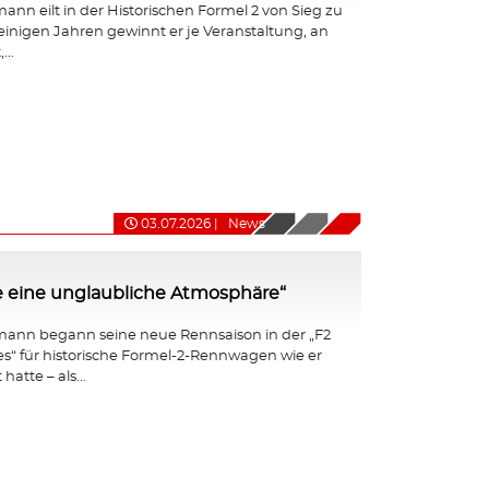
nn eilt in der Historischen Formel 2 von Sieg zu
 einigen Jahren gewinnt er je Veranstaltung, an
...
03.07.2026
|
News
e eine unglaubliche Atmosphäre“
ann begann seine neue Rennsaison in der „F2
ies“ für historische Formel-2-Rennwagen wie er
hatte – als...