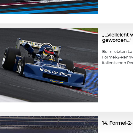
„ ...vielleic
geworden...“
Beim letzten Lauf
Formel-2-Rennw
italienischen Re
14. Formel-2