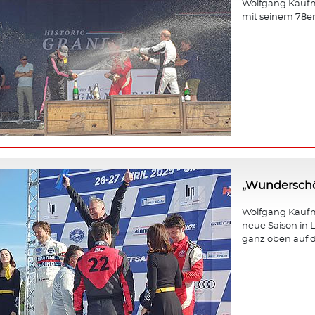
Wolfgang Kaufm
mit seinem 78e
„Wunderschö
Wolfgang Kaufma
neue Saison in L
ganz oben auf d