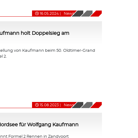
16.05.2024
|
News
ufmann holt Doppelsieg am
tellung von Kaufmann beim 50. Oldtimer-Grand
l 2.
15.08.2023
|
News
 Nordsee für Wolfgang Kaufmann
nt Formel 2 Rennen in Zandvoort