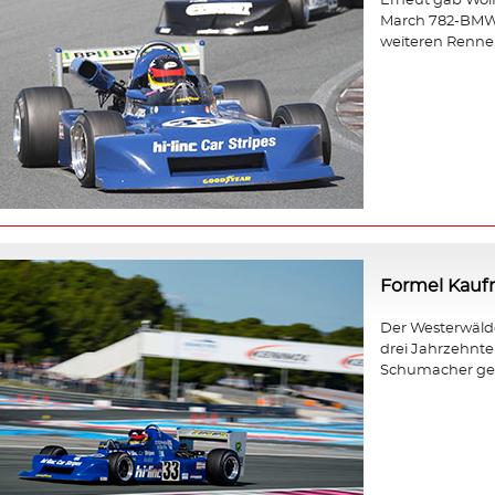
Erneut gab Wol
March 782-BMW b
weiteren Rennen
Formel Kau
Der Westerwäld
drei Jahrzehnt
Schumacher gewa