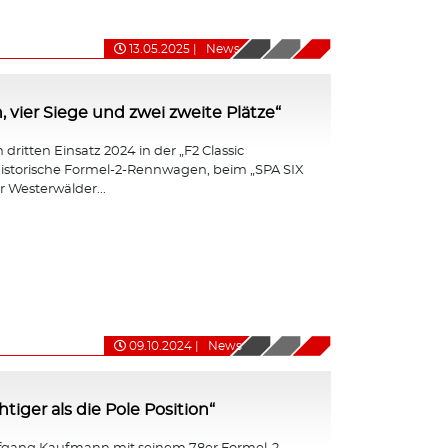
13.05.2025
|
News
, vier Siege und zwei zweite Plätze“
dritten Einsatz 2024 in der „F2 Classic
r historische Formel-2-Rennwagen, beim „SPA SIX
 Westerwälder...
09.10.2024
|
News
iger als die Pole Position“