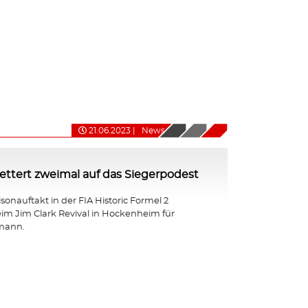
21.06.2023
|
News
ttert zweimal auf das Siegerpodest
isonauftakt in der FIA Historic Formel 2
eim Jim Clark Revival in Hockenheim für
mann.