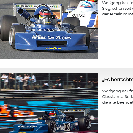
Wolfgang Kaufma
Sieg, schon seit
der er teilnimmt,
„Es herrscht
Wolfgang Kaufm
Classic InterSer
die alte beendet 