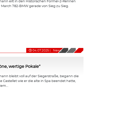
ann eilt in den Historischen Formel-2-Rennen
r March 782-BMW gerade von Sieg zu Sieg.
04.07.2025
|
News
ne, wertige Pokale“
nn bleibt voll auf der Siegerstraße, begann die
e Castellet wie er die alte in Spa beendet hatte,
em...