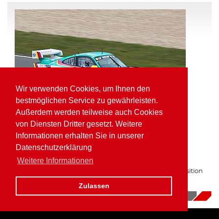
Wir verwenden Cookies, um Ihnen den
bestmöglichen Service zu gewährleisten.
Außerdem werden teilweise auch Cookies
von Diensten Dritter gesetzt. Weitere
Informationen erhalten Sie in unserer
Pole Position und schnellste Runde für
Datenschutzerklärung
Kaufmann in der VLN
Weitere Informationen
Zum zweiten Mal in Folge auf bester Gruppe H Startposition
am Nürburgring.
Zulassen
16.10.2017
|
News