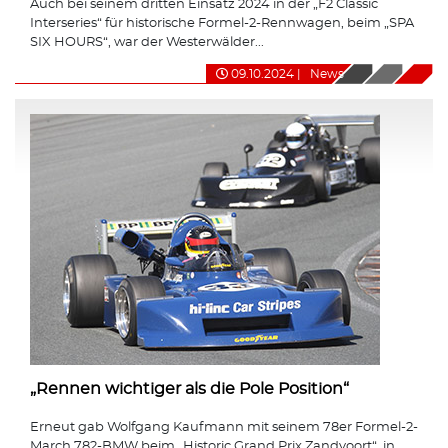
Auch bei seinem dritten Einsatz 2024 in der „F2 Classic
Interseries“ für historische Formel-2-Rennwagen, beim „SPA
SIX HOURS“, war der Westerwälder...
09.10.2024
|
News
„Rennen wichtiger als die Pole Position“
Erneut gab Wolfgang Kaufmann mit seinem 78er Formel-2-
March 782-BMW beim „Historic Grand Prix Zandvoort“, in