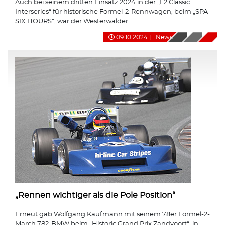
Auch bei seinem dritten Einsatz 2024 in der „F2 Classic
Interseries“ für historische Formel-2-Rennwagen, beim „SPA
SIX HOURS“, war der Westerwälder...
09.10.2024
|
News
„Rennen wichtiger als die Pole Position“
Erneut gab Wolfgang Kaufmann mit seinem 78er Formel-2-
March 782-BMW beim „Historic Grand Prix Zandvoort“, in