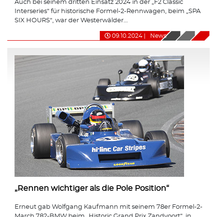
Auch bei seinem dritten Einsatz 2024 in der „F2 Classic
Interseries“ für historische Formel-2-Rennwagen, beim „SPA
SIX HOURS“, war der Westerwälder...
09.10.2024
|
News
„Rennen wichtiger als die Pole Position“
Erneut gab Wolfgang Kaufmann mit seinem 78er Formel-2-
March 782-BMW beim „Historic Grand Prix Zandvoort“, in