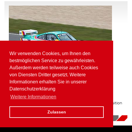
Wir verwenden Cookies, um Ihnen den
bestmöglichen Service zu gewährleisten.
Außerdem werden teilweise auch Cookies
von Diensten Dritter gesetzt. Weitere
Informationen erhalten Sie in unserer
Pole Position und schnellste Runde für
Datenschutzerklärung
Kaufmann in der VLN
Weitere Informationen
Zum zweiten Mal in Folge auf bester Gruppe H Startposition
am Nürburgring.
Zulassen
16.10.2017
|
News