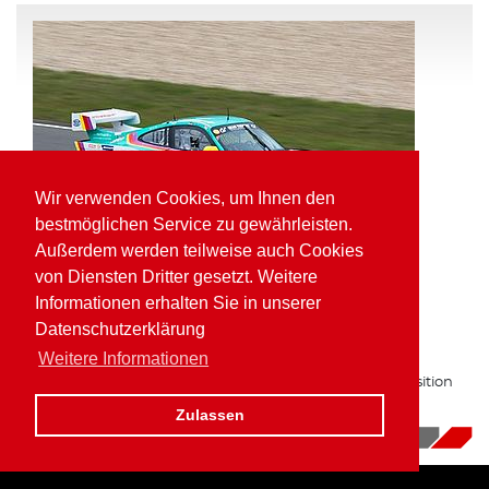
Wir verwenden Cookies, um Ihnen den
bestmöglichen Service zu gewährleisten.
Außerdem werden teilweise auch Cookies
von Diensten Dritter gesetzt. Weitere
Informationen erhalten Sie in unserer
Pole Position und schnellste Runde für
Datenschutzerklärung
Kaufmann in der VLN
Weitere Informationen
Zum zweiten Mal in Folge auf bester Gruppe H Startposition
am Nürburgring.
Zulassen
16.10.2017
|
News