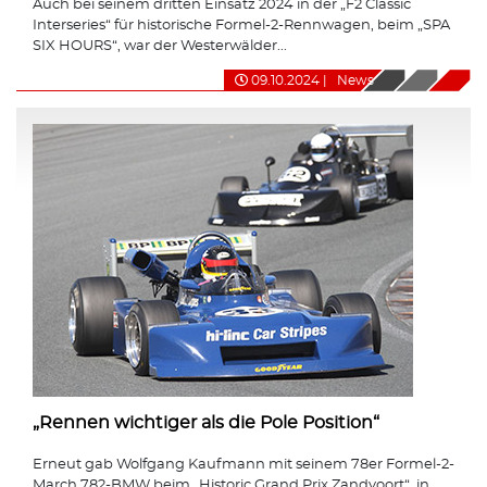
Auch bei seinem dritten Einsatz 2024 in der „F2 Classic
Interseries“ für historische Formel-2-Rennwagen, beim „SPA
SIX HOURS“, war der Westerwälder...
09.10.2024
|
News
„Rennen wichtiger als die Pole Position“
Erneut gab Wolfgang Kaufmann mit seinem 78er Formel-2-
March 782-BMW beim „Historic Grand Prix Zandvoort“, in