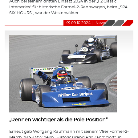
Auch bei seinem dritten Einsatz 2024 in der „F2 Classic
Interseries“ für historische Formel-2-Rennwagen, beim „SPA
SIX HOURS“, war der Westerwälder...
09.10.2024
|
News
„Rennen wichtiger als die Pole Position“
Erneut gab Wolfgang Kaufmann mit seinem 78er Formel-2-
March 782-BMW beim „Historic Grand Prix Zandvoort“, in