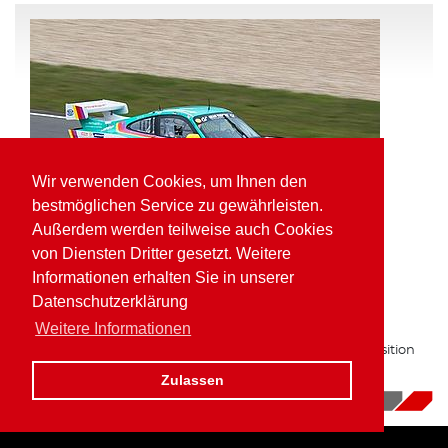
Wir verwenden Cookies, um Ihnen den
bestmöglichen Service zu gewährleisten.
Außerdem werden teilweise auch Cookies
von Diensten Dritter gesetzt. Weitere
Informationen erhalten Sie in unserer
Pole Position und schnellste Runde für
Datenschutzerklärung
Kaufmann in der VLN
Weitere Informationen
Zum zweiten Mal in Folge auf bester Gruppe H Startposition
am Nürburgring.
Zulassen
16.10.2017
|
News