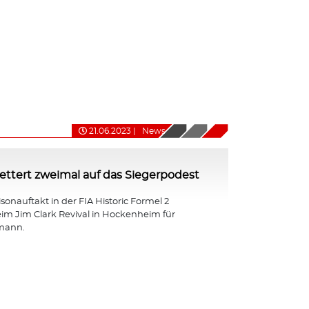
21.06.2023
|
News
ttert zweimal auf das Siegerpodest
isonauftakt in der FIA Historic Formel 2
eim Jim Clark Revival in Hockenheim für
mann.