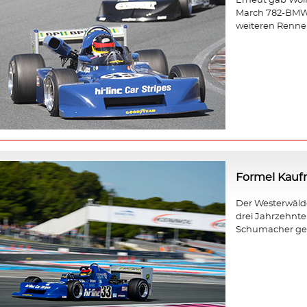
Erneut gab Wol
March 782-BMW b
weiteren Rennen
Formel Kau
Der Westerwäld
drei Jahrzehnt
Schumacher gewa