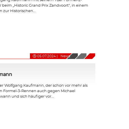
fgang Kaufmann mit seinem 78er Formel-2-
eim „Historic Grand Prix Zandvoort“, in einem
 zur Historischen...
05.07.2024
|
News
fmann
er Wolfgang Kaufmann, der schon vor mehr als
en Formel-3-Rennen auch gegen Michael
nn und sich häufiger vor...