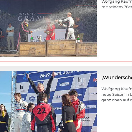
Wolfgang Kaufm
mit seinem 78e
„Wunderschö
Wolfgang Kaufma
neue Saison in L
ganz oben auf d