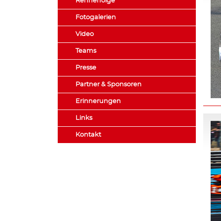
Rennerfolge
Fotogalerien
Video
Teams
Presse
Partner & Sponsoren
Erinnerungen
Links
Kontakt