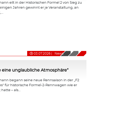
nn eilt in der Historischen Formel 2 von Sieg zu
 einigen Jahren gewinnt er je Veranstaltung, an
...
03.07.2026
|
News
e eine unglaubliche Atmosphäre“
ann begann seine neue Rennsaison in der „F2
ies“ für historische Formel-2-Rennwagen wie er
hatte – als...