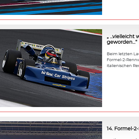
„ ...vielleic
geworden...“
Beim letzten Lauf
Formel-2-Rennw
italienischen Re
14. Formel-2