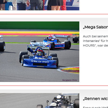
„Mega Saison
Auch bei seinem 
Interseries“ fü
HOURS“, war der
„Rennen wicht