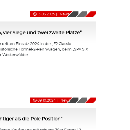
13.05.2025
|
News
, vier Siege und zwei zweite Plätze“
dritten Einsatz 2024 in der „F2 Classic
r historische Formel-2-Rennwagen, beim „SPA SIX
 Westerwälder...
09.10.2024
|
News
iger als die Pole Position“