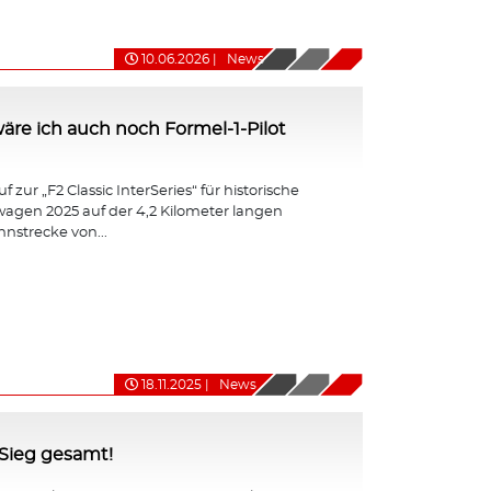
10.06.2026
|
News
ht wäre ich auch noch Formel-1-Pilot
 zur „F2 Classic InterSeries“ für historische
agen 2025 auf der 4,2 Kilometer langen
nnstrecke von...
18.11.2025
|
News
-Sieg gesamt!