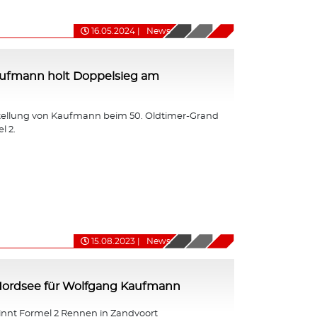
16.05.2024
|
News
ufmann holt Doppelsieg am
tellung von Kaufmann beim 50. Oldtimer-Grand
l 2.
15.08.2023
|
News
 Nordsee für Wolfgang Kaufmann
nt Formel 2 Rennen in Zandvoort