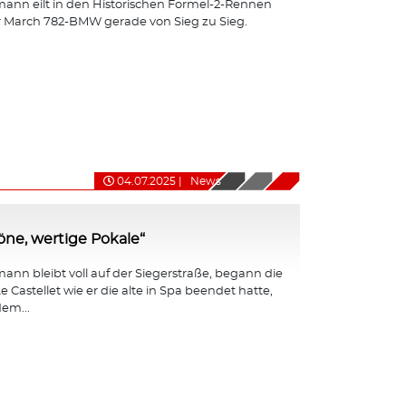
ann eilt in den Historischen Formel-2-Rennen
r March 782-BMW gerade von Sieg zu Sieg.
04.07.2025
|
News
ne, wertige Pokale“
nn bleibt voll auf der Siegerstraße, begann die
e Castellet wie er die alte in Spa beendet hatte,
em...