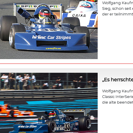
Wolfgang Kaufma
Sieg, schon seit
der er teilnimmt,
„Es herrscht
Wolfgang Kaufm
Classic InterSer
die alte beendet 