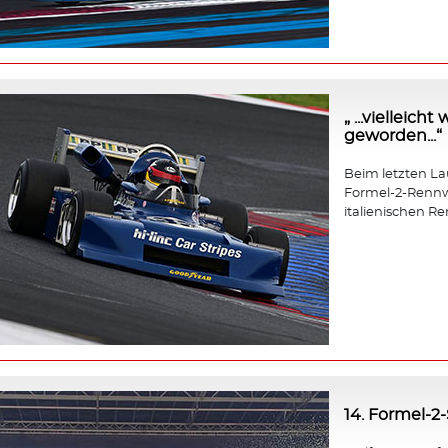
„ ...vielleic
geworden...“
Beim letzten Lauf
Formel-2-Rennw
italienischen Re
14. Formel-2