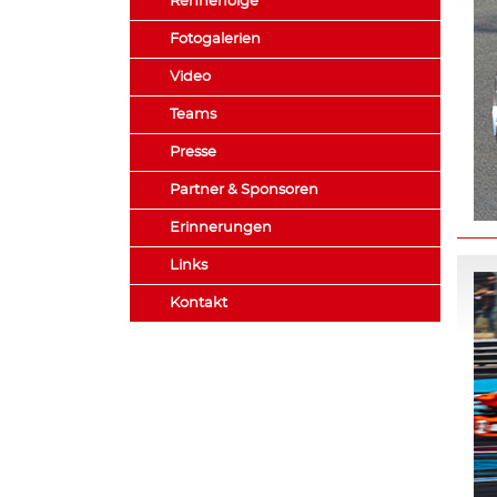
Rennerfolge
Fotogalerien
Video
Teams
Presse
Partner & Sponsoren
Erinnerungen
Links
Kontakt