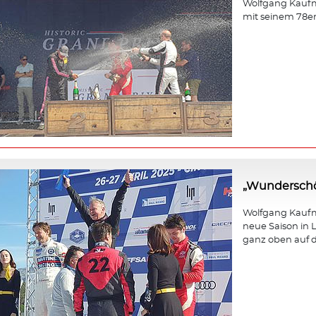
Wolfgang Kaufm
mit seinem 78e
„Wunderschö
Wolfgang Kaufma
neue Saison in L
ganz oben auf d