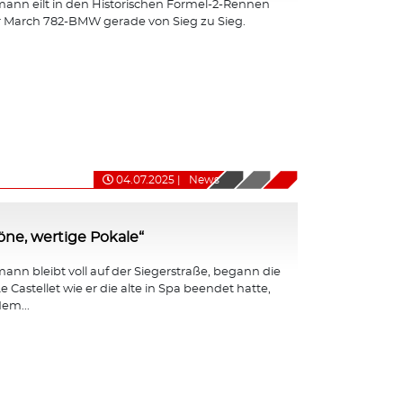
ann eilt in den Historischen Formel-2-Rennen
r March 782-BMW gerade von Sieg zu Sieg.
04.07.2025
|
News
ne, wertige Pokale“
nn bleibt voll auf der Siegerstraße, begann die
e Castellet wie er die alte in Spa beendet hatte,
em...