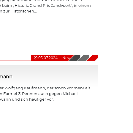
fgang Kaufmann mit seinem 78er Formel-2-
eim „Historic Grand Prix Zandvoort“, in einem
 zur Historischen...
05.07.2024
|
News
fmann
er Wolfgang Kaufmann, der schon vor mehr als
en Formel-3-Rennen auch gegen Michael
nn und sich häufiger vor...