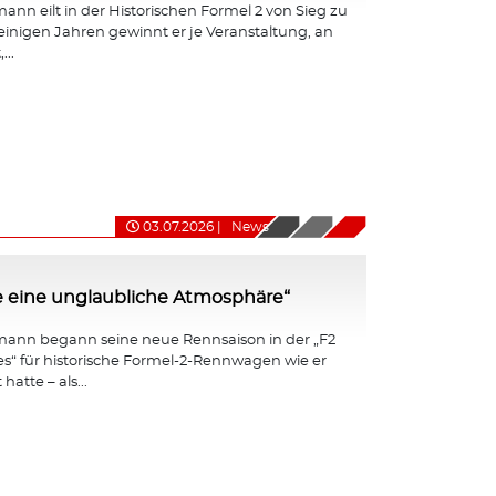
nn eilt in der Historischen Formel 2 von Sieg zu
 einigen Jahren gewinnt er je Veranstaltung, an
...
03.07.2026
|
News
e eine unglaubliche Atmosphäre“
ann begann seine neue Rennsaison in der „F2
ies“ für historische Formel-2-Rennwagen wie er
hatte – als...