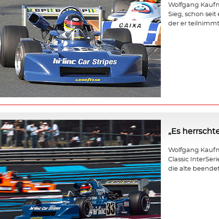
Wolfgang Kaufma
Sieg, schon seit
der er teilnimmt,
„Es herrscht
Wolfgang Kaufm
Classic InterSer
die alte beendet 