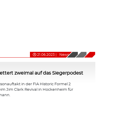
21.06.2023
|
News
ttert zweimal auf das Siegerpodest
isonauftakt in der FIA Historic Formel 2
eim Jim Clark Revival in Hockenheim für
mann.