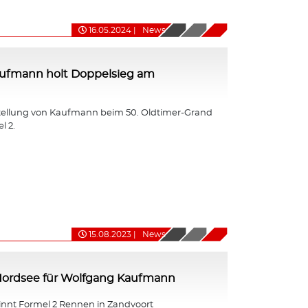
16.05.2024
|
News
ufmann holt Doppelsieg am
tellung von Kaufmann beim 50. Oldtimer-Grand
l 2.
15.08.2023
|
News
 Nordsee für Wolfgang Kaufmann
nt Formel 2 Rennen in Zandvoort