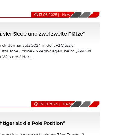
13.05.2025
|
News
, vier Siege und zwei zweite Plätze“
dritten Einsatz 2024 in der „F2 Classic
r historische Formel-2-Rennwagen, beim „SPA SIX
 Westerwälder...
09.10.2024
|
News
iger als die Pole Position“