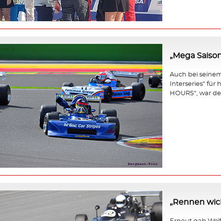
„Mega Saison
Auch bei seinem 
Interseries“ fü
HOURS“, war der
„Rennen wicht