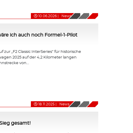
10.06.2026
|
News
ht wäre ich auch noch Formel-1-Pilot
 zur „F2 Classic InterSeries“ für historische
agen 2025 auf der 4,2 Kilometer langen
nnstrecke von...
18.11.2025
|
News
-Sieg gesamt!