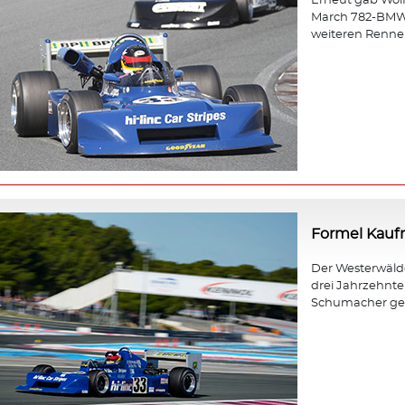
Erneut gab Wol
March 782-BMW b
weiteren Rennen
Formel Kau
Der Westerwäld
drei Jahrzehnt
Schumacher gewa