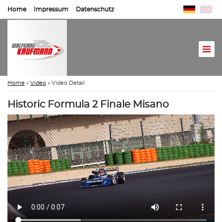
Home
Impressum
Datenschutz
Home
»
Video
»
Video Detail
Historic Formula 2 Finale Misano