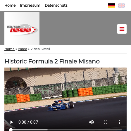
Home
Impressum
Datenschutz
Home
»
Video
»
Video Detail
Historic Formula 2 Finale Misano