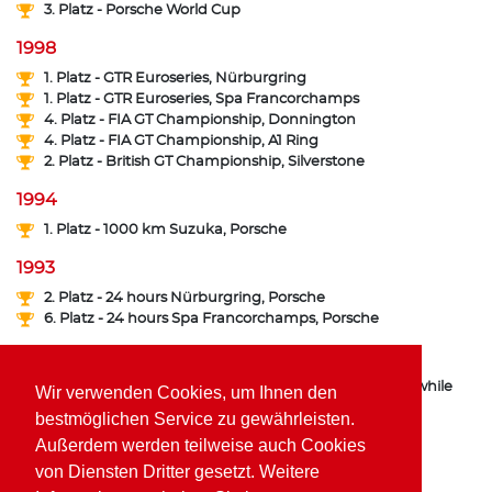
3. Platz - Porsche World Cup
1998
1. Platz - GTR Euroseries, Nürburgring
1. Platz - GTR Euroseries, Spa Francorchamps
4. Platz - FIA GT Championship, Donnington
4. Platz - FIA GT Championship, A1 Ring
2. Platz - British GT Championship, Silverstone
1994
1. Platz - 1000 km Suzuka, Porsche
1993
2. Platz - 24 hours Nürburgring, Porsche
6. Platz - 24 hours Spa Francorchamps, Porsche
1991
6. Platz - German F3 Championship, 3 wins, accident while
Wir verwenden Cookies, um Ihnen den
leading the championship
bestmöglichen Service zu gewährleisten.
Außerdem werden teilweise auch Cookies
1990
von Diensten Dritter gesetzt. Weitere
3. Platz - German F3 Championship, 3 wins