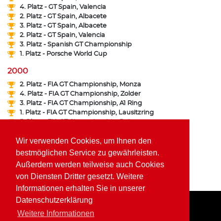
4. Platz - GT Spain, Valencia
2. Platz - GT Spain, Albacete
3. Platz - GT Spain, Albacete
2. Platz - GT Spain, Valencia
3. Platz - Spanish GT Championship
1. Platz - Porsche World Cup
2000
2. Platz - FIA GT Championship, Monza
4. Platz - FIA GT Championship, Zolder
3. Platz - FIA GT Championship, A1 Ring
1. Platz - FIA GT Championship, Lausitzring
5. Platz - FIA GT Championship, Brünn
1. Platz - FFSA GT Championship, Dijon
Wir verwenden Cookies, um Ihnen den
2. Platz - FFSA GT Championship, Ledenon
3. Platz - FFSA GT Championship, Magny Cours
bestmöglichen Service zu gewährleisten.
1. Platz - FFSA GT Championship, Magny Cours
Außerdem werden teilweise auch Cookies
3. Platz - ALMS Series, Silverstone
von Diensten Dritter gesetzt. Weitere
6. Platz - Porsche World Cup
Informationen erhalten Sie in unserer
Datenschutzerklärung
Weitere Informationen
Home
Impressum
Datenschutz