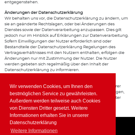
entgegenstehen.
Änderungen der Datenschutzerklärung
Wir behalten uns vor, die Datenschutzerklärung zu ändern, um
sie an geänderte Rechtslagen, oder bei Änderungen des
Dienstes sowie der Datenverarbeitung anzupassen. Dies gilt
jedoch nur im Hinblick auf Erklärungen zur Datenverarbeitung.
Sofern Einwilligungen der Nutzer erforderlich sind oder
Bestandteile der Datenschutzerklärung Regelungen des
Vertragsverhältnisses mit den Nutzern enthalten, erfolgen die
Änderungen nur mit Zustimmung der Nutzer. Die Nutzer
werden gebeten sich regelmäßig über den Inhalt der
Datenschutzerklärung zu informieren.
Ansprechpartner für den Datenschutz
Wir verwenden Cookies, um Ihnen den
Bei Fragen zur Erhebung, Verarbeitung oder Nutzung Ihrer
personenbezogenen Daten, bei Auskünften, Berichtigungen,
bestmöglichen Service zu gewährleisten.
Sperrung oder Löschung von Daten sowie Widerruf erteilter
Außerdem werden teilweise auch Cookies
Einwilligungen wenden Sie sich bitte an unsere(n)
von Diensten Dritter gesetzt. Weitere
Datenschutzbeauftragte(n) bzw. Apothekeninhaber(in).
Informationen erhalten Sie in unserer
Datenschutzerklärung
Weitere Informationen
Home
Impressum
Datenschutz