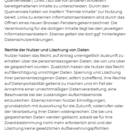
Querverweise ("Links") auf die von anderen Anbietern
bereitgehaltenen Inhalte zu unterscheiden. Durch den
Querverweis halten wir insofern "fremde Inhalte" zur Nutzung
bereit. Links zu externen Informationsanbietern sind durch das
Öffnen eines neuen Browser-Fensters gekennzeichnet. Die
Verantwortung für die dortigen Inhalte liegt bei den jeweiligen
Informationsanbietern. Ebenso gelten die dort ggf. hinterlegten
Datenschutzerklärungen.
Rechte der Nutzer und Löschung von Daten
Nutzer haben das Recht, auf Antrag unentgeltlich Auskunft zu
erhalten über die personenbezogenen Daten, die von uns über
sie gespeichert wurden. Zusätzlich haben die Nutzer das Recht
auf Berichtigung unrichtiger Daten, Sperrung und Löschung
ihrer personenbezogenen Daten, sofern zutreffend, Ihre Rechte
auf Datenportabilität geltend zu machen und im Fall der
Annahme einer unrechtmäßigen Datenverarbeitung, eine
Beschwerde bei der zuständigen Aufsichtsbehörde
einzureichen. Ebenso können Nutzer Einwilligungen,
grundsätzlich mit Auswirkung für die Zukunft, widerrufen oder
der Verarbeitung ihrer Daten widersprechen. Die bei uns
gespeicherten Daten werden gelöscht, sobald sie für ihre
Zweckbestimmung nicht mehr erforderlich sind und der
Löschung keine gesetzlichen Aufbewahrungspflichten