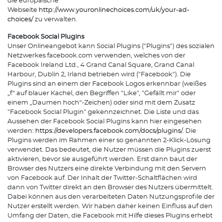
die europäische
Webseite
http://www.youronlinechoices.com/uk/your-ad-
choices/
zu verwalten.
Facebook Social Plugins
Unser Onlineangebot kann Social Plugins ("Plugins") des sozialen
Netzwerkes facebook.com verwenden, welches von der
Facebook Ireland Ltd., 4 Grand Canal Square, Grand Canal
Harbour, Dublin 2, Irland betrieben wird ("Facebook"). Die
Plugins sind an einem der Facebook Logos erkennbar (weißes
„f“ auf blauer Kachel, den Begriffen "Like", "Gefällt mir" oder
einem „Daumen hoch“-Zeichen) oder sind mit dem Zusatz
"Facebook Social Plugin" gekennzeichnet. Die Liste und das
Aussehen der Facebook Social Plugins kann hier eingesehen
werden:
https://developers.facebook.com/docs/plugins/
. Die
Plugins werden im Rahmen einer so genannten 2-Klick-Lösung
verwendet. Das bedeutet, die Nutzer müssen die Plugins zuerst
aktivieren, bevor sie ausgeführt werden. Erst dann baut der
Browser des Nutzers eine direkte Verbindung mit den Servern
von Facebook auf. Der Inhalt der Twitter-Schaltflächen wird
dann von Twitter direkt an den Browser des Nutzers übermittelt.
Dabei können aus den verarbeiteten Daten Nutzungsprofile der
Nutzer erstellt werden. Wir haben daher keinen Einfluss auf den
Umfang der Daten, die Facebook mit Hilfe dieses Plugins erhebt