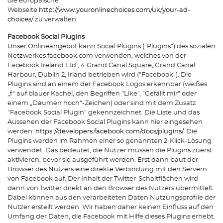
die europäische
Webseite
http://www.youronlinechoices.com/uk/your-ad-
choices/
zu verwalten.
Facebook Social Plugins
Unser Onlineangebot kann Social Plugins ("Plugins") des sozialen
Netzwerkes facebook.com verwenden, welches von der
Facebook Ireland Ltd., 4 Grand Canal Square, Grand Canal
Harbour, Dublin 2, Irland betrieben wird ("Facebook"). Die
Plugins sind an einem der Facebook Logos erkennbar (weißes
„f“ auf blauer Kachel, den Begriffen "Like", "Gefällt mir" oder
einem „Daumen hoch“-Zeichen) oder sind mit dem Zusatz
"Facebook Social Plugin" gekennzeichnet. Die Liste und das
Aussehen der Facebook Social Plugins kann hier eingesehen
werden:
https://developers.facebook.com/docs/plugins/
. Die
Plugins werden im Rahmen einer so genannten 2-Klick-Lösung
verwendet. Das bedeutet, die Nutzer müssen die Plugins zuerst
aktivieren, bevor sie ausgeführt werden. Erst dann baut der
Browser des Nutzers eine direkte Verbindung mit den Servern
von Facebook auf. Der Inhalt der Twitter-Schaltflächen wird
dann von Twitter direkt an den Browser des Nutzers übermittelt.
Dabei können aus den verarbeiteten Daten Nutzungsprofile der
Nutzer erstellt werden. Wir haben daher keinen Einfluss auf den
Umfang der Daten, die Facebook mit Hilfe dieses Plugins erhebt