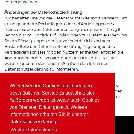
entgegenstehen.
Änderungen der Datenschutzerklärung
Wir behalten uns vor, die Datenschutzerklärung zu ändern, um
sie an geänderte Rechtslagen, oder bei Änderungen des
Dienstes sowie der Datenverarbeitung anzupassen. Dies gilt
jedoch nur im Hinblick auf Erklärungen zur Datenverarbeitung.
Sofern Einwilligungen der Nutzer erforderlich sind oder
Bestandteile der Datenschutzerklärung Regelungen des
Vertragsverhältnisses mit den Nutzern enthalten, erfolgen die
Änderungen nur mit Zustimmung der Nutzer. Die Nutzer
werden gebeten sich regelmäßig über den Inhalt der
Datenschutzerklärung zu informieren.
Ansprechpartner für den Datenschutz
Wir verwenden Cookies, um Ihnen den
Bei Fragen zur Erhebung, Verarbeitung oder Nutzung Ihrer
personenbezogenen Daten, bei Auskünften, Berichtigungen,
bestmöglichen Service zu gewährleisten.
Sperrung oder Löschung von Daten sowie Widerruf erteilter
Außerdem werden teilweise auch Cookies
Einwilligungen wenden Sie sich bitte an unsere(n)
von Diensten Dritter gesetzt. Weitere
Datenschutzbeauftragte(n) bzw. Apothekeninhaber(in).
Informationen erhalten Sie in unserer
Datenschutzerklärung
Weitere Informationen
Home
Impressum
Datenschutz