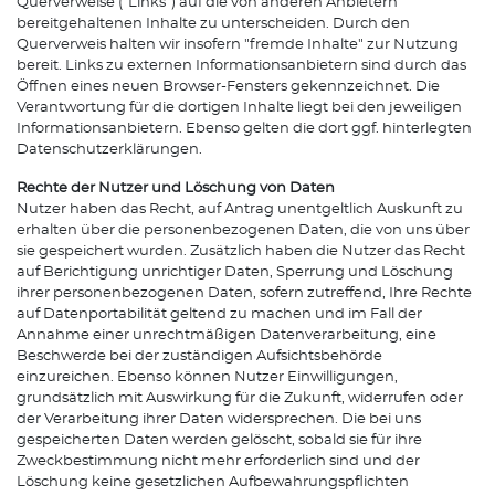
Querverweise ("Links") auf die von anderen Anbietern
bereitgehaltenen Inhalte zu unterscheiden. Durch den
Querverweis halten wir insofern "fremde Inhalte" zur Nutzung
bereit. Links zu externen Informationsanbietern sind durch das
Öffnen eines neuen Browser-Fensters gekennzeichnet. Die
Verantwortung für die dortigen Inhalte liegt bei den jeweiligen
Informationsanbietern. Ebenso gelten die dort ggf. hinterlegten
Datenschutzerklärungen.
Rechte der Nutzer und Löschung von Daten
Nutzer haben das Recht, auf Antrag unentgeltlich Auskunft zu
erhalten über die personenbezogenen Daten, die von uns über
sie gespeichert wurden. Zusätzlich haben die Nutzer das Recht
auf Berichtigung unrichtiger Daten, Sperrung und Löschung
ihrer personenbezogenen Daten, sofern zutreffend, Ihre Rechte
auf Datenportabilität geltend zu machen und im Fall der
Annahme einer unrechtmäßigen Datenverarbeitung, eine
Beschwerde bei der zuständigen Aufsichtsbehörde
einzureichen. Ebenso können Nutzer Einwilligungen,
grundsätzlich mit Auswirkung für die Zukunft, widerrufen oder
der Verarbeitung ihrer Daten widersprechen. Die bei uns
gespeicherten Daten werden gelöscht, sobald sie für ihre
Zweckbestimmung nicht mehr erforderlich sind und der
Löschung keine gesetzlichen Aufbewahrungspflichten