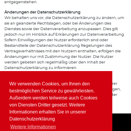
entgegenstehen.
Änderungen der Datenschutzerklärung
Wir behalten uns vor, die Datenschutzerklärung zu ändern, um
sie an geänderte Rechtslagen, oder bei Änderungen des
Dienstes sowie der Datenverarbeitung anzupassen. Dies gilt
jedoch nur im Hinblick auf Erklärungen zur Datenverarbeitung.
Sofern Einwilligungen der Nutzer erforderlich sind oder
Bestandteile der Datenschutzerklärung Regelungen des
Vertragsverhältnisses mit den Nutzern enthalten, erfolgen die
Änderungen nur mit Zustimmung der Nutzer. Die Nutzer
werden gebeten sich regelmäßig über den Inhalt der
Datenschutzerklärung zu informieren.
Ansprechpartner für den Datenschutz
Wir verwenden Cookies, um Ihnen den
Bei Fragen zur Erhebung, Verarbeitung oder Nutzung Ihrer
personenbezogenen Daten, bei Auskünften, Berichtigungen,
bestmöglichen Service zu gewährleisten.
Sperrung oder Löschung von Daten sowie Widerruf erteilter
Außerdem werden teilweise auch Cookies
Einwilligungen wenden Sie sich bitte an unsere(n)
von Diensten Dritter gesetzt. Weitere
Datenschutzbeauftragte(n) bzw. Apothekeninhaber(in).
Informationen erhalten Sie in unserer
Datenschutzerklärung
Weitere Informationen
Home
Impressum
Datenschutz