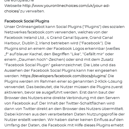
die europäische
Webseite
http://www.youronlinechoices.com/uk/your-ad-
choices/
zu verwalten.
Facebook Social Plugins
Unser Onlineangebot kann Social Plugins ("Plugins") des sozialen
Netzwerkes facebook.com verwenden, welches von der
Facebook Ireland Ltd., 4 Grand Canal Square, Grand Canal
Harbour, Dublin 2, Irland betrieben wird ("Facebook"). Die
Plugins sind an einem der Facebook Logos erkennbar (weißes
„f“ auf blauer Kachel, den Begriffen "Like", "Gefällt mir" oder
einem „Daumen hoch“-Zeichen) oder sind mit dem Zusatz
"Facebook Social Plugin" gekennzeichnet. Die Liste und das
Aussehen der Facebook Social Plugins kann hier eingesehen
werden:
https://developers.facebook.com/docs/plugins/
. Die
Plugins werden im Rahmen einer so genannten 2-Klick-Lösung
verwendet. Das bedeutet, die Nutzer müssen die Plugins zuerst
aktivieren, bevor sie ausgeführt werden. Erst dann baut der
Browser des Nutzers eine direkte Verbindung mit den Servern
von Facebook auf. Der Inhalt der Twitter-Schaltflächen wird
dann von Twitter direkt an den Browser des Nutzers übermittelt.
Dabei können aus den verarbeiteten Daten Nutzungsprofile der
Nutzer erstellt werden. Wir haben daher keinen Einfluss auf den
Umfang der Daten, die Facebook mit Hilfe dieses Plugins erhebt