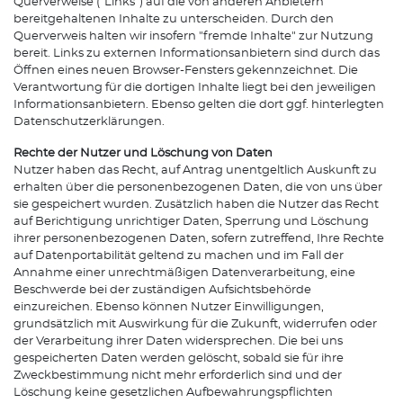
Querverweise ("Links") auf die von anderen Anbietern
bereitgehaltenen Inhalte zu unterscheiden. Durch den
Querverweis halten wir insofern "fremde Inhalte" zur Nutzung
bereit. Links zu externen Informationsanbietern sind durch das
Öffnen eines neuen Browser-Fensters gekennzeichnet. Die
Verantwortung für die dortigen Inhalte liegt bei den jeweiligen
Informationsanbietern. Ebenso gelten die dort ggf. hinterlegten
Datenschutzerklärungen.
Rechte der Nutzer und Löschung von Daten
Nutzer haben das Recht, auf Antrag unentgeltlich Auskunft zu
erhalten über die personenbezogenen Daten, die von uns über
sie gespeichert wurden. Zusätzlich haben die Nutzer das Recht
auf Berichtigung unrichtiger Daten, Sperrung und Löschung
ihrer personenbezogenen Daten, sofern zutreffend, Ihre Rechte
auf Datenportabilität geltend zu machen und im Fall der
Annahme einer unrechtmäßigen Datenverarbeitung, eine
Beschwerde bei der zuständigen Aufsichtsbehörde
einzureichen. Ebenso können Nutzer Einwilligungen,
grundsätzlich mit Auswirkung für die Zukunft, widerrufen oder
der Verarbeitung ihrer Daten widersprechen. Die bei uns
gespeicherten Daten werden gelöscht, sobald sie für ihre
Zweckbestimmung nicht mehr erforderlich sind und der
Löschung keine gesetzlichen Aufbewahrungspflichten