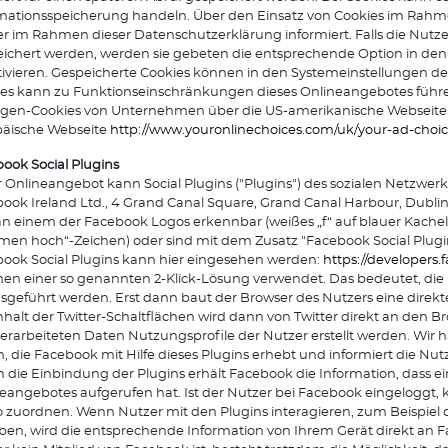
rmationsspeicherung handeln. Über den Einsatz von Cookies im Ra
r im Rahmen dieser Datenschutzerklärung informiert. Falls die Nutz
ichert werden, werden sie gebeten die entsprechende Option in den
ivieren. Gespeicherte Cookies können in den Systemeinstellungen de
es kann zu Funktionseinschränkungen dieses Onlineangebotes führen. 
igen-Cookies von Unternehmen über die US-amerikanische Webseit
päische Webseite
http://www.youronlinechoices.com/uk/your-ad-choic
ook Social Plugins
 Onlineangebot kann Social Plugins ("Plugins") des sozialen Netzwe
ook Ireland Ltd., 4 Grand Canal Square, Grand Canal Harbour, Dublin 2
an einem der Facebook Logos erkennbar (weißes „f“ auf blauer Kachel, 
en hoch“-Zeichen) oder sind mit dem Zusatz "Facebook Social Plugi
ook Social Plugins kann hier eingesehen werden:
https://developers
n einer so genannten 2-Klick-Lösung verwendet. Das bedeutet, die N
usgeführt werden. Erst dann baut der Browser des Nutzers eine direk
nhalt der Twitter-Schaltflächen wird dann von Twitter direkt an den 
erarbeiteten Daten Nutzungsprofile der Nutzer erstellt werden. Wir
, die Facebook mit Hilfe dieses Plugins erhebt und informiert die 
 die Einbindung der Plugins erhält Facebook die Information, dass e
eangebotes aufgerufen hat. Ist der Nutzer bei Facebook eingelogg
 zuordnen. Wenn Nutzer mit den Plugins interagieren, zum Beispiel
en, wird die entsprechende Information von Ihrem Gerät direkt an Fa