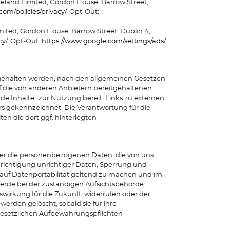
reland Limited, Gordon House, Barrow Street,
om/policies/privacy/
, Opt-Out:
mited, Gordon House, Barrow Street, Dublin 4,
cy
/, Opt-Out:
https://www.google.com/settings/ads/
.
eitgehalten werden, nach den allgemeinen Gesetzen
uf die von anderen Anbietern bereitgehaltenen
de Inhalte" zur Nutzung bereit. Links zu externen
s gekennzeichnet. Die Verantwortung für die
ten die dort ggf. hinterlegten
ber die personenbezogenen Daten, die von uns
erichtigung unrichtiger Daten, Sperrung und
 auf Datenportabilität geltend zu machen und im
rde bei der zuständigen Aufsichtsbehörde
wirkung für die Zukunft, widerrufen oder der
erden gelöscht, sobald sie für ihre
gesetzlichen Aufbewahrungspflichten