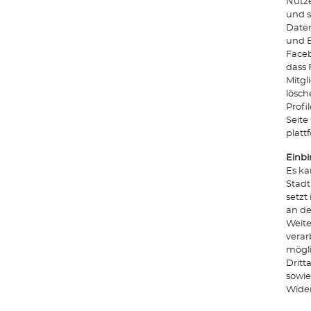
Nutze
und s
Daten
und E
Face
dass 
Mitgl
lösch
Profi
Seite
platt
Einbi
Es ka
Stadt
setzt
an de
Weite
verar
mögli
Dritt
sowie
Wider