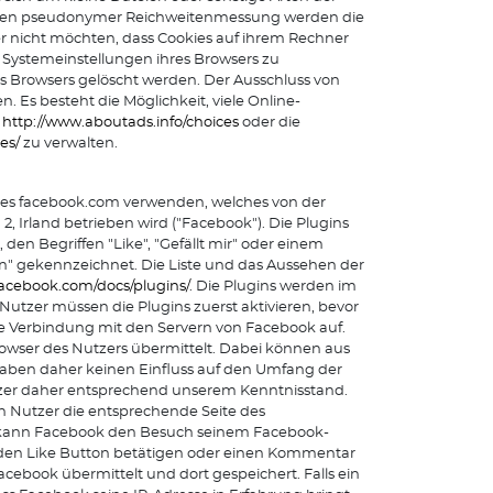
hmen pseudonymer Reichweitenmessung werden die
er nicht möchten, dass Cookies auf ihrem Rechner
 Systemeinstellungen ihres Browsers zu
s Browsers gelöscht werden. Der Ausschluss von
Es besteht die Möglichkeit, viele Online-
e
http://www.aboutads.info/choices
oder die
es/
zu verwalten.
rkes facebook.com verwenden, welches von der
, Irland betrieben wird ("Facebook"). Die Plugins
den Begriffen "Like", "Gefällt mir" oder einem
n" gekennzeichnet. Die Liste und das Aussehen der
.facebook.com/docs/plugins/
. Die Plugins werden im
utzer müssen die Plugins zuerst aktivieren, bevor
te Verbindung mit den Servern von Facebook auf.
Browser des Nutzers übermittelt. Dabei können aus
 haben daher keinen Einfluss auf den Umfang der
Nutzer daher entsprechend unserem Kenntnisstand.
in Nutzer die entsprechende Seite des
t, kann Facebook den Besuch seinem Facebook-
 den Like Button betätigen oder einen Kommentar
cebook übermittelt und dort gespeichert. Falls ein