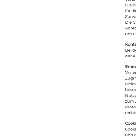
Die p
für d
Zurve
Die G
Abrec
um un
Kont
Bei d
der A
Erheb
Wir e
Zugri
Meldu
besuc
Nutze
zum Z
Proto
recht
Cook
Cooki
und d