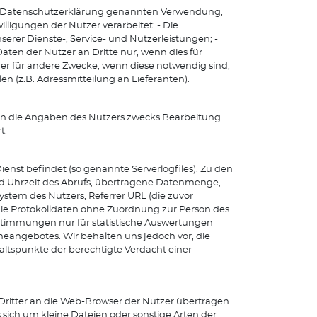
r Datenschutzerklärung genannten Verwendung,
lligungen der Nutzer verarbeitet: - Die
rer Dienste-, Service- und Nutzerleistungen; -
aten der Nutzer an Dritte nur, wenn dies für
der für andere Zwecke, wenn diese notwendig sind,
n (z.B. Adressmitteilung an Lieferanten).
en die Angaben des Nutzers zwecks Bearbeitung
t.
ienst befindet (so genannte Serverlogfiles). Zu den
d Uhrzeit des Abrufs, übertragene Datenmenge,
ystem des Nutzers, Referrer URL (die zuvor
die Protokolldaten ohne Zuordnung zur Person des
estimmungen nur für statistische Auswertungen
neangebotes. Wir behalten uns jedoch vor, die
ltspunkte der berechtigte Verdacht einer
Dritter an die Web-Browser der Nutzer übertragen
 sich um kleine Dateien oder sonstige Arten der