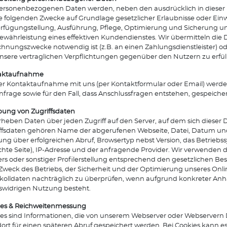
ersonenbezogenen Daten werden, neben den ausdrücklich in diese
ie folgenden Zwecke auf Grundlage gesetzlicher Erlaubnisse oder Einwi
rfügungstellung, Ausführung, Pflege, Optimierung und Sicherung unse
ewährleistung eines effektiven Kundendienstes. Wir übermitteln die D
hnungszwecke notwendig ist (z.B. an einen Zahlungsdienstleister) o
sere vertraglichen Verpflichtungen gegenüber den Nutzern zu erfülle
aktaufnahme
er Kontaktaufnahme mit uns (per Kontaktformular oder Email) werd
nfrage sowie für den Fall, dass Anschlussfragen entstehen, gespeicher
ung von Zugriffsdaten
rheben Daten über jeden Zugriff auf den Server, auf dem sich dieser D
ffsdaten gehören Name der abgerufenen Webseite, Datei, Datum un
ng über erfolgreichen Abruf, Browsertyp nebst Version, das Betriebss
hte Seite), IP-Adresse und der anfragende Provider. Wir verwenden 
rs oder sonstiger Profilerstellung entsprechend den gesetzlichen B
weck des Betriebs, der Sicherheit und der Optimierung unseres Onli
kolldaten nachträglich zu überprüfen, wenn aufgrund konkreter Anha
swidrigen Nutzung besteht.
ies & Reichweitenmessung
es sind Informationen, die von unserem Webserver oder Webservern 
ort für einen späteren Abruf gespeichert werden. Bei Cookies kann es