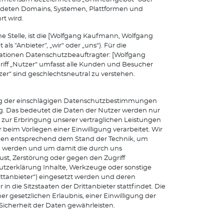
endeten Domains, Systemen, Plattformen und
t wird.
e Stelle, ist die [Wolfgang Kaufmann, Wolfgang
 "Anbieter", „wir“ oder „uns“). Für die
mationen Datenschutzbeauftragter: [Wolfgang
iff „Nutzer“ umfasst alle Kunden und Besucher
zer“ sind geschlechtsneutral zu verstehen.
ung der einschlägigen Datenschutzbestimmungen
 Das bedeutet die Daten der Nutzer werden nur
 zur Erbringung unserer vertraglichen Leistungen
r beim Vorliegen einer Einwilligung verarbeitet. Wir
hmen entsprechend dem Stand der Technik, um
ten werden und um damit die durch uns
lust, Zerstörung oder gegen den Zugriff
tzerklärung Inhalte, Werkzeuge oder sonstige
ttanbieter“) eingesetzt werden und deren
in die Sitzstaaten der Drittanbieter stattfindet. Die
r gesetzlichen Erlaubnis, einer Einwilligung der
 Sicherheit der Daten gewährleisten.