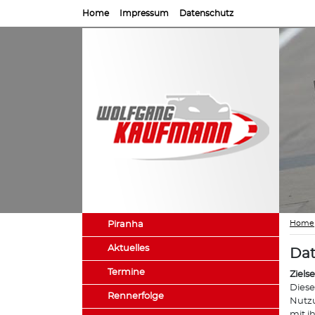
Home
Impressum
Datenschutz
Home
Piranha
Aktuelles
Dat
Termine
Ziels
Diese
Rennerfolge
Nutzu
mit i