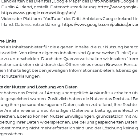
Landkarten des Dienstes „Google Maps“ des Dritt-Anbieters Google I
Dublin 4, Irland, gestellt. Datenschutzerklärung:
https://www.google.c
https://www.google.com/settings/ads/
.
Videos der Plattform “YouTube” des Dritt-Anbieters Google Ireland Li
Irland. Datenschutzerklärung:
https://www.google.com/policies/priva
ne Links
ind als Inhaltsanbieter für die eigenen Inhalte, die zur Nutzung ber
twortlich. Von diesen eigenen Inhalten sind Querverweise ("Links") a
te zu unterscheiden. Durch den Querverweis halten wir insofern "frem
mationsanbietern sind durch das Öffnen eines neuen Browser-Fenster
gen Inhalte liegt bei den jeweiligen Informationsanbietern. Ebenso gel
nschutzerklärungen.
e der Nutzer und Löschung von Daten
r haben das Recht, auf Antrag unentgeltlich Auskunft zu erhalten ü
sie gespeichert wurden. Zusätzlich haben die Nutzer das Recht auf B
ung ihrer personenbezogenen Daten, sofern zutreffend, Ihre Rechte
der Annahme einer unrechtmäßigen Datenverarbeitung, eine Beschwe
reichen. Ebenso können Nutzer Einwilligungen, grundsätzlich mit Aus
beitung ihrer Daten widersprechen. Die bei uns gespeicherten Daten w
bestimmung nicht mehr erforderlich sind und der Löschung keine 
egenstehen.