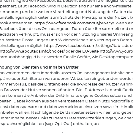
r kein Mitglied von Facebook ist, besteht trotzdem die Möglichkeit, d
peichert. Laut Facebook wird in Deutschland nur eine anonymisiert
erhebung und die weitere Verarbeitung und Nutzung der Daten dur
instellungsmöglichkeiten zum Schutz der Privatsphäre der Nutzer,
book entnehmen:
https://www.facebook.com/about/privacy
/. Wenn ei
Facebook über dieses Onlineangebot Daten über ihn sammelt und mi
iedsdaten verknüpft, muss er sich vor der Nutzung unseres Onlinean
en. Weitere Einstellungen und Widersprüche zur Nutzung von Daten 
leinstellungen möglich:
https://www.facebook.com/settings?tab=ads
o
http://www.aboutads.info/choices/
oder die EU-Seite
http://www.youro
formunabhängig, d.h. sie werden für alle Geräte, wie Desktopcompu
ndung von Diensten und Inhalten Dritter
nn vorkommen, dass innerhalb unseres Onlineangebotes Inhalte oder 
pläne oder Schriftarten von anderen Webseiten eingebunden werden.
 immer voraus, dass die Drittanbieter die IP-Adresse der Nutzer wahrn
n Browser der Nutzer senden könnten. Die IP-Adresse ist damit für die 
ren können die Anbieter der Dritt-Inhalte eigene Cookies setzen und
beiten. Dabei können aus den verarbeiteten Daten Nutzungsprofile de
chst datensparsam und datenvermeidend einsetzen sowie im Hinblick
anbieter wählen. Nachfolgende Drittanbieter setzen wir ein und geben
 ihrer Inhalte, nebst Links zu deren Datenschutzerklärungen, welche
spruchsmöglichkeiten (sog. Opt-Out) enthalten, an.