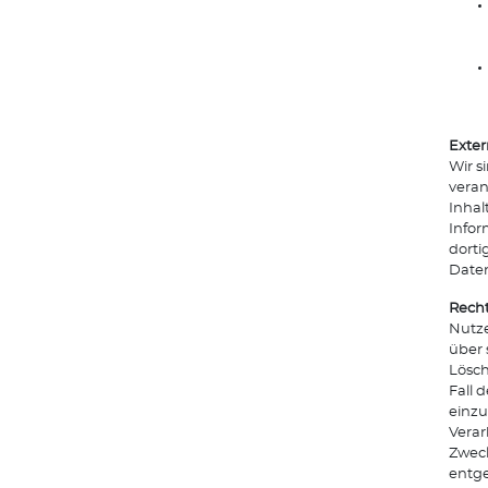
Exter
Wir s
veran
Inhal
Infor
dorti
Date
Recht
Nutze
über 
Lösch
Fall 
einzu
Verar
Zweck
entg