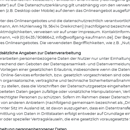
ite“) auf. Die Datenschutzerklärung gilt unabhängig von den verw
en (z.B. Desktop oder Mobile) auf denen das Onlineangebot ausgeführ
ter des Onlineangebotes und die datenschutzrechtlich verantwortlich
ann, Am Mühlenweg 19, 56414 Dreikirchen] (nachfolgend bezeichnet als
ktmöglichkeiten, verweisen wir auf unser Impressum. Kontaktinfor
ann, +49 (0) 6435 / 9086642, info@wolfgang-kaufmann.de]. Der Begr
es Onlineangebotes. Die verwendeten Begrifflichkeiten, wie z.B. „Nut
sätzliche Angaben zur Datenverarbeitung
erarbeiten personenbezogene Daten der Nutzer nur unter Einhalt
rechend den Geboten der Datensparsamkeit- und Datenvermeidung.
Vorliegen einer gesetzlichen Erlaubnis, insbesondere wenn die Daten
 Online-Services erforderlich, bzw. gesetzlich vorgeschrieben sind ode
en organisatorische, vertragliche und technische Sicherheitsmaßna
r zu stellen, dass die Vorschriften der Datenschutzgesetze eingehal
beiteten Daten gegen zufällige oder vorsätzliche Manipulationen, Ver
echtigter Personen zu schützen. Sofern im Rahmen dieser Datenschu
l von anderen Anbietern (nachfolgend gemeinsam bezeichnet als „Dri
nter Sitz im Ausland ist, ist davon auszugehen, dass ein Datentransfer 
ittlung von Daten in Drittstaaten erfolgt entweder auf Grundlage eine
r oder spezieller Vertragsklauseln, die eine gesetzlich vorausgesetzte
rbeitung personenbezogener Daten