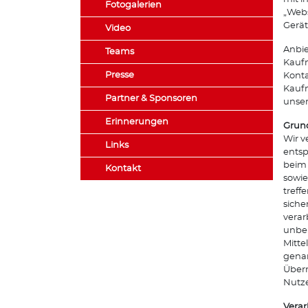
Fotogalerien
„Webs
Gerät
Video
Anbie
Teams
Kaufm
Presse
Konta
Kaufm
Partner & Sponsoren
unser
Erinnerungen
Grund
Wir v
Links
entsp
beim 
Kontakt
sowie
treff
siche
verar
unber
Mitte
genan
Überm
Nutze
Vera