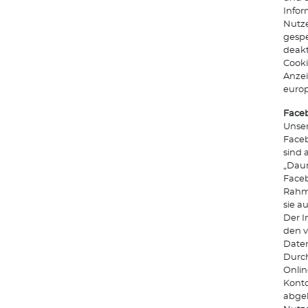
Info
Nutze
gespe
deakt
Cooki
Anze
euro
Faceb
Unser
Faceb
sind 
„Daum
Faceb
Rahme
sie a
Der I
den v
Daten
Durch
Onlin
Konto
abgeb