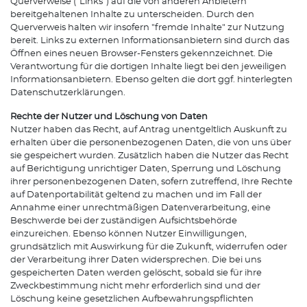
Querverweise ("Links") auf die von anderen Anbietern
bereitgehaltenen Inhalte zu unterscheiden. Durch den
Querverweis halten wir insofern "fremde Inhalte" zur Nutzung
bereit. Links zu externen Informationsanbietern sind durch das
Öffnen eines neuen Browser-Fensters gekennzeichnet. Die
Verantwortung für die dortigen Inhalte liegt bei den jeweiligen
Informationsanbietern. Ebenso gelten die dort ggf. hinterlegten
Datenschutzerklärungen.
Rechte der Nutzer und Löschung von Daten
Nutzer haben das Recht, auf Antrag unentgeltlich Auskunft zu
erhalten über die personenbezogenen Daten, die von uns über
sie gespeichert wurden. Zusätzlich haben die Nutzer das Recht
auf Berichtigung unrichtiger Daten, Sperrung und Löschung
ihrer personenbezogenen Daten, sofern zutreffend, Ihre Rechte
auf Datenportabilität geltend zu machen und im Fall der
Annahme einer unrechtmäßigen Datenverarbeitung, eine
Beschwerde bei der zuständigen Aufsichtsbehörde
einzureichen. Ebenso können Nutzer Einwilligungen,
grundsätzlich mit Auswirkung für die Zukunft, widerrufen oder
der Verarbeitung ihrer Daten widersprechen. Die bei uns
gespeicherten Daten werden gelöscht, sobald sie für ihre
Zweckbestimmung nicht mehr erforderlich sind und der
Löschung keine gesetzlichen Aufbewahrungspflichten