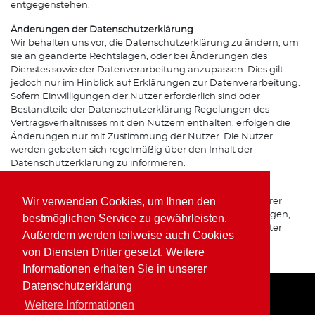
entgegenstehen.
Änderungen der Datenschutzerklärung
Wir behalten uns vor, die Datenschutzerklärung zu ändern, um
sie an geänderte Rechtslagen, oder bei Änderungen des
Dienstes sowie der Datenverarbeitung anzupassen. Dies gilt
jedoch nur im Hinblick auf Erklärungen zur Datenverarbeitung.
Sofern Einwilligungen der Nutzer erforderlich sind oder
Bestandteile der Datenschutzerklärung Regelungen des
Vertragsverhältnisses mit den Nutzern enthalten, erfolgen die
Änderungen nur mit Zustimmung der Nutzer. Die Nutzer
werden gebeten sich regelmäßig über den Inhalt der
Datenschutzerklärung zu informieren.
Ansprechpartner für den Datenschutz
Wir verwenden Cookies, um Ihnen den
Bei Fragen zur Erhebung, Verarbeitung oder Nutzung Ihrer
personenbezogenen Daten, bei Auskünften, Berichtigungen,
bestmöglichen Service zu gewährleisten.
Sperrung oder Löschung von Daten sowie Widerruf erteilter
Außerdem werden teilweise auch Cookies
Einwilligungen wenden Sie sich bitte an unsere(n)
von Diensten Dritter gesetzt. Weitere
Datenschutzbeauftragte(n) bzw. Apothekeninhaber(in).
Informationen erhalten Sie in unserer
Datenschutzerklärung
Weitere Informationen
Home
Impressum
Datenschutz