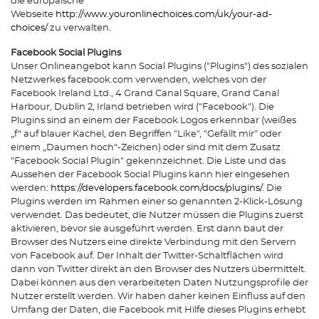
die europäische
Webseite
http://www.youronlinechoices.com/uk/your-ad-
choices/
zu verwalten.
Facebook Social Plugins
Unser Onlineangebot kann Social Plugins ("Plugins") des sozialen
Netzwerkes facebook.com verwenden, welches von der
Facebook Ireland Ltd., 4 Grand Canal Square, Grand Canal
Harbour, Dublin 2, Irland betrieben wird ("Facebook"). Die
Plugins sind an einem der Facebook Logos erkennbar (weißes
„f“ auf blauer Kachel, den Begriffen "Like", "Gefällt mir" oder
einem „Daumen hoch“-Zeichen) oder sind mit dem Zusatz
"Facebook Social Plugin" gekennzeichnet. Die Liste und das
Aussehen der Facebook Social Plugins kann hier eingesehen
werden:
https://developers.facebook.com/docs/plugins/
. Die
Plugins werden im Rahmen einer so genannten 2-Klick-Lösung
verwendet. Das bedeutet, die Nutzer müssen die Plugins zuerst
aktivieren, bevor sie ausgeführt werden. Erst dann baut der
Browser des Nutzers eine direkte Verbindung mit den Servern
von Facebook auf. Der Inhalt der Twitter-Schaltflächen wird
dann von Twitter direkt an den Browser des Nutzers übermittelt.
Dabei können aus den verarbeiteten Daten Nutzungsprofile der
Nutzer erstellt werden. Wir haben daher keinen Einfluss auf den
Umfang der Daten, die Facebook mit Hilfe dieses Plugins erhebt