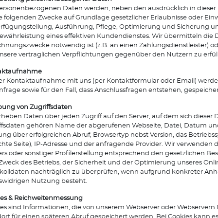
ersonenbezogenen Daten werden, neben den ausdrücklich in diese
ie folgenden Zwecke auf Grundlage gesetzlicher Erlaubnisse oder Einwi
rfügungstellung, Ausführung, Pflege, Optimierung und Sicherung unse
ewährleistung eines effektiven Kundendienstes. Wir übermitteln die D
hnungszwecke notwendig ist (z.B. an einen Zahlungsdienstleister) o
sere vertraglichen Verpflichtungen gegenüber den Nutzern zu erfülle
aktaufnahme
er Kontaktaufnahme mit uns (per Kontaktformular oder Email) werd
nfrage sowie für den Fall, dass Anschlussfragen entstehen, gespeicher
ung von Zugriffsdaten
rheben Daten über jeden Zugriff auf den Server, auf dem sich dieser D
ffsdaten gehören Name der abgerufenen Webseite, Datei, Datum un
ng über erfolgreichen Abruf, Browsertyp nebst Version, das Betriebss
hte Seite), IP-Adresse und der anfragende Provider. Wir verwenden 
rs oder sonstiger Profilerstellung entsprechend den gesetzlichen B
weck des Betriebs, der Sicherheit und der Optimierung unseres Onli
kolldaten nachträglich zu überprüfen, wenn aufgrund konkreter Anha
swidrigen Nutzung besteht.
ies & Reichweitenmessung
es sind Informationen, die von unserem Webserver oder Webservern 
ort für einen späteren Abruf gespeichert werden. Bei Cookies kann es