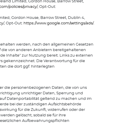
reland Limited, Gordon House, Barrow Street,
om/policies/privacy/
, Opt-Out:
mited, Gordon House, Barrow Street, Dublin 4,
cy
/, Opt-Out:
https://www.google.com/settings/ads/
.
eitgehalten werden, nach den allgemeinen Gesetzen
uf die von anderen Anbietern bereitgehaltenen
de Inhalte" zur Nutzung bereit. Links zu externen
s gekennzeichnet. Die Verantwortung für die
ten die dort ggf. hinterlegten
ber die personenbezogenen Daten, die von uns
erichtigung unrichtiger Daten, Sperrung und
 auf Datenportabilität geltend zu machen und im
rde bei der zuständigen Aufsichtsbehörde
wirkung für die Zukunft, widerrufen oder der
erden gelöscht, sobald sie für ihre
gesetzlichen Aufbewahrungspflichten