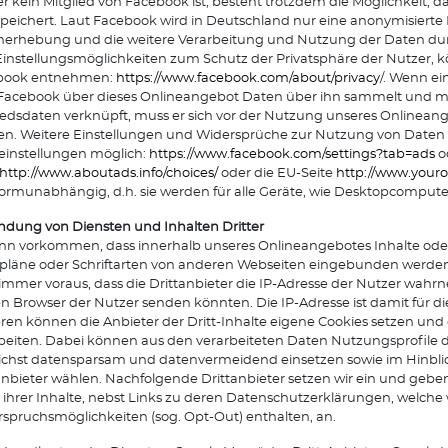
r kein Mitglied von Facebook ist, besteht trotzdem die Möglichkeit, d
peichert. Laut Facebook wird in Deutschland nur eine anonymisiert
erhebung und die weitere Verarbeitung und Nutzung der Daten dur
instellungsmöglichkeiten zum Schutz der Privatsphäre der Nutzer,
book entnehmen:
https://www.facebook.com/about/privacy
/. Wenn ei
Facebook über dieses Onlineangebot Daten über ihn sammelt und mi
iedsdaten verknüpft, muss er sich vor der Nutzung unseres Onlinean
en. Weitere Einstellungen und Widersprüche zur Nutzung von Daten 
leinstellungen möglich:
https://www.facebook.com/settings?tab=ads
o
http://www.aboutads.info/choices/
oder die EU-Seite
http://www.youro
formunabhängig, d.h. sie werden für alle Geräte, wie Desktopcompu
ndung von Diensten und Inhalten Dritter
nn vorkommen, dass innerhalb unseres Onlineangebotes Inhalte oder 
pläne oder Schriftarten von anderen Webseiten eingebunden werden.
 immer voraus, dass die Drittanbieter die IP-Adresse der Nutzer wahrn
n Browser der Nutzer senden könnten. Die IP-Adresse ist damit für die 
ren können die Anbieter der Dritt-Inhalte eigene Cookies setzen und
beiten. Dabei können aus den verarbeiteten Daten Nutzungsprofile de
chst datensparsam und datenvermeidend einsetzen sowie im Hinblick
anbieter wählen. Nachfolgende Drittanbieter setzen wir ein und geben
 ihrer Inhalte, nebst Links zu deren Datenschutzerklärungen, welche
spruchsmöglichkeiten (sog. Opt-Out) enthalten, an.