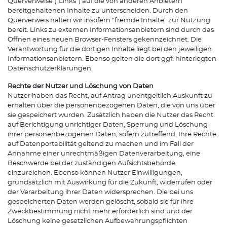
Querverweise ("Links") auf die von anderen Anbietern
bereitgehaltenen Inhalte zu unterscheiden. Durch den
Querverweis halten wir insofern "fremde Inhalte" zur Nutzung
bereit. Links zu externen Informationsanbietern sind durch das
Öffnen eines neuen Browser-Fensters gekennzeichnet. Die
Verantwortung für die dortigen Inhalte liegt bei den jeweiligen
Informationsanbietern. Ebenso gelten die dort ggf. hinterlegten
Datenschutzerklärungen.
Rechte der Nutzer und Löschung von Daten
Nutzer haben das Recht, auf Antrag unentgeltlich Auskunft zu
erhalten über die personenbezogenen Daten, die von uns über
sie gespeichert wurden. Zusätzlich haben die Nutzer das Recht
auf Berichtigung unrichtiger Daten, Sperrung und Löschung
ihrer personenbezogenen Daten, sofern zutreffend, Ihre Rechte
auf Datenportabilität geltend zu machen und im Fall der
Annahme einer unrechtmäßigen Datenverarbeitung, eine
Beschwerde bei der zuständigen Aufsichtsbehörde
einzureichen. Ebenso können Nutzer Einwilligungen,
grundsätzlich mit Auswirkung für die Zukunft, widerrufen oder
der Verarbeitung ihrer Daten widersprechen. Die bei uns
gespeicherten Daten werden gelöscht, sobald sie für ihre
Zweckbestimmung nicht mehr erforderlich sind und der
Löschung keine gesetzlichen Aufbewahrungspflichten