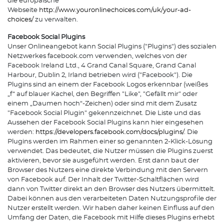
die europäische
Webseite
http://www.youronlinechoices.com/uk/your-ad-
choices/
zu verwalten.
Facebook Social Plugins
Unser Onlineangebot kann Social Plugins ("Plugins") des sozialen
Netzwerkes facebook.com verwenden, welches von der
Facebook Ireland Ltd., 4 Grand Canal Square, Grand Canal
Harbour, Dublin 2, Irland betrieben wird ("Facebook"). Die
Plugins sind an einem der Facebook Logos erkennbar (weißes
„f“ auf blauer Kachel, den Begriffen "Like", "Gefällt mir" oder
einem „Daumen hoch“-Zeichen) oder sind mit dem Zusatz
"Facebook Social Plugin" gekennzeichnet. Die Liste und das
Aussehen der Facebook Social Plugins kann hier eingesehen
werden:
https://developers.facebook.com/docs/plugins/
. Die
Plugins werden im Rahmen einer so genannten 2-Klick-Lösung
verwendet. Das bedeutet, die Nutzer müssen die Plugins zuerst
aktivieren, bevor sie ausgeführt werden. Erst dann baut der
Browser des Nutzers eine direkte Verbindung mit den Servern
von Facebook auf. Der Inhalt der Twitter-Schaltflächen wird
dann von Twitter direkt an den Browser des Nutzers übermittelt.
Dabei können aus den verarbeiteten Daten Nutzungsprofile der
Nutzer erstellt werden. Wir haben daher keinen Einfluss auf den
Umfang der Daten, die Facebook mit Hilfe dieses Plugins erhebt