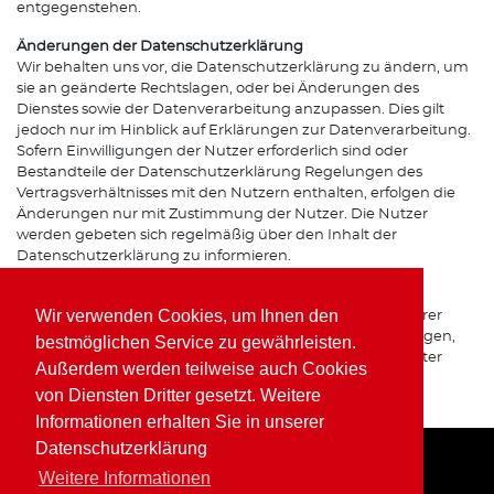
entgegenstehen.
Änderungen der Datenschutzerklärung
Wir behalten uns vor, die Datenschutzerklärung zu ändern, um
sie an geänderte Rechtslagen, oder bei Änderungen des
Dienstes sowie der Datenverarbeitung anzupassen. Dies gilt
jedoch nur im Hinblick auf Erklärungen zur Datenverarbeitung.
Sofern Einwilligungen der Nutzer erforderlich sind oder
Bestandteile der Datenschutzerklärung Regelungen des
Vertragsverhältnisses mit den Nutzern enthalten, erfolgen die
Änderungen nur mit Zustimmung der Nutzer. Die Nutzer
werden gebeten sich regelmäßig über den Inhalt der
Datenschutzerklärung zu informieren.
Ansprechpartner für den Datenschutz
Wir verwenden Cookies, um Ihnen den
Bei Fragen zur Erhebung, Verarbeitung oder Nutzung Ihrer
personenbezogenen Daten, bei Auskünften, Berichtigungen,
bestmöglichen Service zu gewährleisten.
Sperrung oder Löschung von Daten sowie Widerruf erteilter
Außerdem werden teilweise auch Cookies
Einwilligungen wenden Sie sich bitte an unsere(n)
von Diensten Dritter gesetzt. Weitere
Datenschutzbeauftragte(n) bzw. Apothekeninhaber(in).
Informationen erhalten Sie in unserer
Datenschutzerklärung
Weitere Informationen
Home
Impressum
Datenschutz