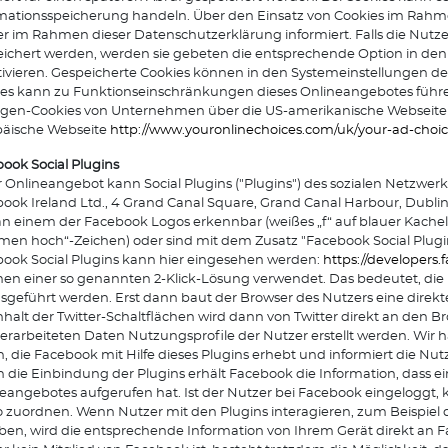
rmationsspeicherung handeln. Über den Einsatz von Cookies im Ra
r im Rahmen dieser Datenschutzerklärung informiert. Falls die Nutz
ichert werden, werden sie gebeten die entsprechende Option in den
ivieren. Gespeicherte Cookies können in den Systemeinstellungen de
es kann zu Funktionseinschränkungen dieses Onlineangebotes führen. 
igen-Cookies von Unternehmen über die US-amerikanische Webseit
päische Webseite
http://www.youronlinechoices.com/uk/your-ad-choic
ook Social Plugins
 Onlineangebot kann Social Plugins ("Plugins") des sozialen Netzwe
ook Ireland Ltd., 4 Grand Canal Square, Grand Canal Harbour, Dublin 2
an einem der Facebook Logos erkennbar (weißes „f“ auf blauer Kachel, 
en hoch“-Zeichen) oder sind mit dem Zusatz "Facebook Social Plugi
ook Social Plugins kann hier eingesehen werden:
https://developers
n einer so genannten 2-Klick-Lösung verwendet. Das bedeutet, die N
usgeführt werden. Erst dann baut der Browser des Nutzers eine direk
nhalt der Twitter-Schaltflächen wird dann von Twitter direkt an den 
erarbeiteten Daten Nutzungsprofile der Nutzer erstellt werden. Wir
, die Facebook mit Hilfe dieses Plugins erhebt und informiert die 
 die Einbindung der Plugins erhält Facebook die Information, dass e
eangebotes aufgerufen hat. Ist der Nutzer bei Facebook eingelogg
 zuordnen. Wenn Nutzer mit den Plugins interagieren, zum Beispiel
en, wird die entsprechende Information von Ihrem Gerät direkt an Fa