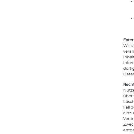
Exter
Wir s
veran
Inhal
Infor
dorti
Date
Recht
Nutze
über 
Lösch
Fall 
einzu
Verar
Zweck
entg