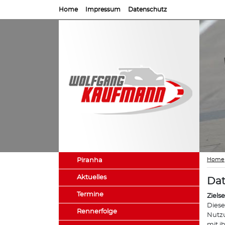
Home
Impressum
Datenschutz
Home
Piranha
Aktuelles
Dat
Termine
Ziels
Diese
Rennerfolge
Nutzu
mit i