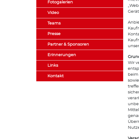
Fotogalerien
„Webs
Gerät
Video
Anbie
Teams
Kaufm
Presse
Konta
Kaufm
Partner & Sponsoren
unser
Erinnerungen
Grund
Wir v
Links
entsp
beim 
Kontakt
sowie
treff
siche
verar
unber
Mitte
genan
Überm
Nutze
Vera