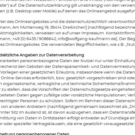
ite“) auf. Die Datenschutzerklärung gilt unabhängig von den verw
en (z.B. Desktop oder Mobile) auf denen das Onlineangebot ausgeführ
ter des Onlineangebotes und die datenschutzrechtlich verantwortlich
ann, Am Mühlenweg 19, 56414 Dreikirchen] (nachfolgend bezeichnet als
ktmöglichkeiten, verweisen wir auf unser Impressum. Kontaktinfor
ann, +49 (0) 6435 / 9086642, info@wolfgang-kaufmann.de]. Der Begr
es Onlineangebotes. Die verwendeten Begrifflichkeiten, wie z.B. „Nut
sätzliche Angaben zur Datenverarbeitung
erarbeiten personenbezogene Daten der Nutzer nur unter Einhalt
rechend den Geboten der Datensparsamkeit- und Datenvermeidung.
Vorliegen einer gesetzlichen Erlaubnis, insbesondere wenn die Daten
 Online-Services erforderlich, bzw. gesetzlich vorgeschrieben sind ode
en organisatorische, vertragliche und technische Sicherheitsmaßna
r zu stellen, dass die Vorschriften der Datenschutzgesetze eingehal
beiteten Daten gegen zufällige oder vorsätzliche Manipulationen, Ver
echtigter Personen zu schützen. Sofern im Rahmen dieser Datenschu
l von anderen Anbietern (nachfolgend gemeinsam bezeichnet als „Dri
nter Sitz im Ausland ist, ist davon auszugehen, dass ein Datentransfer 
ittlung von Daten in Drittstaaten erfolgt entweder auf Grundlage eine
r oder spezieller Vertragsklauseln, die eine gesetzlich vorausgesetzte
rbeitung personenbezogener Daten