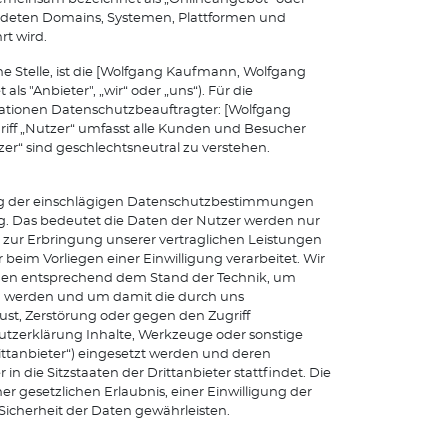
endeten Domains, Systemen, Plattformen und
t wird.
e Stelle, ist die [Wolfgang Kaufmann, Wolfgang
 "Anbieter", „wir“ oder „uns“). Für die
mationen Datenschutzbeauftragter: [Wolfgang
iff „Nutzer“ umfasst alle Kunden und Besucher
zer“ sind geschlechtsneutral zu verstehen.
ung der einschlägigen Datenschutzbestimmungen
 Das bedeutet die Daten der Nutzer werden nur
 zur Erbringung unserer vertraglichen Leistungen
r beim Vorliegen einer Einwilligung verarbeitet. Wir
hmen entsprechend dem Stand der Technik, um
ten werden und um damit die durch uns
lust, Zerstörung oder gegen den Zugriff
tzerklärung Inhalte, Werkzeuge oder sonstige
ttanbieter“) eingesetzt werden und deren
in die Sitzstaaten der Drittanbieter stattfindet. Die
r gesetzlichen Erlaubnis, einer Einwilligung der
 Sicherheit der Daten gewährleisten.