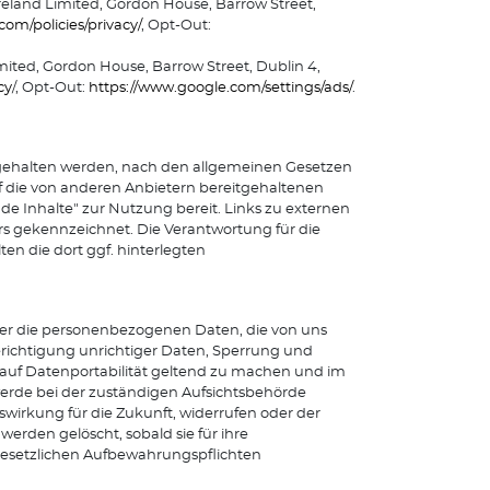
reland Limited, Gordon House, Barrow Street,
om/policies/privacy/
, Opt-Out:
mited, Gordon House, Barrow Street, Dublin 4,
cy
/, Opt-Out:
https://www.google.com/settings/ads/
.
eitgehalten werden, nach den allgemeinen Gesetzen
uf die von anderen Anbietern bereitgehaltenen
de Inhalte" zur Nutzung bereit. Links zu externen
s gekennzeichnet. Die Verantwortung für die
ten die dort ggf. hinterlegten
ber die personenbezogenen Daten, die von uns
erichtigung unrichtiger Daten, Sperrung und
 auf Datenportabilität geltend zu machen und im
rde bei der zuständigen Aufsichtsbehörde
wirkung für die Zukunft, widerrufen oder der
erden gelöscht, sobald sie für ihre
gesetzlichen Aufbewahrungspflichten