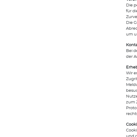
Die p
für d
Zurve
Die G
Abrec
um un
Kont
Bei d
der A
Erheb
Wir e
Zugri
Meldu
besuc
Nutze
zum Z
Proto
recht
Cook
Cooki
und d