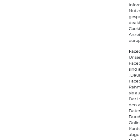
Info
Nutze
gespe
deakt
Cooki
Anze
euro
Faceb
Unser
Faceb
sind 
„Daum
Faceb
Rahme
sie a
Der I
den v
Daten
Durch
Onlin
Konto
abgeb