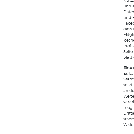
Nutze
und s
Daten
und E
Face
dass 
Mitgl
lösch
Profi
Seite
platt
Einbi
Es ka
Stadt
setzt
an de
Weite
verar
mögli
Dritt
sowie
Wider