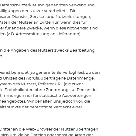
r Datenschutzerklärung genannten Verwendung,
lligungen der Nutzer verarbeitet: - Die
rer Dienste-, Service- und Nutzerleistungen; -
aten der Nutzer an Dritte nur, wenn dies für
der für andere Zwecke, wenn diese notwendig sind,
n (z.B. Adressmitteilung an Lieferanten).
en die Angaben des Nutzers zwecks Bearbeitung
t.
ienst befindet (so genannte Serverlogfiles). Zu den
d Uhrzeit des Abrufs, übertragene Datenmenge,
ystem des Nutzers, Referrer URL (die zuvor
die Protokolldaten ohne Zuordnung zur Person des
estimmungen nur für statistische Auswertungen
neangebotes. Wir behalten uns jedoch vor, die
ltspunkte der berechtigte Verdacht einer
Dritter an die Web-Browser der Nutzer übertragen
 sich um kleine Dateien oder sonstige Arten der