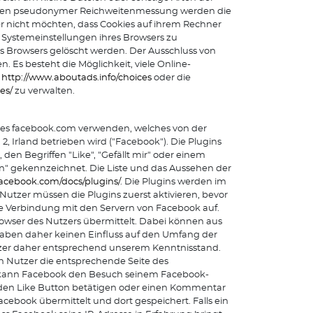
hmen pseudonymer Reichweitenmessung werden die
er nicht möchten, dass Cookies auf ihrem Rechner
 Systemeinstellungen ihres Browsers zu
s Browsers gelöscht werden. Der Ausschluss von
Es besteht die Möglichkeit, viele Online-
e
http://www.aboutads.info/choices
oder die
es/
zu verwalten.
rkes facebook.com verwenden, welches von der
, Irland betrieben wird ("Facebook"). Die Plugins
den Begriffen "Like", "Gefällt mir" oder einem
n" gekennzeichnet. Die Liste und das Aussehen der
.facebook.com/docs/plugins/
. Die Plugins werden im
utzer müssen die Plugins zuerst aktivieren, bevor
te Verbindung mit den Servern von Facebook auf.
Browser des Nutzers übermittelt. Dabei können aus
 haben daher keinen Einfluss auf den Umfang der
Nutzer daher entsprechend unserem Kenntnisstand.
in Nutzer die entsprechende Seite des
t, kann Facebook den Besuch seinem Facebook-
 den Like Button betätigen oder einen Kommentar
cebook übermittelt und dort gespeichert. Falls ein