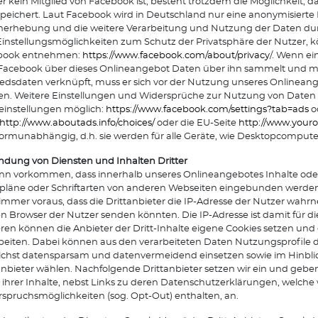
r kein Mitglied von Facebook ist, besteht trotzdem die Möglichkeit, d
peichert. Laut Facebook wird in Deutschland nur eine anonymisiert
erhebung und die weitere Verarbeitung und Nutzung der Daten dur
instellungsmöglichkeiten zum Schutz der Privatsphäre der Nutzer,
book entnehmen:
https://www.facebook.com/about/privacy
/. Wenn ei
Facebook über dieses Onlineangebot Daten über ihn sammelt und mi
iedsdaten verknüpft, muss er sich vor der Nutzung unseres Onlinean
en. Weitere Einstellungen und Widersprüche zur Nutzung von Daten 
leinstellungen möglich:
https://www.facebook.com/settings?tab=ads
o
http://www.aboutads.info/choices/
oder die EU-Seite
http://www.youro
formunabhängig, d.h. sie werden für alle Geräte, wie Desktopcompu
ndung von Diensten und Inhalten Dritter
nn vorkommen, dass innerhalb unseres Onlineangebotes Inhalte oder 
pläne oder Schriftarten von anderen Webseiten eingebunden werden.
 immer voraus, dass die Drittanbieter die IP-Adresse der Nutzer wahrn
n Browser der Nutzer senden könnten. Die IP-Adresse ist damit für die 
ren können die Anbieter der Dritt-Inhalte eigene Cookies setzen und
beiten. Dabei können aus den verarbeiteten Daten Nutzungsprofile de
chst datensparsam und datenvermeidend einsetzen sowie im Hinblick
anbieter wählen. Nachfolgende Drittanbieter setzen wir ein und geben
 ihrer Inhalte, nebst Links zu deren Datenschutzerklärungen, welche
spruchsmöglichkeiten (sog. Opt-Out) enthalten, an.