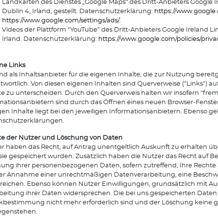
Landkarten des Dienstes „Google Maps“ des Dritt-Anbieters Google I
Dublin 4, Irland, gestellt. Datenschutzerklärung:
https://www.google.c
https://www.google.com/settings/ads/
.
Videos der Plattform “YouTube” des Dritt-Anbieters Google Ireland Li
Irland. Datenschutzerklärung:
https://www.google.com/policies/priva
ne Links
ind als Inhaltsanbieter für die eigenen Inhalte, die zur Nutzung ber
twortlich. Von diesen eigenen Inhalten sind Querverweise ("Links") a
te zu unterscheiden. Durch den Querverweis halten wir insofern "frem
mationsanbietern sind durch das Öffnen eines neuen Browser-Fenster
gen Inhalte liegt bei den jeweiligen Informationsanbietern. Ebenso gel
nschutzerklärungen.
e der Nutzer und Löschung von Daten
r haben das Recht, auf Antrag unentgeltlich Auskunft zu erhalten ü
sie gespeichert wurden. Zusätzlich haben die Nutzer das Recht auf B
ung ihrer personenbezogenen Daten, sofern zutreffend, Ihre Rechte
der Annahme einer unrechtmäßigen Datenverarbeitung, eine Beschwe
reichen. Ebenso können Nutzer Einwilligungen, grundsätzlich mit Aus
beitung ihrer Daten widersprechen. Die bei uns gespeicherten Daten w
bestimmung nicht mehr erforderlich sind und der Löschung keine 
egenstehen.