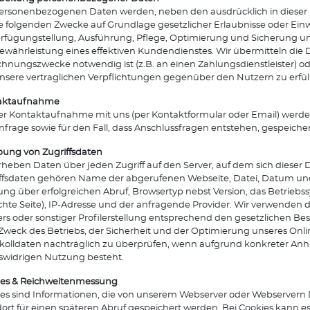
ersonenbezogenen Daten werden, neben den ausdrücklich in diese
ie folgenden Zwecke auf Grundlage gesetzlicher Erlaubnisse oder Einwi
rfügungstellung, Ausführung, Pflege, Optimierung und Sicherung unse
ewährleistung eines effektiven Kundendienstes. Wir übermitteln die D
hnungszwecke notwendig ist (z.B. an einen Zahlungsdienstleister) o
sere vertraglichen Verpflichtungen gegenüber den Nutzern zu erfülle
aktaufnahme
er Kontaktaufnahme mit uns (per Kontaktformular oder Email) werd
nfrage sowie für den Fall, dass Anschlussfragen entstehen, gespeicher
ung von Zugriffsdaten
rheben Daten über jeden Zugriff auf den Server, auf dem sich dieser D
ffsdaten gehören Name der abgerufenen Webseite, Datei, Datum un
ng über erfolgreichen Abruf, Browsertyp nebst Version, das Betriebss
hte Seite), IP-Adresse und der anfragende Provider. Wir verwenden 
rs oder sonstiger Profilerstellung entsprechend den gesetzlichen B
weck des Betriebs, der Sicherheit und der Optimierung unseres Onli
kolldaten nachträglich zu überprüfen, wenn aufgrund konkreter Anha
swidrigen Nutzung besteht.
ies & Reichweitenmessung
es sind Informationen, die von unserem Webserver oder Webservern 
ort für einen späteren Abruf gespeichert werden. Bei Cookies kann es