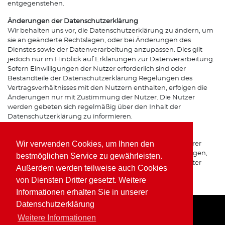
entgegenstehen.
Änderungen der Datenschutzerklärung
Wir behalten uns vor, die Datenschutzerklärung zu ändern, um
sie an geänderte Rechtslagen, oder bei Änderungen des
Dienstes sowie der Datenverarbeitung anzupassen. Dies gilt
jedoch nur im Hinblick auf Erklärungen zur Datenverarbeitung.
Sofern Einwilligungen der Nutzer erforderlich sind oder
Bestandteile der Datenschutzerklärung Regelungen des
Vertragsverhältnisses mit den Nutzern enthalten, erfolgen die
Änderungen nur mit Zustimmung der Nutzer. Die Nutzer
werden gebeten sich regelmäßig über den Inhalt der
Datenschutzerklärung zu informieren.
Ansprechpartner für den Datenschutz
Wir verwenden Cookies, um Ihnen den
Bei Fragen zur Erhebung, Verarbeitung oder Nutzung Ihrer
personenbezogenen Daten, bei Auskünften, Berichtigungen,
bestmöglichen Service zu gewährleisten.
Sperrung oder Löschung von Daten sowie Widerruf erteilter
Außerdem werden teilweise auch Cookies
Einwilligungen wenden Sie sich bitte an unsere(n)
von Diensten Dritter gesetzt. Weitere
Datenschutzbeauftragte(n) bzw. Apothekeninhaber(in).
Informationen erhalten Sie in unserer
Datenschutzerklärung
Weitere Informationen
Home
Impressum
Datenschutz