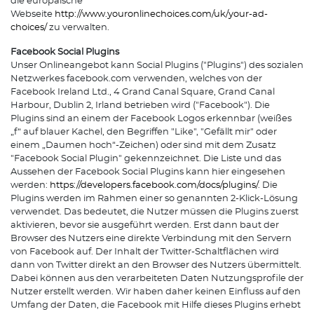
die europäische
Webseite
http://www.youronlinechoices.com/uk/your-ad-
choices/
zu verwalten.
Facebook Social Plugins
Unser Onlineangebot kann Social Plugins ("Plugins") des sozialen
Netzwerkes facebook.com verwenden, welches von der
Facebook Ireland Ltd., 4 Grand Canal Square, Grand Canal
Harbour, Dublin 2, Irland betrieben wird ("Facebook"). Die
Plugins sind an einem der Facebook Logos erkennbar (weißes
„f“ auf blauer Kachel, den Begriffen "Like", "Gefällt mir" oder
einem „Daumen hoch“-Zeichen) oder sind mit dem Zusatz
"Facebook Social Plugin" gekennzeichnet. Die Liste und das
Aussehen der Facebook Social Plugins kann hier eingesehen
werden:
https://developers.facebook.com/docs/plugins/
. Die
Plugins werden im Rahmen einer so genannten 2-Klick-Lösung
verwendet. Das bedeutet, die Nutzer müssen die Plugins zuerst
aktivieren, bevor sie ausgeführt werden. Erst dann baut der
Browser des Nutzers eine direkte Verbindung mit den Servern
von Facebook auf. Der Inhalt der Twitter-Schaltflächen wird
dann von Twitter direkt an den Browser des Nutzers übermittelt.
Dabei können aus den verarbeiteten Daten Nutzungsprofile der
Nutzer erstellt werden. Wir haben daher keinen Einfluss auf den
Umfang der Daten, die Facebook mit Hilfe dieses Plugins erhebt