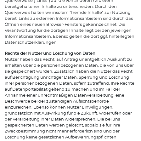
Querverweise ("Links") auf die von anderen Anbietern
bereitgehaltenen Inhalte zu unterscheiden. Durch den
Querverweis halten wir insofern "fremde Inhalte" zur Nutzung
bereit. Links zu externen Informationsanbietern sind durch das
Öffnen eines neuen Browser-Fensters gekennzeichnet. Die
Verantwortung für die dortigen Inhalte liegt bei den jeweiligen
Informationsanbietern. Ebenso gelten die dort ggf. hinterlegten
Datenschutzerklärungen.
Rechte der Nutzer und Löschung von Daten
Nutzer haben das Recht, auf Antrag unentgeltlich Auskunft zu
erhalten über die personenbezogenen Daten, die von uns über
sie gespeichert wurden. Zusätzlich haben die Nutzer das Recht
auf Berichtigung unrichtiger Daten, Sperrung und Löschung
ihrer personenbezogenen Daten, sofern zutreffend, Ihre Rechte
auf Datenportabilität geltend zu machen und im Fall der
Annahme einer unrechtmäßigen Datenverarbeitung, eine
Beschwerde bei der zuständigen Aufsichtsbehörde
einzureichen. Ebenso können Nutzer Einwilligungen,
grundsätzlich mit Auswirkung für die Zukunft, widerrufen oder
der Verarbeitung ihrer Daten widersprechen. Die bei uns
gespeicherten Daten werden gelöscht, sobald sie für ihre
Zweckbestimmung nicht mehr erforderlich sind und der
Löschung keine gesetzlichen Aufbewahrungspflichten