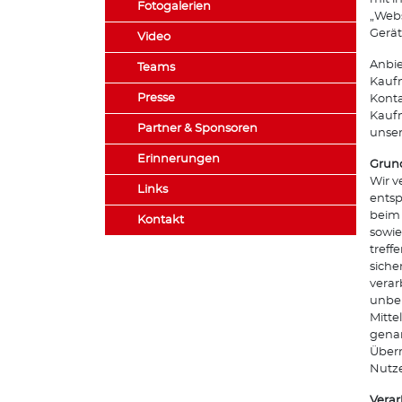
Fotogalerien
„Webs
Gerät
Video
Anbie
Teams
Kaufm
Presse
Konta
Kaufm
Partner & Sponsoren
unser
Erinnerungen
Grund
Wir v
Links
entsp
beim 
Kontakt
sowie
treff
siche
verar
unber
Mitte
genan
Überm
Nutze
Vera