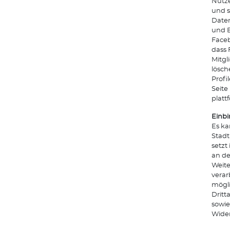
Nutze
und s
Daten
und E
Face
dass 
Mitgl
lösch
Profi
Seite
platt
Einbi
Es ka
Stadt
setzt
an de
Weite
verar
mögli
Dritt
sowie
Wider