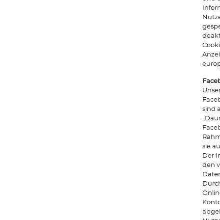
Info
Nutze
gespe
deakt
Cooki
Anze
euro
Faceb
Unser
Faceb
sind 
„Daum
Faceb
Rahme
sie a
Der I
den v
Daten
Durch
Onlin
Konto
abgeb