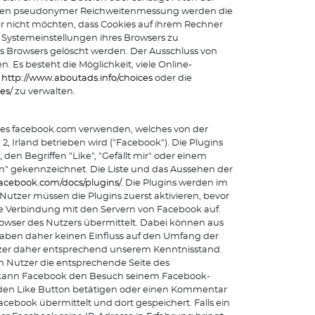
hmen pseudonymer Reichweitenmessung werden die
er nicht möchten, dass Cookies auf ihrem Rechner
 Systemeinstellungen ihres Browsers zu
s Browsers gelöscht werden. Der Ausschluss von
Es besteht die Möglichkeit, viele Online-
e
http://www.aboutads.info/choices
oder die
es/
zu verwalten.
rkes facebook.com verwenden, welches von der
, Irland betrieben wird ("Facebook"). Die Plugins
den Begriffen "Like", "Gefällt mir" oder einem
n" gekennzeichnet. Die Liste und das Aussehen der
.facebook.com/docs/plugins/
. Die Plugins werden im
utzer müssen die Plugins zuerst aktivieren, bevor
te Verbindung mit den Servern von Facebook auf.
Browser des Nutzers übermittelt. Dabei können aus
 haben daher keinen Einfluss auf den Umfang der
Nutzer daher entsprechend unserem Kenntnisstand.
in Nutzer die entsprechende Seite des
t, kann Facebook den Besuch seinem Facebook-
 den Like Button betätigen oder einen Kommentar
cebook übermittelt und dort gespeichert. Falls ein