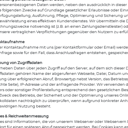
ersonenbezogenen Daten werden, neben den ausdrücklich in diese
ie folgenden Zwecke auf Grundlage gesetzlicher Erlaubnisse oder Einwi
rfügungstellung, Ausführung, Pflege, Optimierung und Sicherung unse
ewährleistung eines effektiven Kundendienstes. Wir übermitteln die D
hnungszwecke notwendig ist (z.B. an einen Zahlungsdienstleister) o
sere vertraglichen Verpflichtungen gegenüber den Nutzern zu erfülle
aktaufnahme
er Kontaktaufnahme mit uns (per Kontaktformular oder Email) werd
nfrage sowie für den Fall, dass Anschlussfragen entstehen, gespeicher
ung von Zugriffsdaten
rheben Daten über jeden Zugriff auf den Server, auf dem sich dieser D
ffsdaten gehören Name der abgerufenen Webseite, Datei, Datum un
ng über erfolgreichen Abruf, Browsertyp nebst Version, das Betriebss
hte Seite), IP-Adresse und der anfragende Provider. Wir verwenden 
rs oder sonstiger Profilerstellung entsprechend den gesetzlichen B
weck des Betriebs, der Sicherheit und der Optimierung unseres Onli
kolldaten nachträglich zu überprüfen, wenn aufgrund konkreter Anha
swidrigen Nutzung besteht.
ies & Reichweitenmessung
es sind Informationen, die von unserem Webserver oder Webservern 
ort für einen späteren Abruf gespeichert werden. Bei Cookies kann es