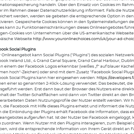
rmationsspeicherung handeln. Über den Einsatz von Cookies im Ra
r im Rahmen dieser Datenschutzerklärung informiert. Falls die Nutz
ichert werden, werden sie gebeten die entsprechende Option in den
ivieren. Gespeicherte Cookies können in den Systemeinstellungen de
es kann zu Funktionseinschränkungen dieses Onlineangebotes führen. 
igen-Cookies von Unternehmen über die US-amerikanische Webseit
päische Webseite
http://www.youronlinechoices.com/uk/your-ad-choic
ook Social Plugins
 Onlineangebot kann Social Plugins ("Plugins") des sozialen Netzwe
ook Ireland Ltd., 4 Grand Canal Square, Grand Canal Harbour, Dublin 2
an einem der Facebook Logos erkennbar (weißes „f“ auf blauer Kachel, 
en hoch“-Zeichen) oder sind mit dem Zusatz "Facebook Social Plugi
ook Social Plugins kann hier eingesehen werden:
https://developers
n einer so genannten 2-Klick-Lösung verwendet. Das bedeutet, die N
usgeführt werden. Erst dann baut der Browser des Nutzers eine direk
nhalt der Twitter-Schaltflächen wird dann von Twitter direkt an den 
erarbeiteten Daten Nutzungsprofile der Nutzer erstellt werden. Wir
, die Facebook mit Hilfe dieses Plugins erhebt und informiert die 
 die Einbindung der Plugins erhält Facebook die Information, dass e
eangebotes aufgerufen hat. Ist der Nutzer bei Facebook eingelogg
 zuordnen. Wenn Nutzer mit den Plugins interagieren, zum Beispiel
en, wird die entsprechende Information von Ihrem Gerät direkt an Fa