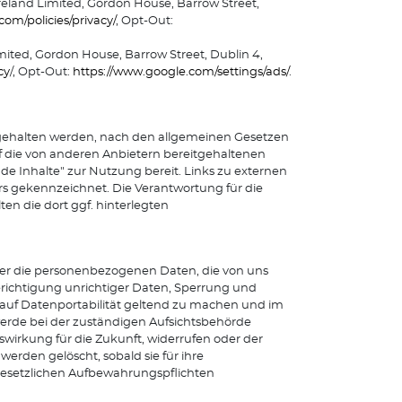
reland Limited, Gordon House, Barrow Street,
om/policies/privacy/
, Opt-Out:
mited, Gordon House, Barrow Street, Dublin 4,
cy
/, Opt-Out:
https://www.google.com/settings/ads/
.
eitgehalten werden, nach den allgemeinen Gesetzen
uf die von anderen Anbietern bereitgehaltenen
de Inhalte" zur Nutzung bereit. Links zu externen
s gekennzeichnet. Die Verantwortung für die
ten die dort ggf. hinterlegten
ber die personenbezogenen Daten, die von uns
erichtigung unrichtiger Daten, Sperrung und
 auf Datenportabilität geltend zu machen und im
rde bei der zuständigen Aufsichtsbehörde
wirkung für die Zukunft, widerrufen oder der
erden gelöscht, sobald sie für ihre
gesetzlichen Aufbewahrungspflichten