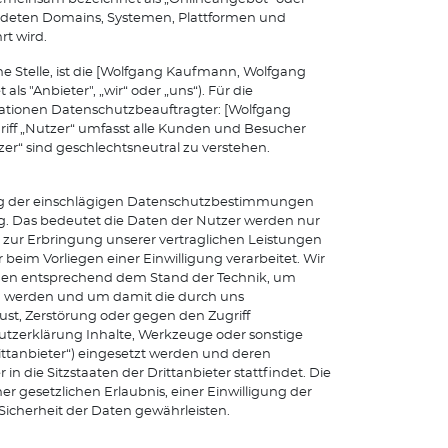
endeten Domains, Systemen, Plattformen und
t wird.
e Stelle, ist die [Wolfgang Kaufmann, Wolfgang
 "Anbieter", „wir“ oder „uns“). Für die
mationen Datenschutzbeauftragter: [Wolfgang
iff „Nutzer“ umfasst alle Kunden und Besucher
zer“ sind geschlechtsneutral zu verstehen.
ung der einschlägigen Datenschutzbestimmungen
 Das bedeutet die Daten der Nutzer werden nur
 zur Erbringung unserer vertraglichen Leistungen
r beim Vorliegen einer Einwilligung verarbeitet. Wir
hmen entsprechend dem Stand der Technik, um
ten werden und um damit die durch uns
lust, Zerstörung oder gegen den Zugriff
tzerklärung Inhalte, Werkzeuge oder sonstige
ttanbieter“) eingesetzt werden und deren
in die Sitzstaaten der Drittanbieter stattfindet. Die
r gesetzlichen Erlaubnis, einer Einwilligung der
 Sicherheit der Daten gewährleisten.