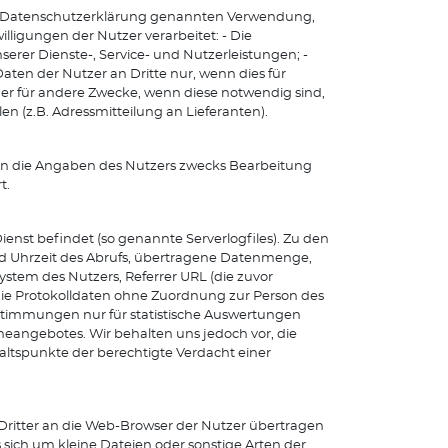
r Datenschutzerklärung genannten Verwendung,
lligungen der Nutzer verarbeitet: - Die
rer Dienste-, Service- und Nutzerleistungen; -
aten der Nutzer an Dritte nur, wenn dies für
der für andere Zwecke, wenn diese notwendig sind,
n (z.B. Adressmitteilung an Lieferanten).
en die Angaben des Nutzers zwecks Bearbeitung
t.
ienst befindet (so genannte Serverlogfiles). Zu den
d Uhrzeit des Abrufs, übertragene Datenmenge,
ystem des Nutzers, Referrer URL (die zuvor
die Protokolldaten ohne Zuordnung zur Person des
estimmungen nur für statistische Auswertungen
neangebotes. Wir behalten uns jedoch vor, die
ltspunkte der berechtigte Verdacht einer
Dritter an die Web-Browser der Nutzer übertragen
 sich um kleine Dateien oder sonstige Arten der