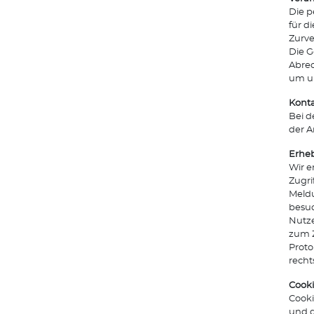
Die p
für d
Zurve
Die G
Abrec
um un
Kont
Bei d
der A
Erheb
Wir e
Zugri
Meldu
besuc
Nutze
zum Z
Proto
recht
Cook
Cooki
und d