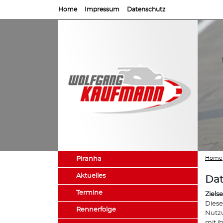
Home
Impressum
Datenschutz
Home
Piranha
Aktuelles
Dat
Termine
Ziels
Diese
Rennerfolge
Nutzu
mit i