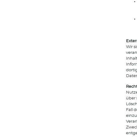
Exter
Wir s
veran
Inhal
Infor
dorti
Date
Recht
Nutze
über 
Lösch
Fall 
einzu
Verar
Zweck
entg