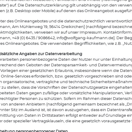
ite“) auf. Die Datenschutzerklärung gilt unabhängig von den verw
en (z.B. Desktop oder Mobile) auf denen das Onlineangebot ausgeführ
ter des Onlineangebotes und die datenschutzrechtlich verantwortlich
ann, Am Mühlenweg 19, 56414 Dreikirchen] (nachfolgend bezeichnet als
ktmöglichkeiten, verweisen wir auf unser Impressum. Kontaktinfor
ann, +49 (0) 6435 / 9086642, info@wolfgang-kaufmann.de]. Der Begr
es Onlineangebotes. Die verwendeten Begrifflichkeiten, wie z.B. „Nut
sätzliche Angaben zur Datenverarbeitung
erarbeiten personenbezogene Daten der Nutzer nur unter Einhalt
rechend den Geboten der Datensparsamkeit- und Datenvermeidung.
Vorliegen einer gesetzlichen Erlaubnis, insbesondere wenn die Daten
 Online-Services erforderlich, bzw. gesetzlich vorgeschrieben sind ode
en organisatorische, vertragliche und technische Sicherheitsmaßna
r zu stellen, dass die Vorschriften der Datenschutzgesetze eingehal
beiteten Daten gegen zufällige oder vorsätzliche Manipulationen, Ver
echtigter Personen zu schützen. Sofern im Rahmen dieser Datenschu
l von anderen Anbietern (nachfolgend gemeinsam bezeichnet als „Dri
nter Sitz im Ausland ist, ist davon auszugehen, dass ein Datentransfer 
ittlung von Daten in Drittstaaten erfolgt entweder auf Grundlage eine
r oder spezieller Vertragsklauseln, die eine gesetzlich vorausgesetzte
rbeitung personenbezogener Daten