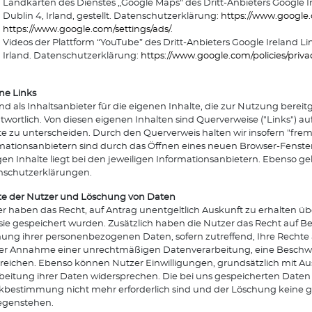
Landkarten des Dienstes „Google Maps“ des Dritt-Anbieters Google I
Dublin 4, Irland, gestellt. Datenschutzerklärung:
https://www.google.c
https://www.google.com/settings/ads/
.
Videos der Plattform “YouTube” des Dritt-Anbieters Google Ireland Li
Irland. Datenschutzerklärung:
https://www.google.com/policies/priva
ne Links
ind als Inhaltsanbieter für die eigenen Inhalte, die zur Nutzung ber
twortlich. Von diesen eigenen Inhalten sind Querverweise ("Links") a
te zu unterscheiden. Durch den Querverweis halten wir insofern "frem
mationsanbietern sind durch das Öffnen eines neuen Browser-Fenster
gen Inhalte liegt bei den jeweiligen Informationsanbietern. Ebenso gel
nschutzerklärungen.
e der Nutzer und Löschung von Daten
r haben das Recht, auf Antrag unentgeltlich Auskunft zu erhalten ü
sie gespeichert wurden. Zusätzlich haben die Nutzer das Recht auf B
ung ihrer personenbezogenen Daten, sofern zutreffend, Ihre Rechte
der Annahme einer unrechtmäßigen Datenverarbeitung, eine Beschwe
reichen. Ebenso können Nutzer Einwilligungen, grundsätzlich mit Aus
beitung ihrer Daten widersprechen. Die bei uns gespeicherten Daten w
bestimmung nicht mehr erforderlich sind und der Löschung keine 
egenstehen.