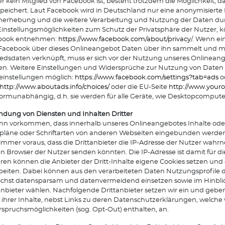
r kein Mitglied von Facebook ist, besteht trotzdem die Möglichkeit, d
peichert. Laut Facebook wird in Deutschland nur eine anonymisiert
erhebung und die weitere Verarbeitung und Nutzung der Daten dur
instellungsmöglichkeiten zum Schutz der Privatsphäre der Nutzer,
book entnehmen:
https://www.facebook.com/about/privacy
/. Wenn ei
Facebook über dieses Onlineangebot Daten über ihn sammelt und mi
iedsdaten verknüpft, muss er sich vor der Nutzung unseres Onlinean
en. Weitere Einstellungen und Widersprüche zur Nutzung von Daten 
leinstellungen möglich:
https://www.facebook.com/settings?tab=ads
o
http://www.aboutads.info/choices/
oder die EU-Seite
http://www.youro
formunabhängig, d.h. sie werden für alle Geräte, wie Desktopcompu
ndung von Diensten und Inhalten Dritter
nn vorkommen, dass innerhalb unseres Onlineangebotes Inhalte oder 
pläne oder Schriftarten von anderen Webseiten eingebunden werden.
 immer voraus, dass die Drittanbieter die IP-Adresse der Nutzer wahrn
n Browser der Nutzer senden könnten. Die IP-Adresse ist damit für die 
ren können die Anbieter der Dritt-Inhalte eigene Cookies setzen und
beiten. Dabei können aus den verarbeiteten Daten Nutzungsprofile de
chst datensparsam und datenvermeidend einsetzen sowie im Hinblick
anbieter wählen. Nachfolgende Drittanbieter setzen wir ein und geben
 ihrer Inhalte, nebst Links zu deren Datenschutzerklärungen, welche
spruchsmöglichkeiten (sog. Opt-Out) enthalten, an.