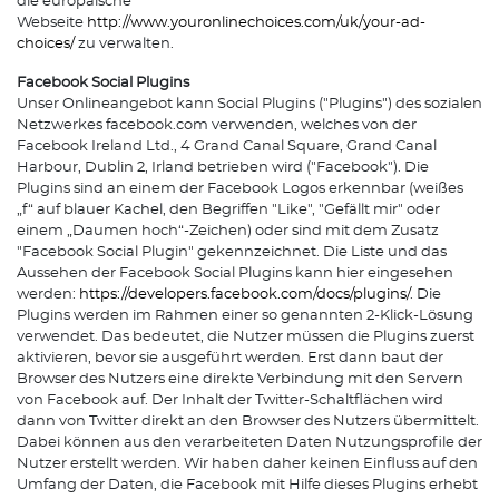
die europäische
Webseite
http://www.youronlinechoices.com/uk/your-ad-
choices/
zu verwalten.
Facebook Social Plugins
Unser Onlineangebot kann Social Plugins ("Plugins") des sozialen
Netzwerkes facebook.com verwenden, welches von der
Facebook Ireland Ltd., 4 Grand Canal Square, Grand Canal
Harbour, Dublin 2, Irland betrieben wird ("Facebook"). Die
Plugins sind an einem der Facebook Logos erkennbar (weißes
„f“ auf blauer Kachel, den Begriffen "Like", "Gefällt mir" oder
einem „Daumen hoch“-Zeichen) oder sind mit dem Zusatz
"Facebook Social Plugin" gekennzeichnet. Die Liste und das
Aussehen der Facebook Social Plugins kann hier eingesehen
werden:
https://developers.facebook.com/docs/plugins/
. Die
Plugins werden im Rahmen einer so genannten 2-Klick-Lösung
verwendet. Das bedeutet, die Nutzer müssen die Plugins zuerst
aktivieren, bevor sie ausgeführt werden. Erst dann baut der
Browser des Nutzers eine direkte Verbindung mit den Servern
von Facebook auf. Der Inhalt der Twitter-Schaltflächen wird
dann von Twitter direkt an den Browser des Nutzers übermittelt.
Dabei können aus den verarbeiteten Daten Nutzungsprofile der
Nutzer erstellt werden. Wir haben daher keinen Einfluss auf den
Umfang der Daten, die Facebook mit Hilfe dieses Plugins erhebt