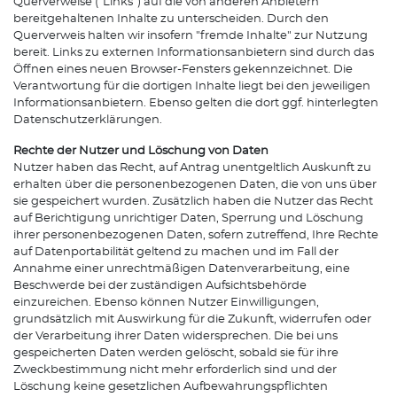
Querverweise ("Links") auf die von anderen Anbietern
bereitgehaltenen Inhalte zu unterscheiden. Durch den
Querverweis halten wir insofern "fremde Inhalte" zur Nutzung
bereit. Links zu externen Informationsanbietern sind durch das
Öffnen eines neuen Browser-Fensters gekennzeichnet. Die
Verantwortung für die dortigen Inhalte liegt bei den jeweiligen
Informationsanbietern. Ebenso gelten die dort ggf. hinterlegten
Datenschutzerklärungen.
Rechte der Nutzer und Löschung von Daten
Nutzer haben das Recht, auf Antrag unentgeltlich Auskunft zu
erhalten über die personenbezogenen Daten, die von uns über
sie gespeichert wurden. Zusätzlich haben die Nutzer das Recht
auf Berichtigung unrichtiger Daten, Sperrung und Löschung
ihrer personenbezogenen Daten, sofern zutreffend, Ihre Rechte
auf Datenportabilität geltend zu machen und im Fall der
Annahme einer unrechtmäßigen Datenverarbeitung, eine
Beschwerde bei der zuständigen Aufsichtsbehörde
einzureichen. Ebenso können Nutzer Einwilligungen,
grundsätzlich mit Auswirkung für die Zukunft, widerrufen oder
der Verarbeitung ihrer Daten widersprechen. Die bei uns
gespeicherten Daten werden gelöscht, sobald sie für ihre
Zweckbestimmung nicht mehr erforderlich sind und der
Löschung keine gesetzlichen Aufbewahrungspflichten