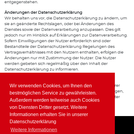
entgegenstehen.
Änderungen der Datenschutzerklärung
Wir behalten uns vor, die Datenschutzerklärung zu ändern, um
sie an geänderte Rechtslagen, oder bei Änderungen des
Dienstes sowie der Datenverarbeitung anzupassen. Dies gilt
jedoch nur im Hinblick auf Erklärungen zur Datenverarbeitung.
Sofern Einwilligungen der Nutzer erforderlich sind oder
Bestandteile der Datenschutzerklärung Regelungen des
Vertragsverhältnisses mit den Nutzern enthalten, erfolgen die
Änderungen nur mit Zustimmung der Nutzer. Die Nutzer
werden gebeten sich regelmäßig über den Inhalt der
Datenschutzerklärung zu informieren.
Ansprechpartner für den Datenschutz
Wir verwenden Cookies, um Ihnen den
Bei Fragen zur Erhebung, Verarbeitung oder Nutzung Ihrer
personenbezogenen Daten, bei Auskünften, Berichtigungen,
bestmöglichen Service zu gewährleisten.
Sperrung oder Löschung von Daten sowie Widerruf erteilter
Außerdem werden teilweise auch Cookies
Einwilligungen wenden Sie sich bitte an unsere(n)
von Diensten Dritter gesetzt. Weitere
Datenschutzbeauftragte(n) bzw. Apothekeninhaber(in).
Informationen erhalten Sie in unserer
Datenschutzerklärung
Weitere Informationen
Home
Impressum
Datenschutz