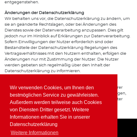
entgegenstehen.
Änderungen der Datenschutzerklärung
Wir behalten uns vor, die Datenschutzerklärung zu ändern, um
sie an geänderte Rechtslagen, oder bei Änderungen des
Dienstes sowie der Datenverarbeitung anzupassen. Dies gilt
jedoch nur im Hinblick auf Erklärungen zur Datenverarbeitung.
Sofern Einwilligungen der Nutzer erforderlich sind oder
Bestandteile der Datenschutzerklärung Regelungen des
Vertragsverhältnisses mit den Nutzern enthalten, erfolgen die
Änderungen nur mit Zustimmung der Nutzer. Die Nutzer
werden gebeten sich regelmäßig über den Inhalt der
Datenschutzerklärung zu informieren.
Ansprechpartner für den Datenschutz
Wir verwenden Cookies, um Ihnen den
Bei Fragen zur Erhebung, Verarbeitung oder Nutzung Ihrer
personenbezogenen Daten, bei Auskünften, Berichtigungen,
bestmöglichen Service zu gewährleisten.
Sperrung oder Löschung von Daten sowie Widerruf erteilter
Außerdem werden teilweise auch Cookies
Einwilligungen wenden Sie sich bitte an unsere(n)
von Diensten Dritter gesetzt. Weitere
Datenschutzbeauftragte(n) bzw. Apothekeninhaber(in).
Informationen erhalten Sie in unserer
Datenschutzerklärung
Weitere Informationen
Home
Impressum
Datenschutz