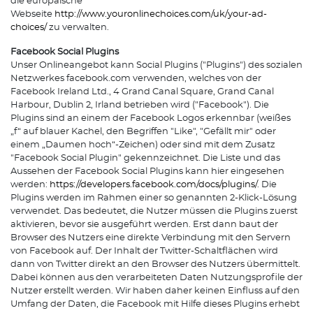
die europäische
Webseite
http://www.youronlinechoices.com/uk/your-ad-
choices/
zu verwalten.
Facebook Social Plugins
Unser Onlineangebot kann Social Plugins ("Plugins") des sozialen
Netzwerkes facebook.com verwenden, welches von der
Facebook Ireland Ltd., 4 Grand Canal Square, Grand Canal
Harbour, Dublin 2, Irland betrieben wird ("Facebook"). Die
Plugins sind an einem der Facebook Logos erkennbar (weißes
„f“ auf blauer Kachel, den Begriffen "Like", "Gefällt mir" oder
einem „Daumen hoch“-Zeichen) oder sind mit dem Zusatz
"Facebook Social Plugin" gekennzeichnet. Die Liste und das
Aussehen der Facebook Social Plugins kann hier eingesehen
werden:
https://developers.facebook.com/docs/plugins/
. Die
Plugins werden im Rahmen einer so genannten 2-Klick-Lösung
verwendet. Das bedeutet, die Nutzer müssen die Plugins zuerst
aktivieren, bevor sie ausgeführt werden. Erst dann baut der
Browser des Nutzers eine direkte Verbindung mit den Servern
von Facebook auf. Der Inhalt der Twitter-Schaltflächen wird
dann von Twitter direkt an den Browser des Nutzers übermittelt.
Dabei können aus den verarbeiteten Daten Nutzungsprofile der
Nutzer erstellt werden. Wir haben daher keinen Einfluss auf den
Umfang der Daten, die Facebook mit Hilfe dieses Plugins erhebt