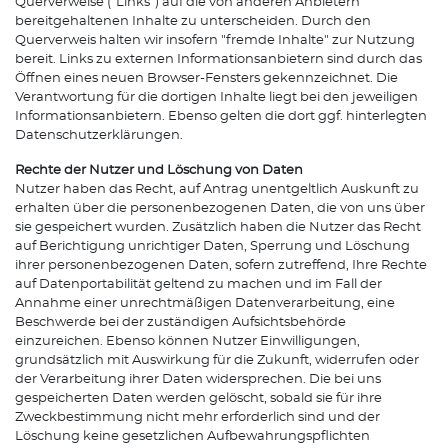
Querverweise ("Links") auf die von anderen Anbietern
bereitgehaltenen Inhalte zu unterscheiden. Durch den
Querverweis halten wir insofern "fremde Inhalte" zur Nutzung
bereit. Links zu externen Informationsanbietern sind durch das
Öffnen eines neuen Browser-Fensters gekennzeichnet. Die
Verantwortung für die dortigen Inhalte liegt bei den jeweiligen
Informationsanbietern. Ebenso gelten die dort ggf. hinterlegten
Datenschutzerklärungen.
Rechte der Nutzer und Löschung von Daten
Nutzer haben das Recht, auf Antrag unentgeltlich Auskunft zu
erhalten über die personenbezogenen Daten, die von uns über
sie gespeichert wurden. Zusätzlich haben die Nutzer das Recht
auf Berichtigung unrichtiger Daten, Sperrung und Löschung
ihrer personenbezogenen Daten, sofern zutreffend, Ihre Rechte
auf Datenportabilität geltend zu machen und im Fall der
Annahme einer unrechtmäßigen Datenverarbeitung, eine
Beschwerde bei der zuständigen Aufsichtsbehörde
einzureichen. Ebenso können Nutzer Einwilligungen,
grundsätzlich mit Auswirkung für die Zukunft, widerrufen oder
der Verarbeitung ihrer Daten widersprechen. Die bei uns
gespeicherten Daten werden gelöscht, sobald sie für ihre
Zweckbestimmung nicht mehr erforderlich sind und der
Löschung keine gesetzlichen Aufbewahrungspflichten