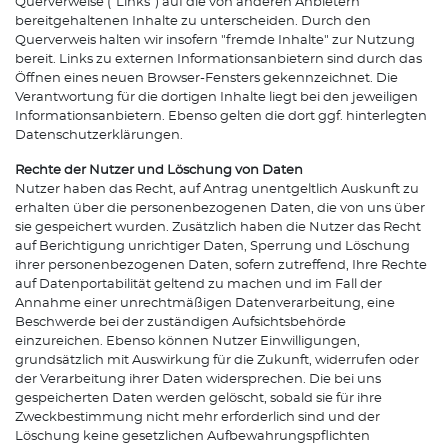
Querverweise ("Links") auf die von anderen Anbietern
bereitgehaltenen Inhalte zu unterscheiden. Durch den
Querverweis halten wir insofern "fremde Inhalte" zur Nutzung
bereit. Links zu externen Informationsanbietern sind durch das
Öffnen eines neuen Browser-Fensters gekennzeichnet. Die
Verantwortung für die dortigen Inhalte liegt bei den jeweiligen
Informationsanbietern. Ebenso gelten die dort ggf. hinterlegten
Datenschutzerklärungen.
Rechte der Nutzer und Löschung von Daten
Nutzer haben das Recht, auf Antrag unentgeltlich Auskunft zu
erhalten über die personenbezogenen Daten, die von uns über
sie gespeichert wurden. Zusätzlich haben die Nutzer das Recht
auf Berichtigung unrichtiger Daten, Sperrung und Löschung
ihrer personenbezogenen Daten, sofern zutreffend, Ihre Rechte
auf Datenportabilität geltend zu machen und im Fall der
Annahme einer unrechtmäßigen Datenverarbeitung, eine
Beschwerde bei der zuständigen Aufsichtsbehörde
einzureichen. Ebenso können Nutzer Einwilligungen,
grundsätzlich mit Auswirkung für die Zukunft, widerrufen oder
der Verarbeitung ihrer Daten widersprechen. Die bei uns
gespeicherten Daten werden gelöscht, sobald sie für ihre
Zweckbestimmung nicht mehr erforderlich sind und der
Löschung keine gesetzlichen Aufbewahrungspflichten