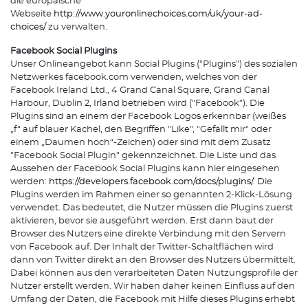
die europäische
Webseite
http://www.youronlinechoices.com/uk/your-ad-
choices/
zu verwalten.
Facebook Social Plugins
Unser Onlineangebot kann Social Plugins ("Plugins") des sozialen
Netzwerkes facebook.com verwenden, welches von der
Facebook Ireland Ltd., 4 Grand Canal Square, Grand Canal
Harbour, Dublin 2, Irland betrieben wird ("Facebook"). Die
Plugins sind an einem der Facebook Logos erkennbar (weißes
„f“ auf blauer Kachel, den Begriffen "Like", "Gefällt mir" oder
einem „Daumen hoch“-Zeichen) oder sind mit dem Zusatz
"Facebook Social Plugin" gekennzeichnet. Die Liste und das
Aussehen der Facebook Social Plugins kann hier eingesehen
werden:
https://developers.facebook.com/docs/plugins/
. Die
Plugins werden im Rahmen einer so genannten 2-Klick-Lösung
verwendet. Das bedeutet, die Nutzer müssen die Plugins zuerst
aktivieren, bevor sie ausgeführt werden. Erst dann baut der
Browser des Nutzers eine direkte Verbindung mit den Servern
von Facebook auf. Der Inhalt der Twitter-Schaltflächen wird
dann von Twitter direkt an den Browser des Nutzers übermittelt.
Dabei können aus den verarbeiteten Daten Nutzungsprofile der
Nutzer erstellt werden. Wir haben daher keinen Einfluss auf den
Umfang der Daten, die Facebook mit Hilfe dieses Plugins erhebt