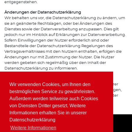
entgegenstehen.
Änderungen der Datenschutzerklärung
Wir behalten uns vor, die Datenschutzerklärung zu ändern, um
sie an geänderte Rechtslagen, oder bei Änderungen des
Dienstes sowie der Datenverarbeitung anzupassen. Dies gilt
jedoch nur im Hinblick auf Erklärungen zur Datenverarbeitung.
Sofern Einwilligungen der Nutzer erforderlich sind oder
Bestandteile der Datenschutzerklärung Regelungen des
Vertragsverhältnisses mit den Nutzern enthalten, erfolgen die
Änderungen nur mit Zustimmung der Nutzer. Die Nutzer
werden gebeten sich regelmäßig über den Inhalt der
Datenschutzerklärung zu informieren.
Ansprechpartner für den Datenschutz
Wir verwenden Cookies, um Ihnen den
Bei Fragen zur Erhebung, Verarbeitung oder Nutzung Ihrer
personenbezogenen Daten, bei Auskünften, Berichtigungen,
bestmöglichen Service zu gewährleisten.
Sperrung oder Löschung von Daten sowie Widerruf erteilter
Außerdem werden teilweise auch Cookies
Einwilligungen wenden Sie sich bitte an unsere(n)
von Diensten Dritter gesetzt. Weitere
Datenschutzbeauftragte(n) bzw. Apothekeninhaber(in).
Informationen erhalten Sie in unserer
Datenschutzerklärung
Weitere Informationen
Home
Impressum
Datenschutz