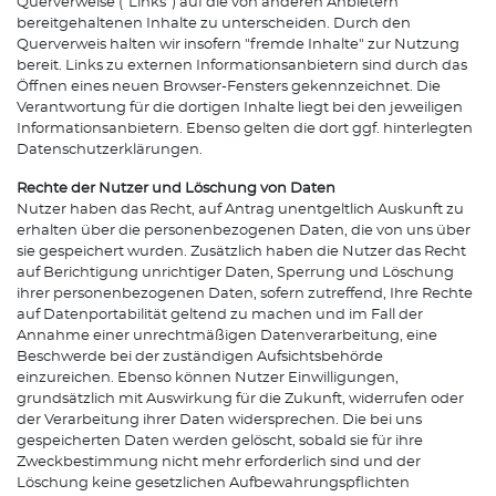
Querverweise ("Links") auf die von anderen Anbietern
bereitgehaltenen Inhalte zu unterscheiden. Durch den
Querverweis halten wir insofern "fremde Inhalte" zur Nutzung
bereit. Links zu externen Informationsanbietern sind durch das
Öffnen eines neuen Browser-Fensters gekennzeichnet. Die
Verantwortung für die dortigen Inhalte liegt bei den jeweiligen
Informationsanbietern. Ebenso gelten die dort ggf. hinterlegten
Datenschutzerklärungen.
Rechte der Nutzer und Löschung von Daten
Nutzer haben das Recht, auf Antrag unentgeltlich Auskunft zu
erhalten über die personenbezogenen Daten, die von uns über
sie gespeichert wurden. Zusätzlich haben die Nutzer das Recht
auf Berichtigung unrichtiger Daten, Sperrung und Löschung
ihrer personenbezogenen Daten, sofern zutreffend, Ihre Rechte
auf Datenportabilität geltend zu machen und im Fall der
Annahme einer unrechtmäßigen Datenverarbeitung, eine
Beschwerde bei der zuständigen Aufsichtsbehörde
einzureichen. Ebenso können Nutzer Einwilligungen,
grundsätzlich mit Auswirkung für die Zukunft, widerrufen oder
der Verarbeitung ihrer Daten widersprechen. Die bei uns
gespeicherten Daten werden gelöscht, sobald sie für ihre
Zweckbestimmung nicht mehr erforderlich sind und der
Löschung keine gesetzlichen Aufbewahrungspflichten