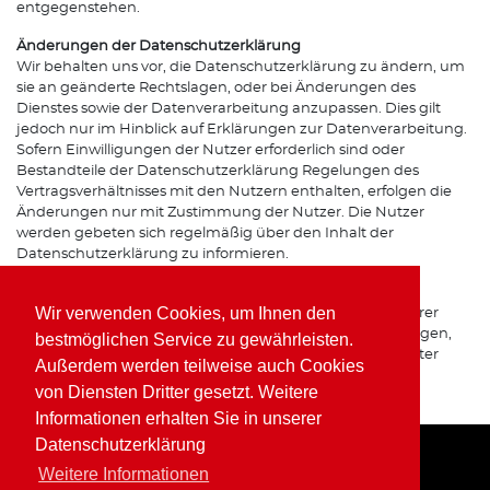
entgegenstehen.
Änderungen der Datenschutzerklärung
Wir behalten uns vor, die Datenschutzerklärung zu ändern, um
sie an geänderte Rechtslagen, oder bei Änderungen des
Dienstes sowie der Datenverarbeitung anzupassen. Dies gilt
jedoch nur im Hinblick auf Erklärungen zur Datenverarbeitung.
Sofern Einwilligungen der Nutzer erforderlich sind oder
Bestandteile der Datenschutzerklärung Regelungen des
Vertragsverhältnisses mit den Nutzern enthalten, erfolgen die
Änderungen nur mit Zustimmung der Nutzer. Die Nutzer
werden gebeten sich regelmäßig über den Inhalt der
Datenschutzerklärung zu informieren.
Ansprechpartner für den Datenschutz
Wir verwenden Cookies, um Ihnen den
Bei Fragen zur Erhebung, Verarbeitung oder Nutzung Ihrer
personenbezogenen Daten, bei Auskünften, Berichtigungen,
bestmöglichen Service zu gewährleisten.
Sperrung oder Löschung von Daten sowie Widerruf erteilter
Außerdem werden teilweise auch Cookies
Einwilligungen wenden Sie sich bitte an unsere(n)
von Diensten Dritter gesetzt. Weitere
Datenschutzbeauftragte(n) bzw. Apothekeninhaber(in).
Informationen erhalten Sie in unserer
Datenschutzerklärung
Weitere Informationen
Home
Impressum
Datenschutz