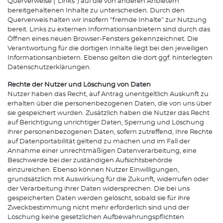
Querverweise ("Links") auf die von anderen Anbietern
bereitgehaltenen Inhalte zu unterscheiden. Durch den
Querverweis halten wir insofern "fremde Inhalte" zur Nutzung
bereit. Links zu externen Informationsanbietern sind durch das
Öffnen eines neuen Browser-Fensters gekennzeichnet. Die
Verantwortung für die dortigen Inhalte liegt bei den jeweiligen
Informationsanbietern. Ebenso gelten die dort ggf. hinterlegten
Datenschutzerklärungen.
Rechte der Nutzer und Löschung von Daten
Nutzer haben das Recht, auf Antrag unentgeltlich Auskunft zu
erhalten über die personenbezogenen Daten, die von uns über
sie gespeichert wurden. Zusätzlich haben die Nutzer das Recht
auf Berichtigung unrichtiger Daten, Sperrung und Löschung
ihrer personenbezogenen Daten, sofern zutreffend, Ihre Rechte
auf Datenportabilität geltend zu machen und im Fall der
Annahme einer unrechtmäßigen Datenverarbeitung, eine
Beschwerde bei der zuständigen Aufsichtsbehörde
einzureichen. Ebenso können Nutzer Einwilligungen,
grundsätzlich mit Auswirkung für die Zukunft, widerrufen oder
der Verarbeitung ihrer Daten widersprechen. Die bei uns
gespeicherten Daten werden gelöscht, sobald sie für ihre
Zweckbestimmung nicht mehr erforderlich sind und der
Löschung keine gesetzlichen Aufbewahrungspflichten