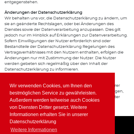
entgegenstehen.
Änderungen der Datenschutzerklärung
Wir behalten uns vor, die Datenschutzerklärung zu ändern, um
sie an geänderte Rechtslagen, oder bei Änderungen des
Dienstes sowie der Datenverarbeitung anzupassen. Dies gilt
jedoch nur im Hinblick auf Erklärungen zur Datenverarbeitung.
Sofern Einwilligungen der Nutzer erforderlich sind oder
Bestandteile der Datenschutzerklärung Regelungen des
Vertragsverhältnisses mit den Nutzern enthalten, erfolgen die
Änderungen nur mit Zustimmung der Nutzer. Die Nutzer
werden gebeten sich regelmäßig über den Inhalt der
Datenschutzerklärung zu informieren.
Ansprechpartner für den Datenschutz
Wir verwenden Cookies, um Ihnen den
Bei Fragen zur Erhebung, Verarbeitung oder Nutzung Ihrer
personenbezogenen Daten, bei Auskünften, Berichtigungen,
bestmöglichen Service zu gewährleisten.
Sperrung oder Löschung von Daten sowie Widerruf erteilter
Außerdem werden teilweise auch Cookies
Einwilligungen wenden Sie sich bitte an unsere(n)
von Diensten Dritter gesetzt. Weitere
Datenschutzbeauftragte(n) bzw. Apothekeninhaber(in).
Informationen erhalten Sie in unserer
Datenschutzerklärung
Weitere Informationen
Home
Impressum
Datenschutz