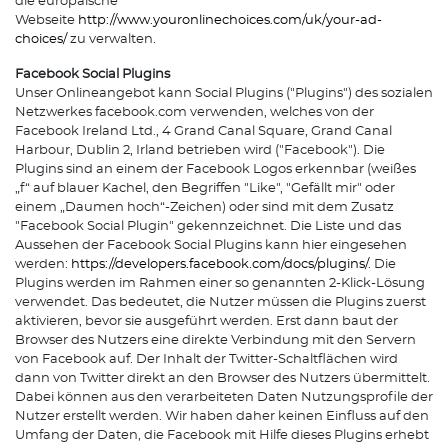
die europäische
Webseite
http://www.youronlinechoices.com/uk/your-ad-
choices/
zu verwalten.
Facebook Social Plugins
Unser Onlineangebot kann Social Plugins ("Plugins") des sozialen
Netzwerkes facebook.com verwenden, welches von der
Facebook Ireland Ltd., 4 Grand Canal Square, Grand Canal
Harbour, Dublin 2, Irland betrieben wird ("Facebook"). Die
Plugins sind an einem der Facebook Logos erkennbar (weißes
„f“ auf blauer Kachel, den Begriffen "Like", "Gefällt mir" oder
einem „Daumen hoch“-Zeichen) oder sind mit dem Zusatz
"Facebook Social Plugin" gekennzeichnet. Die Liste und das
Aussehen der Facebook Social Plugins kann hier eingesehen
werden:
https://developers.facebook.com/docs/plugins/
. Die
Plugins werden im Rahmen einer so genannten 2-Klick-Lösung
verwendet. Das bedeutet, die Nutzer müssen die Plugins zuerst
aktivieren, bevor sie ausgeführt werden. Erst dann baut der
Browser des Nutzers eine direkte Verbindung mit den Servern
von Facebook auf. Der Inhalt der Twitter-Schaltflächen wird
dann von Twitter direkt an den Browser des Nutzers übermittelt.
Dabei können aus den verarbeiteten Daten Nutzungsprofile der
Nutzer erstellt werden. Wir haben daher keinen Einfluss auf den
Umfang der Daten, die Facebook mit Hilfe dieses Plugins erhebt