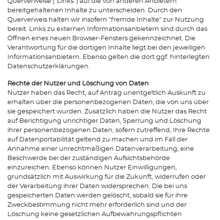
Querverweise ("Links") auf die von anderen Anbietern
bereitgehaltenen Inhalte zu unterscheiden. Durch den
Querverweis halten wir insofern "fremde Inhalte" zur Nutzung
bereit. Links zu externen Informationsanbietern sind durch das
Öffnen eines neuen Browser-Fensters gekennzeichnet. Die
Verantwortung für die dortigen Inhalte liegt bei den jeweiligen
Informationsanbietern. Ebenso gelten die dort ggf. hinterlegten
Datenschutzerklärungen.
Rechte der Nutzer und Löschung von Daten
Nutzer haben das Recht, auf Antrag unentgeltlich Auskunft zu
erhalten über die personenbezogenen Daten, die von uns über
sie gespeichert wurden. Zusätzlich haben die Nutzer das Recht
auf Berichtigung unrichtiger Daten, Sperrung und Löschung
ihrer personenbezogenen Daten, sofern zutreffend, Ihre Rechte
auf Datenportabilität geltend zu machen und im Fall der
Annahme einer unrechtmäßigen Datenverarbeitung, eine
Beschwerde bei der zuständigen Aufsichtsbehörde
einzureichen. Ebenso können Nutzer Einwilligungen,
grundsätzlich mit Auswirkung für die Zukunft, widerrufen oder
der Verarbeitung ihrer Daten widersprechen. Die bei uns
gespeicherten Daten werden gelöscht, sobald sie für ihre
Zweckbestimmung nicht mehr erforderlich sind und der
Löschung keine gesetzlichen Aufbewahrungspflichten