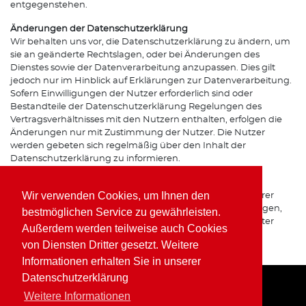
entgegenstehen.
Änderungen der Datenschutzerklärung
Wir behalten uns vor, die Datenschutzerklärung zu ändern, um
sie an geänderte Rechtslagen, oder bei Änderungen des
Dienstes sowie der Datenverarbeitung anzupassen. Dies gilt
jedoch nur im Hinblick auf Erklärungen zur Datenverarbeitung.
Sofern Einwilligungen der Nutzer erforderlich sind oder
Bestandteile der Datenschutzerklärung Regelungen des
Vertragsverhältnisses mit den Nutzern enthalten, erfolgen die
Änderungen nur mit Zustimmung der Nutzer. Die Nutzer
werden gebeten sich regelmäßig über den Inhalt der
Datenschutzerklärung zu informieren.
Ansprechpartner für den Datenschutz
Wir verwenden Cookies, um Ihnen den
Bei Fragen zur Erhebung, Verarbeitung oder Nutzung Ihrer
personenbezogenen Daten, bei Auskünften, Berichtigungen,
bestmöglichen Service zu gewährleisten.
Sperrung oder Löschung von Daten sowie Widerruf erteilter
Außerdem werden teilweise auch Cookies
Einwilligungen wenden Sie sich bitte an unsere(n)
von Diensten Dritter gesetzt. Weitere
Datenschutzbeauftragte(n) bzw. Apothekeninhaber(in).
Informationen erhalten Sie in unserer
Datenschutzerklärung
Weitere Informationen
Home
Impressum
Datenschutz