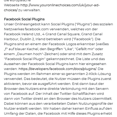
die europäische
Webseite
http://www.youronlinechoices.com/uk/your-ad-
choices/
zu verwalten.
Facebook Social Plugins
Unser Onlineangebot kann Social Plugins ("Plugins") des sozialen
Netzwerkes facebook.com verwenden, welches von der
Facebook Ireland Ltd., 4 Grand Canal Square, Grand Canal
Harbour, Dublin 2, Irland betrieben wird ("Facebook"). Die
Plugins sind an einem der Facebook Logos erkennbar (weißes
„f“ auf blauer Kachel, den Begriffen "Like", "Gefällt mir" oder
einem „Daumen hoch“-Zeichen) oder sind mit dem Zusatz
"Facebook Social Plugin" gekennzeichnet. Die Liste und das
Aussehen der Facebook Social Plugins kann hier eingesehen
werden:
https://developers.facebook.com/docs/plugins/
. Die
Plugins werden im Rahmen einer so genannten 2-Klick-Lösung
verwendet. Das bedeutet, die Nutzer müssen die Plugins zuerst
aktivieren, bevor sie ausgeführt werden. Erst dann baut der
Browser des Nutzers eine direkte Verbindung mit den Servern
von Facebook auf. Der Inhalt der Twitter-Schaltflächen wird
dann von Twitter direkt an den Browser des Nutzers übermittelt.
Dabei können aus den verarbeiteten Daten Nutzungsprofile der
Nutzer erstellt werden. Wir haben daher keinen Einfluss auf den
Umfang der Daten, die Facebook mit Hilfe dieses Plugins erhebt