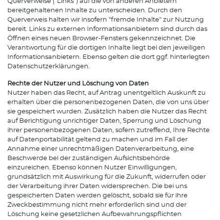
Querverweise ("Links") auf die von anderen Anbietern
bereitgehaltenen Inhalte zu unterscheiden. Durch den
Querverweis halten wir insofern "fremde Inhalte" zur Nutzung
bereit. Links zu externen Informationsanbietern sind durch das
Öffnen eines neuen Browser-Fensters gekennzeichnet. Die
Verantwortung für die dortigen Inhalte liegt bei den jeweiligen
Informationsanbietern. Ebenso gelten die dort ggf. hinterlegten
Datenschutzerklärungen.
Rechte der Nutzer und Löschung von Daten
Nutzer haben das Recht, auf Antrag unentgeltlich Auskunft zu
erhalten über die personenbezogenen Daten, die von uns über
sie gespeichert wurden. Zusätzlich haben die Nutzer das Recht
auf Berichtigung unrichtiger Daten, Sperrung und Löschung
ihrer personenbezogenen Daten, sofern zutreffend, Ihre Rechte
auf Datenportabilität geltend zu machen und im Fall der
Annahme einer unrechtmäßigen Datenverarbeitung, eine
Beschwerde bei der zuständigen Aufsichtsbehörde
einzureichen. Ebenso können Nutzer Einwilligungen,
grundsätzlich mit Auswirkung für die Zukunft, widerrufen oder
der Verarbeitung ihrer Daten widersprechen. Die bei uns
gespeicherten Daten werden gelöscht, sobald sie für ihre
Zweckbestimmung nicht mehr erforderlich sind und der
Löschung keine gesetzlichen Aufbewahrungspflichten