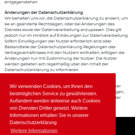
entgegenstehen.
Änderungen der Datenschutzerklärung
Wir behalten uns vor, die Datenschutzerklärung zu ändern, um
sie an geänderte Rechtslagen, oder bei Änderungen des
Dienstes sowie der Datenverarbeitung anzupassen. Dies gilt
jedoch nur im Hinblick auf Erklärungen zur Datenverarbeitung.
Sofern Einwilligungen der Nutzer erforderlich sind oder
Bestandteile der Datenschutzerklärung Regelungen des
Vertragsverhältnisses mit den Nutzern enthalten, erfolgen die
Änderungen nur mit Zustimmung der Nutzer. Die Nutzer
werden gebeten sich regelmäßig über den Inhalt der
Datenschutzerklärung zu informieren.
Ansprechpartner für den Datenschutz
Wir verwenden Cookies, um Ihnen den
Bei Fragen zur Erhebung, Verarbeitung oder Nutzung Ihrer
personenbezogenen Daten, bei Auskünften, Berichtigungen,
bestmöglichen Service zu gewährleisten.
Sperrung oder Löschung von Daten sowie Widerruf erteilter
Außerdem werden teilweise auch Cookies
Einwilligungen wenden Sie sich bitte an unsere(n)
von Diensten Dritter gesetzt. Weitere
Datenschutzbeauftragte(n) bzw. Apothekeninhaber(in).
Informationen erhalten Sie in unserer
Datenschutzerklärung
Weitere Informationen
Home
Impressum
Datenschutz