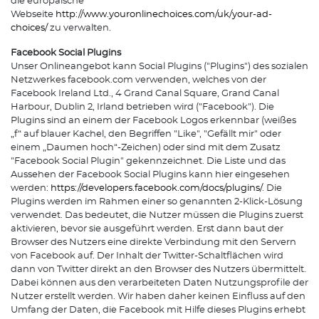
die europäische
Webseite
http://www.youronlinechoices.com/uk/your-ad-
choices/
zu verwalten.
Facebook Social Plugins
Unser Onlineangebot kann Social Plugins ("Plugins") des sozialen
Netzwerkes facebook.com verwenden, welches von der
Facebook Ireland Ltd., 4 Grand Canal Square, Grand Canal
Harbour, Dublin 2, Irland betrieben wird ("Facebook"). Die
Plugins sind an einem der Facebook Logos erkennbar (weißes
„f“ auf blauer Kachel, den Begriffen "Like", "Gefällt mir" oder
einem „Daumen hoch“-Zeichen) oder sind mit dem Zusatz
"Facebook Social Plugin" gekennzeichnet. Die Liste und das
Aussehen der Facebook Social Plugins kann hier eingesehen
werden:
https://developers.facebook.com/docs/plugins/
. Die
Plugins werden im Rahmen einer so genannten 2-Klick-Lösung
verwendet. Das bedeutet, die Nutzer müssen die Plugins zuerst
aktivieren, bevor sie ausgeführt werden. Erst dann baut der
Browser des Nutzers eine direkte Verbindung mit den Servern
von Facebook auf. Der Inhalt der Twitter-Schaltflächen wird
dann von Twitter direkt an den Browser des Nutzers übermittelt.
Dabei können aus den verarbeiteten Daten Nutzungsprofile der
Nutzer erstellt werden. Wir haben daher keinen Einfluss auf den
Umfang der Daten, die Facebook mit Hilfe dieses Plugins erhebt