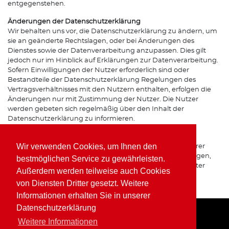
entgegenstehen.
Änderungen der Datenschutzerklärung
Wir behalten uns vor, die Datenschutzerklärung zu ändern, um
sie an geänderte Rechtslagen, oder bei Änderungen des
Dienstes sowie der Datenverarbeitung anzupassen. Dies gilt
jedoch nur im Hinblick auf Erklärungen zur Datenverarbeitung.
Sofern Einwilligungen der Nutzer erforderlich sind oder
Bestandteile der Datenschutzerklärung Regelungen des
Vertragsverhältnisses mit den Nutzern enthalten, erfolgen die
Änderungen nur mit Zustimmung der Nutzer. Die Nutzer
werden gebeten sich regelmäßig über den Inhalt der
Datenschutzerklärung zu informieren.
Ansprechpartner für den Datenschutz
Wir verwenden Cookies, um Ihnen den
Bei Fragen zur Erhebung, Verarbeitung oder Nutzung Ihrer
personenbezogenen Daten, bei Auskünften, Berichtigungen,
bestmöglichen Service zu gewährleisten.
Sperrung oder Löschung von Daten sowie Widerruf erteilter
Außerdem werden teilweise auch Cookies
Einwilligungen wenden Sie sich bitte an unsere(n)
von Diensten Dritter gesetzt. Weitere
Datenschutzbeauftragte(n) bzw. Apothekeninhaber(in).
Informationen erhalten Sie in unserer
Datenschutzerklärung
Weitere Informationen
Home
Impressum
Datenschutz