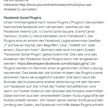
die europäische
Webseite
http://www.youronlinechoices.com/uk/your-ad-
choices/
zu verwalten.
Facebook Social Plugins
Unser Onlineangebot kann Social Plugins ("Plugins") des sozialen
Netzwerkes facebook.com verwenden, welches von der
Facebook Ireland Ltd., 4 Grand Canal Square, Grand Canal
Harbour, Dublin 2, Irland betrieben wird ("Facebook"). Die
Plugins sind an einem der Facebook Logos erkennbar (weißes
„f“ auf blauer Kachel, den Begriffen "Like", "Gefällt mir" oder
einem „Daumen hoch“-Zeichen) oder sind mit dem Zusatz
"Facebook Social Plugin" gekennzeichnet. Die Liste und das
Aussehen der Facebook Social Plugins kann hier eingesehen
werden:
https://developers.facebook.com/docs/plugins/
. Die
Plugins werden im Rahmen einer so genannten 2-Klick-Lösung
verwendet. Das bedeutet, die Nutzer müssen die Plugins zuerst
aktivieren, bevor sie ausgeführt werden. Erst dann baut der
Browser des Nutzers eine direkte Verbindung mit den Servern
von Facebook auf. Der Inhalt der Twitter-Schaltflächen wird
dann von Twitter direkt an den Browser des Nutzers übermittelt.
Dabei können aus den verarbeiteten Daten Nutzungsprofile der
Nutzer erstellt werden. Wir haben daher keinen Einfluss auf den
Umfang der Daten, die Facebook mit Hilfe dieses Plugins erhebt