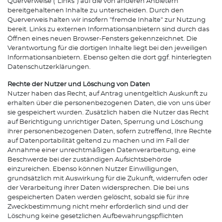
Querverweise ("Links") auf die von anderen Anbietern
bereitgehaltenen Inhalte zu unterscheiden. Durch den
Querverweis halten wir insofern "fremde Inhalte" zur Nutzung
bereit. Links zu externen Informationsanbietern sind durch das
Öffnen eines neuen Browser-Fensters gekennzeichnet. Die
Verantwortung für die dortigen Inhalte liegt bei den jeweiligen
Informationsanbietern. Ebenso gelten die dort ggf. hinterlegten
Datenschutzerklärungen.
Rechte der Nutzer und Löschung von Daten
Nutzer haben das Recht, auf Antrag unentgeltlich Auskunft zu
erhalten über die personenbezogenen Daten, die von uns über
sie gespeichert wurden. Zusätzlich haben die Nutzer das Recht
auf Berichtigung unrichtiger Daten, Sperrung und Löschung
ihrer personenbezogenen Daten, sofern zutreffend, Ihre Rechte
auf Datenportabilität geltend zu machen und im Fall der
Annahme einer unrechtmäßigen Datenverarbeitung, eine
Beschwerde bei der zuständigen Aufsichtsbehörde
einzureichen. Ebenso können Nutzer Einwilligungen,
grundsätzlich mit Auswirkung für die Zukunft, widerrufen oder
der Verarbeitung ihrer Daten widersprechen. Die bei uns
gespeicherten Daten werden gelöscht, sobald sie für ihre
Zweckbestimmung nicht mehr erforderlich sind und der
Löschung keine gesetzlichen Aufbewahrungspflichten