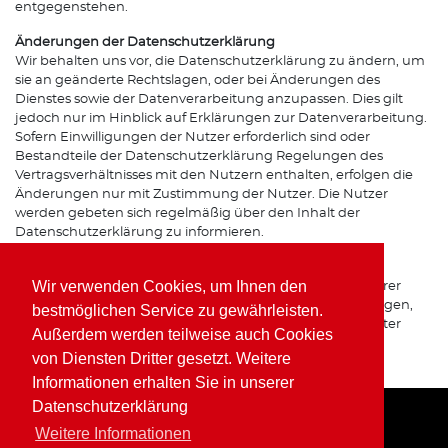
entgegenstehen.
Änderungen der Datenschutzerklärung
Wir behalten uns vor, die Datenschutzerklärung zu ändern, um
sie an geänderte Rechtslagen, oder bei Änderungen des
Dienstes sowie der Datenverarbeitung anzupassen. Dies gilt
jedoch nur im Hinblick auf Erklärungen zur Datenverarbeitung.
Sofern Einwilligungen der Nutzer erforderlich sind oder
Bestandteile der Datenschutzerklärung Regelungen des
Vertragsverhältnisses mit den Nutzern enthalten, erfolgen die
Änderungen nur mit Zustimmung der Nutzer. Die Nutzer
werden gebeten sich regelmäßig über den Inhalt der
Datenschutzerklärung zu informieren.
Ansprechpartner für den Datenschutz
Wir verwenden Cookies, um Ihnen den
Bei Fragen zur Erhebung, Verarbeitung oder Nutzung Ihrer
personenbezogenen Daten, bei Auskünften, Berichtigungen,
bestmöglichen Service zu gewährleisten.
Sperrung oder Löschung von Daten sowie Widerruf erteilter
Außerdem werden teilweise auch Cookies
Einwilligungen wenden Sie sich bitte an unsere(n)
von Diensten Dritter gesetzt. Weitere
Datenschutzbeauftragte(n) bzw. Apothekeninhaber(in).
Informationen erhalten Sie in unserer
Datenschutzerklärung
Weitere Informationen
Home
Impressum
Datenschutz