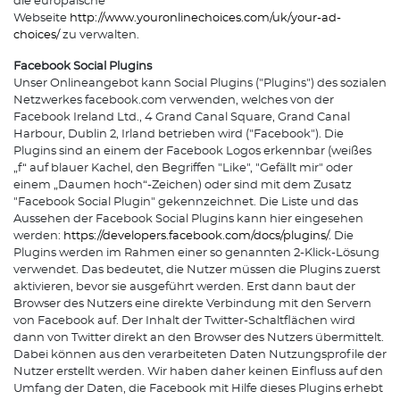
die europäische
Webseite
http://www.youronlinechoices.com/uk/your-ad-
choices/
zu verwalten.
Facebook Social Plugins
Unser Onlineangebot kann Social Plugins ("Plugins") des sozialen
Netzwerkes facebook.com verwenden, welches von der
Facebook Ireland Ltd., 4 Grand Canal Square, Grand Canal
Harbour, Dublin 2, Irland betrieben wird ("Facebook"). Die
Plugins sind an einem der Facebook Logos erkennbar (weißes
„f“ auf blauer Kachel, den Begriffen "Like", "Gefällt mir" oder
einem „Daumen hoch“-Zeichen) oder sind mit dem Zusatz
"Facebook Social Plugin" gekennzeichnet. Die Liste und das
Aussehen der Facebook Social Plugins kann hier eingesehen
werden:
https://developers.facebook.com/docs/plugins/
. Die
Plugins werden im Rahmen einer so genannten 2-Klick-Lösung
verwendet. Das bedeutet, die Nutzer müssen die Plugins zuerst
aktivieren, bevor sie ausgeführt werden. Erst dann baut der
Browser des Nutzers eine direkte Verbindung mit den Servern
von Facebook auf. Der Inhalt der Twitter-Schaltflächen wird
dann von Twitter direkt an den Browser des Nutzers übermittelt.
Dabei können aus den verarbeiteten Daten Nutzungsprofile der
Nutzer erstellt werden. Wir haben daher keinen Einfluss auf den
Umfang der Daten, die Facebook mit Hilfe dieses Plugins erhebt