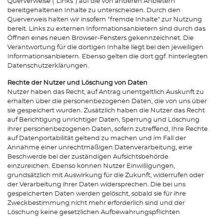
Querverweise ("Links") auf die von anderen Anbietern
bereitgehaltenen Inhalte zu unterscheiden. Durch den
Querverweis halten wir insofern "fremde Inhalte" zur Nutzung
bereit. Links zu externen Informationsanbietern sind durch das
Öffnen eines neuen Browser-Fensters gekennzeichnet. Die
Verantwortung für die dortigen Inhalte liegt bei den jeweiligen
Informationsanbietern. Ebenso gelten die dort ggf. hinterlegten
Datenschutzerklärungen.
Rechte der Nutzer und Löschung von Daten
Nutzer haben das Recht, auf Antrag unentgeltlich Auskunft zu
erhalten über die personenbezogenen Daten, die von uns über
sie gespeichert wurden. Zusätzlich haben die Nutzer das Recht
auf Berichtigung unrichtiger Daten, Sperrung und Löschung
ihrer personenbezogenen Daten, sofern zutreffend, Ihre Rechte
auf Datenportabilität geltend zu machen und im Fall der
Annahme einer unrechtmäßigen Datenverarbeitung, eine
Beschwerde bei der zuständigen Aufsichtsbehörde
einzureichen. Ebenso können Nutzer Einwilligungen,
grundsätzlich mit Auswirkung für die Zukunft, widerrufen oder
der Verarbeitung ihrer Daten widersprechen. Die bei uns
gespeicherten Daten werden gelöscht, sobald sie für ihre
Zweckbestimmung nicht mehr erforderlich sind und der
Löschung keine gesetzlichen Aufbewahrungspflichten