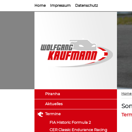
Home
Impressum
Datenschutz
Home
Piranha
Aktuelles
Son
Termine
Ter
FIA Historic Formula 2
CER Classic Endurance Racing