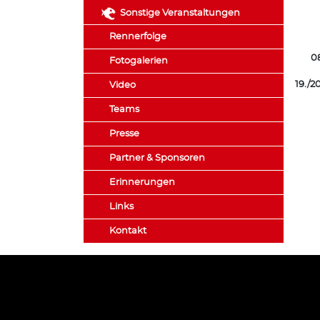
Sonstige Veranstaltungen
Rennerfolge
0
Fotogalerien
19./2
Video
Teams
Presse
Partner & Sponsoren
Erinnerungen
Links
Kontakt