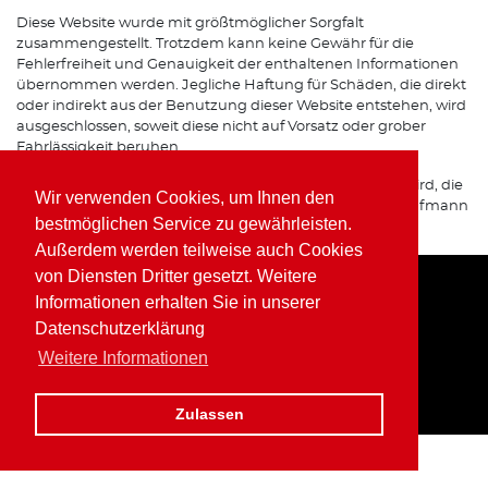
Diese Website wurde mit größtmöglicher Sorgfalt
zusammengestellt. Trotzdem kann keine Gewähr für die
Fehlerfreiheit und Genauigkeit der enthaltenen Informationen
übernommen werden. Jegliche Haftung für Schäden, die direkt
oder indirekt aus der Benutzung dieser Website entstehen, wird
ausgeschlossen, soweit diese nicht auf Vorsatz oder grober
Fahrlässigkeit beruhen.
Sofern von dieser Website auf Internetseiten verwiesen wird, die
Wir verwenden Cookies, um Ihnen den
von Dritten betrieben werden, übernimmt Wolfgang Kaufmann
bestmöglichen Service zu gewährleisten.
keine Verantwortung für deren Inhalte.
Außerdem werden teilweise auch Cookies
von Diensten Dritter gesetzt. Weitere
Informationen erhalten Sie in unserer
Home
Impressum
Datenschutz
Datenschutzerklärung
Weitere Informationen
Zulassen