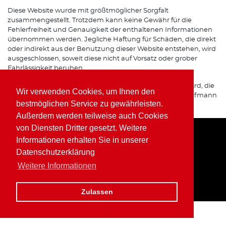
Diese Website wurde mit größtmöglicher Sorgfalt
zusammengestellt. Trotzdem kann keine Gewähr für die
Fehlerfreiheit und Genauigkeit der enthaltenen Informationen
übernommen werden. Jegliche Haftung für Schäden, die direkt
oder indirekt aus der Benutzung dieser Website entstehen, wird
ausgeschlossen, soweit diese nicht auf Vorsatz oder grober
Fahrlässigkeit beruhen.
Sofern von dieser Website auf Internetseiten verwiesen wird, die
Wir verwenden Cookies, um Ihnen den
von Dritten betrieben werden, übernimmt Wolfgang Kaufmann
bestmöglichen Service zu gewährleisten.
keine Verantwortung für deren Inhalte.
Außerdem werden teilweise auch Cookies
von Diensten Dritter gesetzt. Weitere
Informationen erhalten Sie in unserer
Home
Impressum
Datenschutz
Datenschutzerklärung
Weitere Informationen
Zulassen