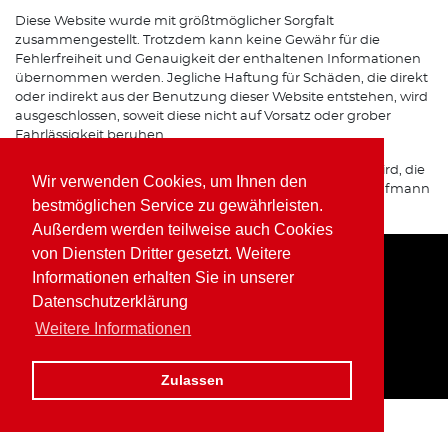
Diese Website wurde mit größtmöglicher Sorgfalt
zusammengestellt. Trotzdem kann keine Gewähr für die
Fehlerfreiheit und Genauigkeit der enthaltenen Informationen
übernommen werden. Jegliche Haftung für Schäden, die direkt
oder indirekt aus der Benutzung dieser Website entstehen, wird
ausgeschlossen, soweit diese nicht auf Vorsatz oder grober
Fahrlässigkeit beruhen.
Sofern von dieser Website auf Internetseiten verwiesen wird, die
Wir verwenden Cookies, um Ihnen den
von Dritten betrieben werden, übernimmt Wolfgang Kaufmann
bestmöglichen Service zu gewährleisten.
keine Verantwortung für deren Inhalte.
Außerdem werden teilweise auch Cookies
von Diensten Dritter gesetzt. Weitere
Informationen erhalten Sie in unserer
Home
Impressum
Datenschutz
Datenschutzerklärung
Weitere Informationen
Zulassen