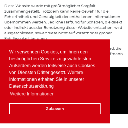
Diese Website wurde mit größtmöglicher Sorgfalt
zusammengestellt. Trotzdem kann keine Gewähr für die
Fehlerfreiheit und Genauigkeit der enthaltenen Informationen
übernommen werden. Jegliche Haftung für Schäden, die direkt
oder indirekt aus der Benutzung dieser Website entstehen, wird
ausgeschlossen, soweit diese nicht auf Vorsatz oder grober
Fahrlässigkeit beruhen.
Sofern von dieser Website auf Internetseiten verwiesen wird, die
Wir verwenden Cookies, um Ihnen den
von Dritten betrieben werden, übernimmt Wolfgang Kaufmann
bestmöglichen Service zu gewährleisten.
keine Verantwortung für deren Inhalte.
Außerdem werden teilweise auch Cookies
von Diensten Dritter gesetzt. Weitere
Informationen erhalten Sie in unserer
Home
Impressum
Datenschutz
Datenschutzerklärung
Weitere Informationen
Zulassen