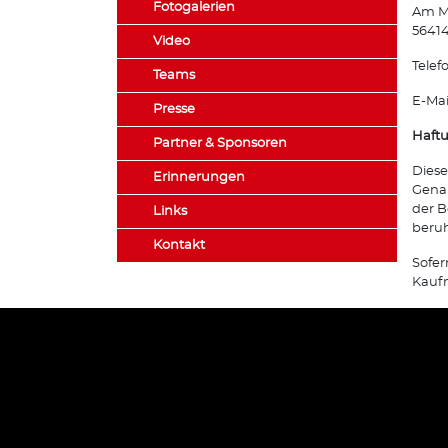
Fotogalerien
Am M
56414
Video
Telef
Teams
E-Mai
Presse
Haft
Partner & Sponsoren
Diese
Erinnerungen
Genau
der B
Links
beru
Kontakt
Sofer
Kaufm