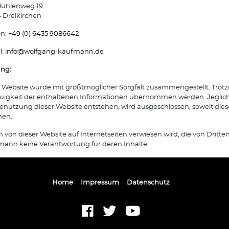
ühlenweg 19
 Dreikirchen
on:
+49 (0) 6435 9086642
l:
info@
wolfgang-kaufmann.de
ung:
 Website wurde mit größtmöglicher Sorgfalt zusammengestellt. Trotz
igkeit der enthaltenen Informationen übernommen werden. Jegliche 
enutzung dieser Website entstehen, wird ausgeschlossen, soweit diese
hen.
n von dieser Website auf Internetseiten verwiesen wird, die von Dri
ann keine Verantwortung für deren Inhalte.
Home
Impressum
Datenschutz