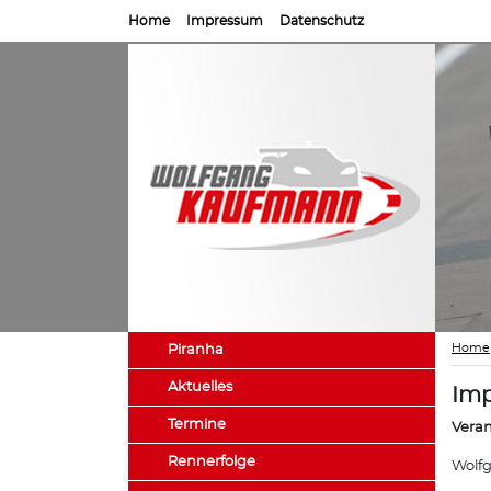
Home
Impressum
Datenschutz
Home
Piranha
Aktuelles
Im
Termine
Veran
Rennerfolge
Wolf