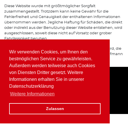
Diese Website wurde mit größtmöglicher Sorgfalt
zusammengestellt. Trotzdem kann keine Gewähr für die
Fehlerfreiheit und Genauigkeit der enthaltenen Informationen
übernommen werden. Jegliche Haftung für Schäden, die direkt
oder indirekt aus der Benutzung dieser Website entstehen, wird
ausgeschlossen, soweit diese nicht auf Vorsatz oder grober
Fahrlässigkeit beruhen.
Sofern von dieser Website auf Internetseiten verwiesen wird, die
Wir verwenden Cookies, um Ihnen den
von Dritten betrieben werden, übernimmt Wolfgang Kaufmann
bestmöglichen Service zu gewährleisten.
keine Verantwortung für deren Inhalte.
Außerdem werden teilweise auch Cookies
von Diensten Dritter gesetzt. Weitere
Informationen erhalten Sie in unserer
Home
Impressum
Datenschutz
Datenschutzerklärung
Weitere Informationen
Zulassen