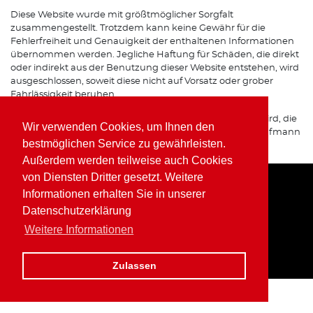
Diese Website wurde mit größtmöglicher Sorgfalt
zusammengestellt. Trotzdem kann keine Gewähr für die
Fehlerfreiheit und Genauigkeit der enthaltenen Informationen
übernommen werden. Jegliche Haftung für Schäden, die direkt
oder indirekt aus der Benutzung dieser Website entstehen, wird
ausgeschlossen, soweit diese nicht auf Vorsatz oder grober
Fahrlässigkeit beruhen.
Sofern von dieser Website auf Internetseiten verwiesen wird, die
Wir verwenden Cookies, um Ihnen den
von Dritten betrieben werden, übernimmt Wolfgang Kaufmann
bestmöglichen Service zu gewährleisten.
keine Verantwortung für deren Inhalte.
Außerdem werden teilweise auch Cookies
von Diensten Dritter gesetzt. Weitere
Informationen erhalten Sie in unserer
Home
Impressum
Datenschutz
Datenschutzerklärung
Weitere Informationen
Zulassen